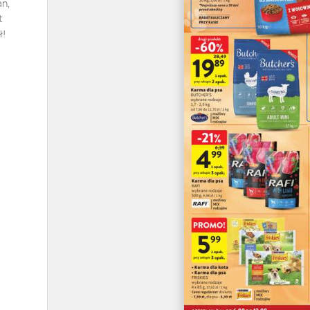
an,
t
ł!