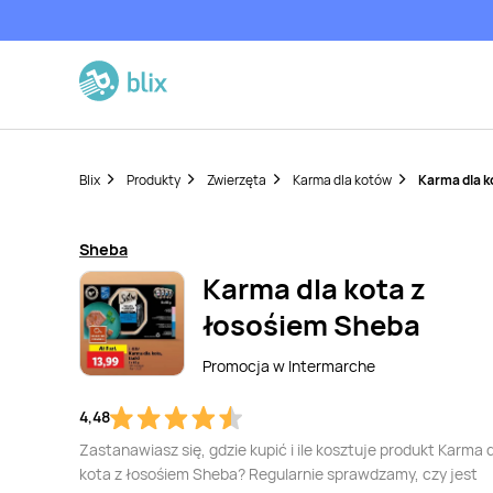
Blix
Produkty
Zwierzęta
Karma dla kotów
Karma dla k
Sheba
Karma dla kota z
łosośiem Sheba
Promocja w
Intermarche
4,48
Zastanawiasz się, gdzie kupić i ile kosztuje produkt Karma 
kota z łosośiem Sheba? Regularnie sprawdzamy, czy jest