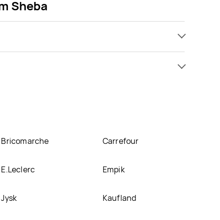
iem Sheba
 w promocji już . Najtańsza oferta, jaką mamy w
sośiem Sheba znajduje się w atrakcyjnej cenie w
w innych sklepach, jednak aktulanie nie posiadamy
Bricomarche
Carrefour
E.Leclerc
Empik
Jysk
Kaufland