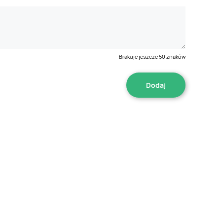
Brakuje jeszcze
50
znaków