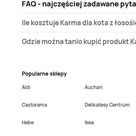
FAQ - najczęściej zadawane pyta
Ile kosztuje Karma dla kota z łoso
Cena produktu różni się w zależności od wybranego 
Gdzie można tanio kupić produkt K
naszej bazie jest z sieci
Intermarche
. Karma dla kot
Nie wiesz gdzie kupić produkt Karma dla kota z łos
sklepach
Intermarche
,
Słoneczko
,
POLOmarket
,
informacji o promocjach w nich.
Popularne sklepy
Aldi
Auchan
Castorama
Delikatesy Centrum
Hebe
Ikea