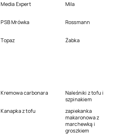
Media Expert
Mila
PSB Mrówka
Rossmann
Topaz
Żabka
Kremowa carbonara
Naleśniki z tofu i
szpinakiem
Kanapka z tofu
zapiekanka
makaronowa z
marchewką i
groszkiem