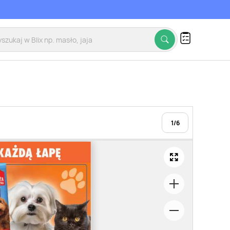
1
/
6