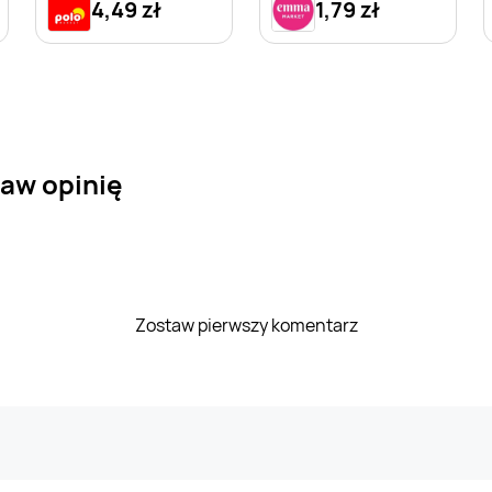
4,49 zł
1,79 zł
taw opinię
Zostaw pierwszy komentarz