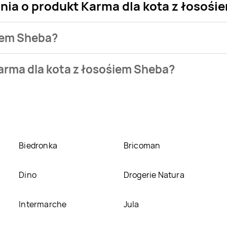
nia o produkt Karma dla kota z łosoś
śiem Sheba?
sklepu. Produkt Karma dla kota z łosośiem Sheba możesz kupić
arma dla kota z łosośiem Sheba?
a z łosośiem Sheba kosztuje aktualnie .
Zobacz ofertę
ośiem Sheba w promocji? Aktualnie produkt Karma dla kota z ło
emma MARKET
,
Biedronka
. Oprócz tego produkt można kupić 
Biedronka
Bricoman
Dino
Drogerie Natura
Intermarche
Jula