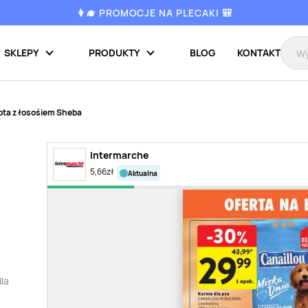
👩‍🎓 PROMOCJE NA PLECAKI 🎒
SKLEPY
PRODUKTY
BLOG
KONTAKT
ota z łosośiem Sheba
Intermarche
5,66
zł
aktualna
dla