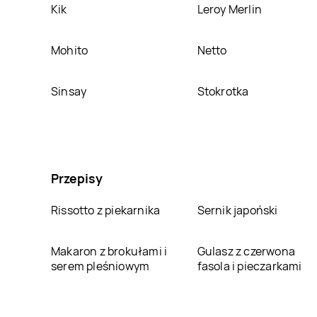
Kik
Leroy Merlin
Mohito
Netto
Sinsay
Stokrotka
Przepisy
Rissotto z piekarnika
Sernik japoński
Makaron z brokułami i
Gulasz z czerwona
serem pleśniowym
fasola i pieczarkami