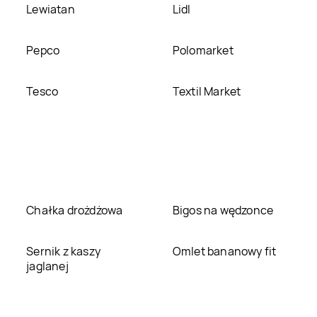
Lewiatan
Lidl
Pepco
Polomarket
Tesco
Textil Market
Chałka drożdżowa
Bigos na wędzonce
Sernik z kaszy
Omlet bananowy fit
jaglanej