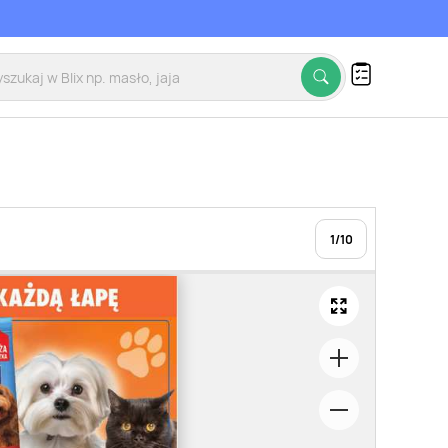
1
/
10