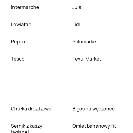
Intermarche
Jula
Lewiatan
Lidl
Pepco
Polomarket
Tesco
Textil Market
Chałka drożdżowa
Bigos na wędzonce
Sernik z kaszy
Omlet bananowy fit
jaglanej