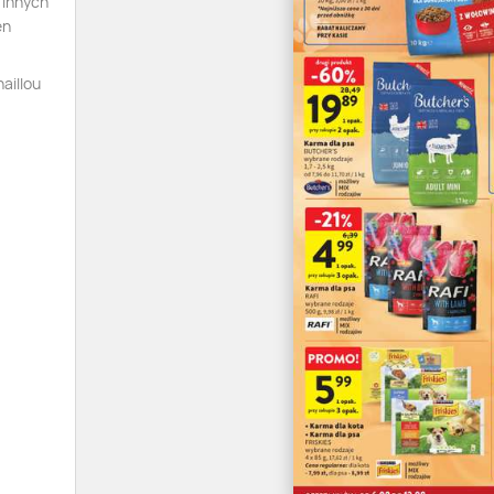
 innych
en
aillou