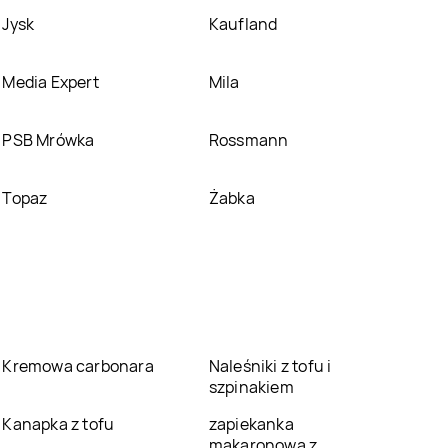
Jysk
Kaufland
Media Expert
Mila
PSB Mrówka
Rossmann
Topaz
Żabka
Kremowa carbonara
Naleśniki z tofu i
szpinakiem
Kanapka z tofu
zapiekanka
makaronowa z