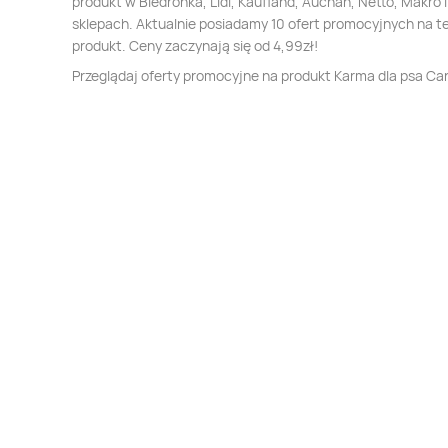
produkt w Biedronka, Lidl, Kaufland, Auchan, Netto, Makro i
sklepach. Aktualnie posiadamy 10 ofert promocyjnych na t
produkt. Ceny zaczynają się od 4,99zł!
Przeglądaj oferty promocyjne na produkt Karma dla psa Can