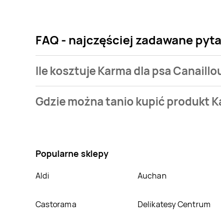
FAQ - najczęściej zadawane pyta
Ile kosztuje Karma dla psa Canaillo
Cena produktu różni się w zależności od wybranego 
Gdzie można tanio kupić produkt K
jest z sieci
Intermarche
. Karma dla psa Canaillou ko
Nie wiesz gdzie kupić produkt Karma dla psa Canaill
Intermarche
,
Selgros
,
Carrefour
,
Carrefour Marke
sklepach, jednak aktulanie nie posiadamy informacj
Popularne sklepy
Aldi
Auchan
Castorama
Delikatesy Centrum