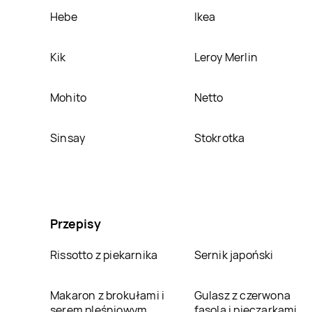
Hebe
Ikea
Kik
Leroy Merlin
Mohito
Netto
Sinsay
Stokrotka
Przepisy
Rissotto z piekarnika
Sernik japoński
Makaron z brokułami i
Gulasz z czerwona
serem pleśniowym
fasola i pieczarkami