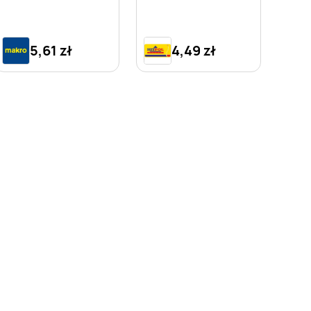
5,61 zł
4,49 zł