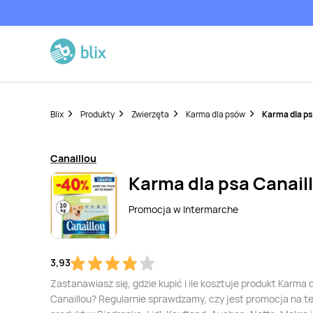
Blix
Produkty
Zwierzęta
Karma dla psów
Karma dla ps
Canaillou
Karma dla psa Canail
Promocja w
Intermarche
3,93
Zastanawiasz się, gdzie kupić i ile kosztuje produkt Karma 
Canaillou? Regularnie sprawdzamy, czy jest promocja na t