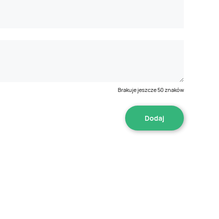
Brakuje jeszcze
50
znaków