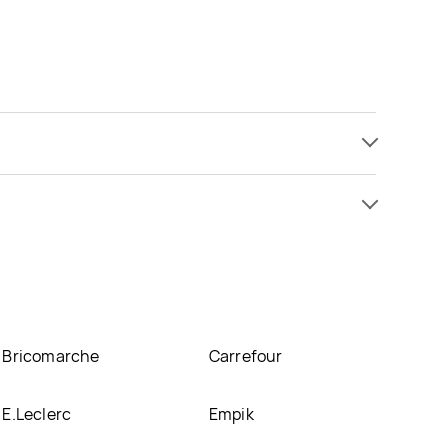
ji już . Najtańsza oferta, jaką mamy w naszej bazie
duje się w atrakcyjnej cenie w sklepach
a
. Oprócz tego produkt można kupić w innych
Bricomarche
Carrefour
E.Leclerc
Empik