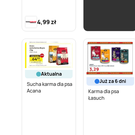
Karma dla psa Cesar
4,99 zł
4,31 zł
aktualna
już za 6 dni
Sucha karma dla psa
Acana
Karma dla psa
Łasuch