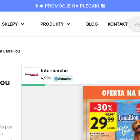
👩‍🎓 PROMOCJE NA PLECAKI 🎒
SKLEPY
PRODUKTY
BLOG
KONTAKT
a Canaillou
Intermarche
4,99
zł
aktualna
lou
dla psa
en