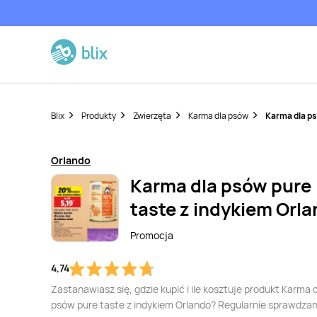
Blix
Produkty
Zwierzęta
Karma dla psów
Karma dla ps
Orlando
Karma dla psów pure
taste z indykiem Orl
Promocja
4,74
Zastanawiasz się, gdzie kupić i ile kosztuje produkt Karma 
psów pure taste z indykiem Orlando? Regularnie sprawdzam