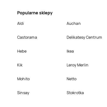
na Karma dla psów pure taste z indykiem Orlando, u
Popularne sklepy
Aldi
Auchan
Castorama
Delikatesy Centrum
Hebe
Ikea
Kik
Leroy Merlin
Mohito
Netto
Sinsay
Stokrotka