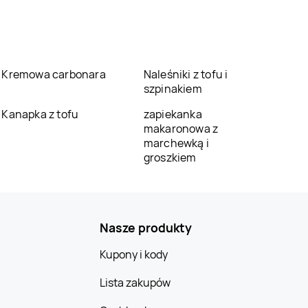
Kremowa carbonara
Naleśniki z tofu i
szpinakiem
Kanapka z tofu
zapiekanka
makaronowa z
marchewką i
groszkiem
Nasze produkty
Kupony i kody
Lista zakupów