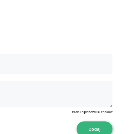
Brakuje jeszcze
50
znaków