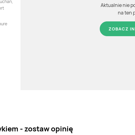
Auchan,
Aktualnie nie p
ert
na ten 
pure
ZOBACZ IN
ykiem - zostaw opinię