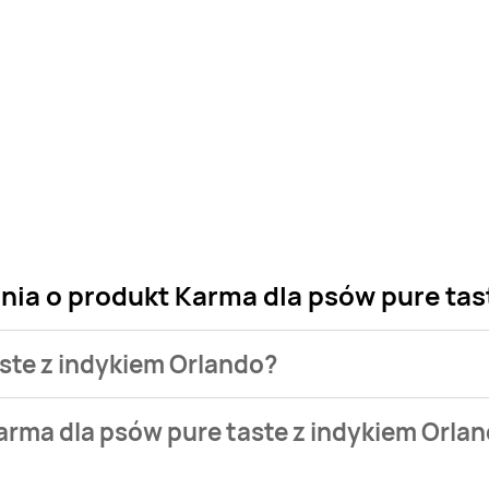
nia o produkt Karma dla psów pure tas
aste z indykiem Orlando?
 sklepu. Niestety nie posiadamy danych o aktualnych promocj
arma dla psów pure taste z indykiem Orla
zł do 6,99 zł.
lnie nie występuje w bazie naszych gazetek promocyjnych. Nie