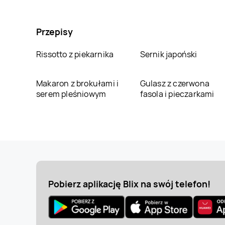
Przepisy
Rissotto z piekarnika
Sernik japoński
Makaron z brokułami i
Gulasz z czerwona
serem pleśniowym
fasola i pieczarkami
Pobierz aplikację Blix na swój telefon!