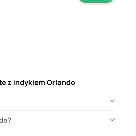
te z indykiem Orlando
ach, jednak wśród archiwalnych ofert Karma dla
ndo?
 martw się! Gdy tylko pojawi się ciekawa promocja