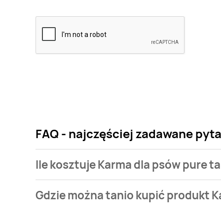
FAQ - najczęściej zadawane pyta
Ile kosztuje Karma dla psów pure t
Cena produktu różni się w zależności od wybranego
Gdzie można tanio kupić produkt K
psów pure taste z indykiem Orlando kosztuje od 3,35 
Karma dla psów pure taste z indykiem Orlando aktua