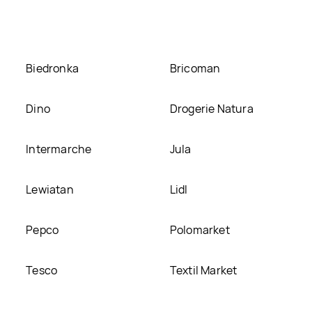
mieścimy ją na naszej stronie
Biedronka
Bricoman
Dino
Drogerie Natura
Intermarche
Jula
Lewiatan
Lidl
Pepco
Polomarket
Tesco
Textil Market