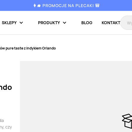
👩‍🎓 PROMOCJE NA PLECAKI 🎒
SKLEPY
PRODUKTY
BLOG
KONTAKT
ów pure taste z indykiem Orlando
ando
dla
y, czy