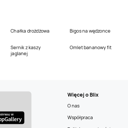
Chałka drożdżowa
Bigos na wędzonce
Sernik z kaszy
Omlet bananowy fit
jaglanej
Więcej o Blix
O nas
Współpraca