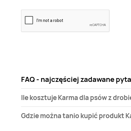
FAQ - najczęściej zadawane pyt
Ile kosztuje Karma dla psów z dr
Cena produktu różni się w zależności od wybranego
Gdzie można tanio kupić produkt 
psów z drobiem K-CLASSIC DANTE kosztuje od 7,99 z
Karma dla psów z drobiem K-CLASSIC DANTE aktualni