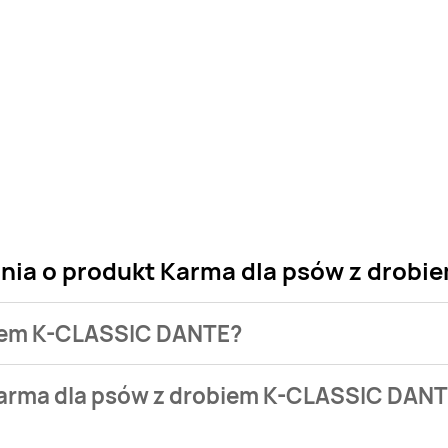
ania o produkt Karma dla psów z drob
obiem K-CLASSIC DANTE?
 sklepu. Niestety nie posiadamy danych o aktualnych promocj
Karma dla psów z drobiem K-CLASSIC DAN
ł.
e nie występuje w bazie naszych gazetek promocyjnych. Nie m