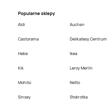
na Karma dla psów z drobiem K-CLASSIC DANTE, umi
Popularne sklepy
Aldi
Auchan
Castorama
Delikatesy Centrum
Hebe
Ikea
Kik
Leroy Merlin
Mohito
Netto
Sinsay
Stokrotka