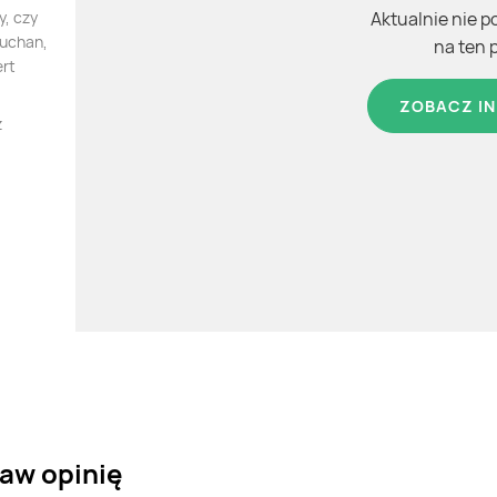
, czy
Aktualnie nie p
Auchan,
na ten 
ert
ZOBACZ IN
z
taw opinię