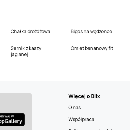
Chałka drożdżowa
Bigos na wędzonce
Sernik z kaszy
Omlet bananowy fit
jaglanej
Więcej o Blix
O nas
Współpraca