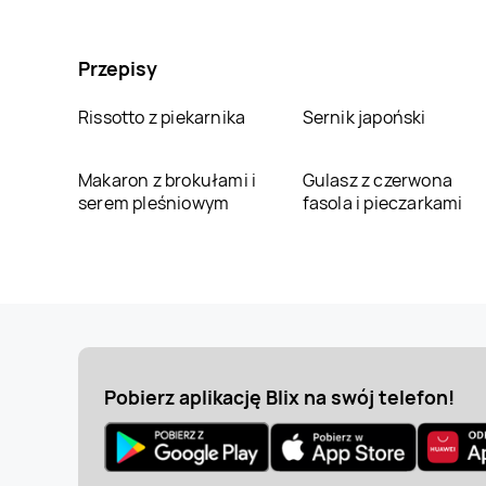
Przepisy
Rissotto z piekarnika
Sernik japoński
Makaron z brokułami i
Gulasz z czerwona
serem pleśniowym
fasola i pieczarkami
Pobierz aplikację Blix na swój telefon!