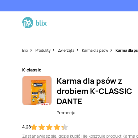
Blix
Produkty
Zwierzęta
Karma dla psów
Karma dla p
K-classic
Karma dla psów z
drobiem K-CLASSIC
DANTE
Promocja
4,28
Zastanawiasz się, gdzie kupić i ile kosztuje produkt Karma 