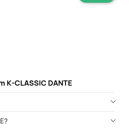
iem K-CLASSIC DANTE
ach, jednak wśród archiwalnych ofert Karma dla
TE?
artw się! Gdy tylko pojawi się ciekawa promocja