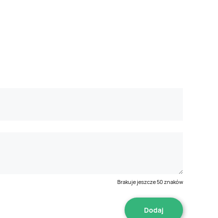
Brakuje jeszcze
50
znaków