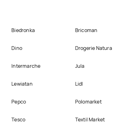
eścimy ją na naszej stronie
Biedronka
Bricoman
Dino
Drogerie Natura
Intermarche
Jula
Lewiatan
Lidl
Pepco
Polomarket
Tesco
Textil Market