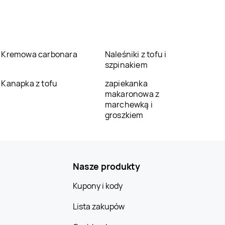
Kremowa carbonara
Naleśniki z tofu i
szpinakiem
Kanapka z tofu
zapiekanka
makaronowa z
marchewką i
groszkiem
Nasze produkty
Kupony i kody
Lista zakupów