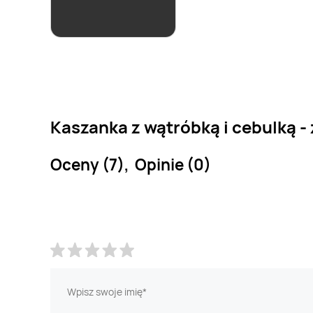
Grill House
8,39 zł
Kaszanka z wątróbką i cebulką -
Oceny (7), Opinie (0)