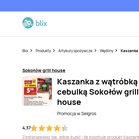
Blix
Produkty
Artykuły spożywcze
Wędliny
Kaszanka z
Sokołów grill house
Kaszanka z wątróbką 
cebulką Sokołów grill
house
Promocja w
Selgros
4,37
Zastanawiasz się, gdzie kupić i ile kosztuje produkt Kaszan