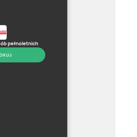
sób pełnoletnich
OKUJ