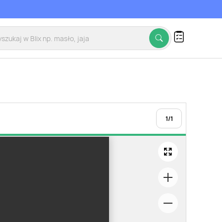
1
/
1