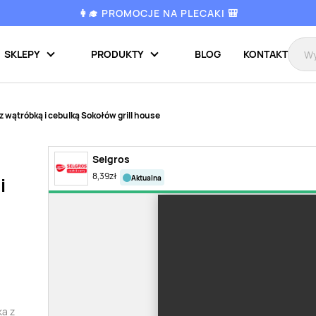
👩‍🎓 PROMOCJE NA PLECAKI 🎒
SKLEPY
PRODUKTY
BLOG
KONTAKT
 wątróbką i cebulką Sokołów grill house
Selgros
8,39
zł
aktualna
i
ka z