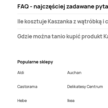
FAQ - najczęściej zadawane pyta
Ile kosztuje Kaszanka z wątróbką i
Cena produktu różni się w zależności od wybranego 
Gdzie można tanio kupić produkt K
Najtańsza oferta, jaką mamy w naszej bazie jest z si
Nie wiesz gdzie kupić produkt Kaszanka z wątróbką 
znajduje się w atrakcyjnej cenie w sklepach
Selgro
nich.
Popularne sklepy
Aldi
Auchan
Castorama
Delikatesy Centrum
Hebe
Ikea