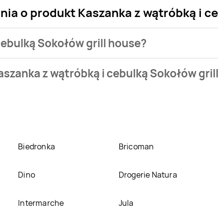
nia o produkt Kaszanka z wątróbką i c
 cebulką Sokołów grill house?
sklepu. Produkt Kaszanka z wątróbką i cebulką Sokołów grill h
aszanka z wątróbką i cebulką Sokołów gril
eci
Selgros
. Kaszanka z wątróbką i cebulką Sokołów grill house
i cebulką Sokołów grill house w promocji? Aktualnie produkt K
s
. Oprócz tego produkt można kupić w innych sklepach, jednak
Biedronka
Bricoman
Dino
Drogerie Natura
Intermarche
Jula