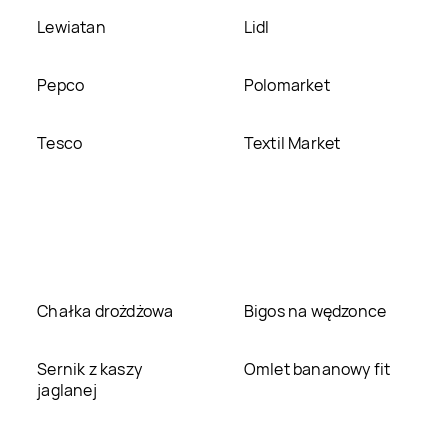
Lewiatan
Lidl
Pepco
Polomarket
Tesco
Textil Market
Chałka drożdżowa
Bigos na wędzonce
Sernik z kaszy
Omlet bananowy fit
jaglanej