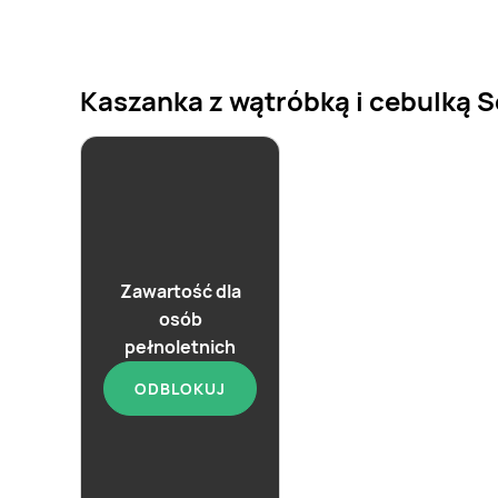
Kaszanka z wątróbką i cebulką So
Zawartość dla
osób
pełnoletnich
ODBLOKUJ
aktualna
Kaszanka z
wątróbką Sokołów