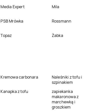
Media Expert
Mila
PSB Mrówka
Rossmann
Topaz
Żabka
Kremowa carbonara
Naleśniki z tofu i
szpinakiem
Kanapka z tofu
zapiekanka
makaronowa z
marchewką i
groszkiem