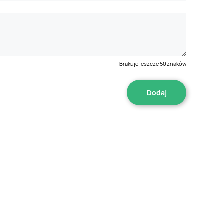
Brakuje jeszcze
50
znaków