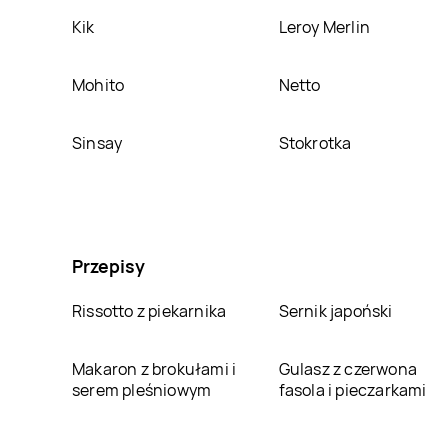
Kik
Leroy Merlin
Mohito
Netto
Sinsay
Stokrotka
Przepisy
Rissotto z piekarnika
Sernik japoński
Makaron z brokułami i
Gulasz z czerwona
serem pleśniowym
fasola i pieczarkami