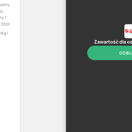
dzamy,
d,
my 1
,39zł!
bką i
Zawartość dla o
ODBL