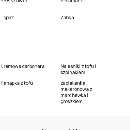
PSB Mrówka
Rossmann
Topaz
Żabka
Kremowa carbonara
Naleśniki z tofu i
szpinakiem
Kanapka z tofu
zapiekanka
makaronowa z
marchewką i
groszkiem