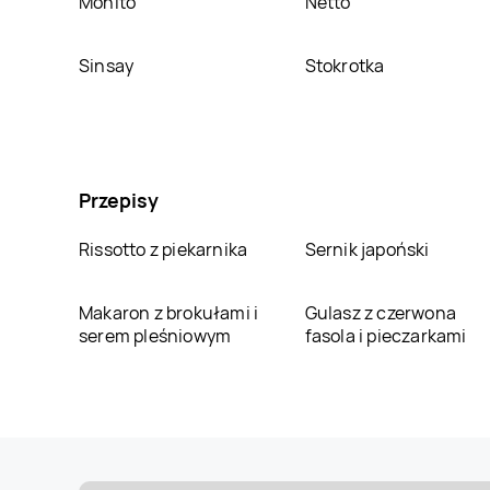
Mohito
Netto
Sinsay
Stokrotka
Przepisy
Rissotto z piekarnika
Sernik japoński
Makaron z brokułami i
Gulasz z czerwona
serem pleśniowym
fasola i pieczarkami