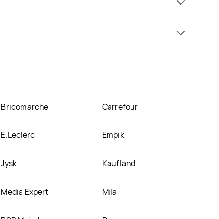
 już . Najtańsza oferta, jaką mamy w naszej bazie
e się w atrakcyjnej cenie w sklepach
Biedronka
.
nich.
Bricomarche
Carrefour
E.Leclerc
Empik
Jysk
Kaufland
Media Expert
Mila