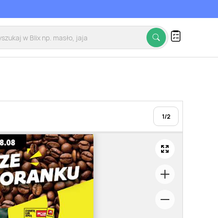
1
/
2