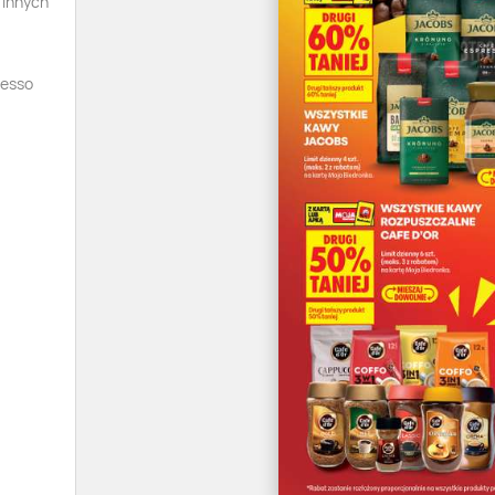
 innych
resso