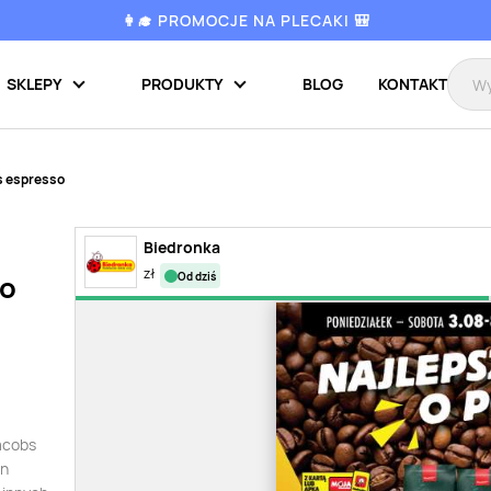
👩‍🎓 PROMOCJE NA PLECAKI 🎒
SKLEPY
PRODUKTY
BLOG
KONTAKT
s espresso
Biedronka
zł
od dziś
so
Jacobs
en