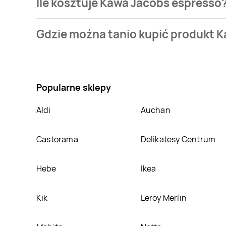
Ile kosztuje Kawa Jacobs espresso
Cena produktu różni się w zależności od wybranego 
Gdzie można tanio kupić produkt 
jest z sieci
Biedronka
. Kawa Jacobs espresso kosztu
Nie wiesz gdzie kupić produkt Kawa Jacobs espresso
Oprócz tego produkt można kupić w innych sklepach
Popularne sklepy
Aldi
Auchan
Castorama
Delikatesy Centrum
Hebe
Ikea
Kik
Leroy Merlin