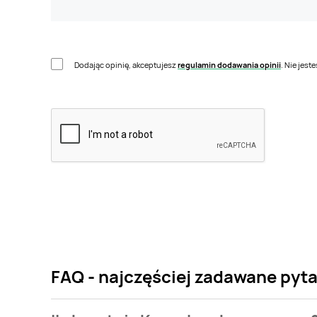
Dodając opinię, akceptujesz
regulamin dodawania opinii
. Nie jes
FAQ - najczęściej zadawane pyt