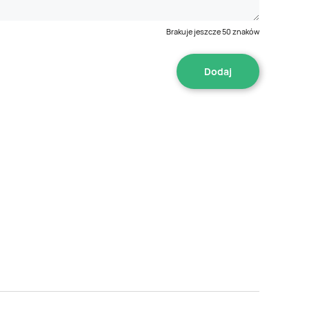
Brakuje jeszcze
50
znaków