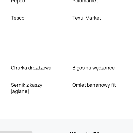
Pepco
Polomarket
Tesco
Textil Market
Chałka drożdżowa
Bigos na wędzonce
Sernik z kaszy
Omlet bananowy fit
jaglanej