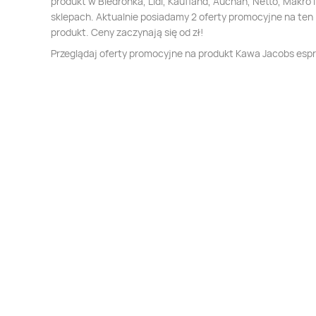
produkt w Biedronka, Lidl, Kaufland, Auchan, Netto, Makro i
sklepach. Aktualnie posiadamy 2 oferty promocyjne na ten
produkt. Ceny zaczynają się od zł!
Przeglądaj oferty promocyjne na produkt Kawa Jacobs esp