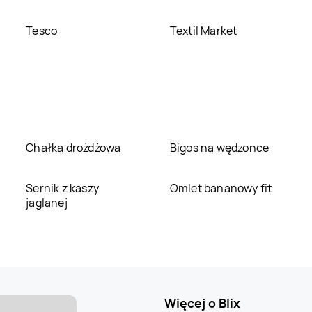
Tesco
Textil Market
Chałka drożdżowa
Bigos na wędzonce
Sernik z kaszy
Omlet bananowy fit
jaglanej
Więcej o Blix