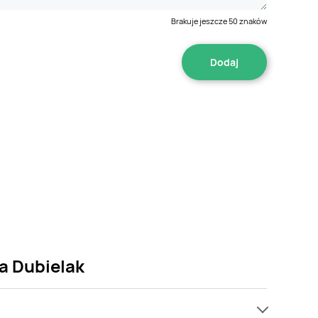
Brakuje jeszcze
50
znaków
a Dubielak