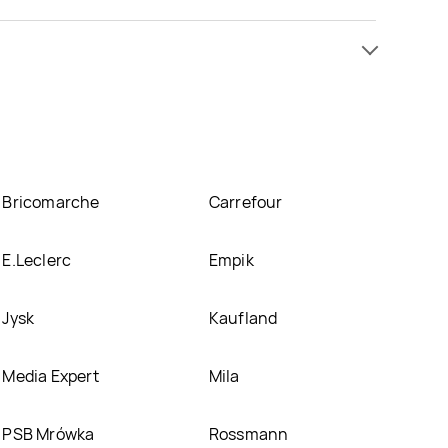
ić w promocji już . Najtańsza oferta, jaką mamy w
ieczona Dubielak znajduje się w atrakcyjnej cenie
lanie nie posiadamy informacji o promocjach w nich.
Bricomarche
Carrefour
E.Leclerc
Empik
Jysk
Kaufland
Media Expert
Mila
PSB Mrówka
Rossmann