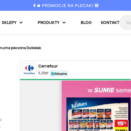
👩‍🎓 PROMOCJE NA PLECAKI 🎒
SKLEPY
PRODUKTY
BLOG
KONTAKT
krucha pieczona Dubielak
Carrefour
5,29
zł
aktualna
a
t