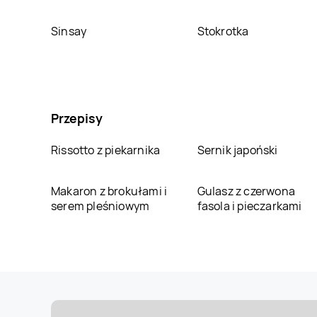
Sinsay
Stokrotka
Przepisy
Rissotto z piekarnika
Sernik japoński
Makaron z brokułami i
Gulasz z czerwona
serem pleśniowym
fasola i pieczarkami