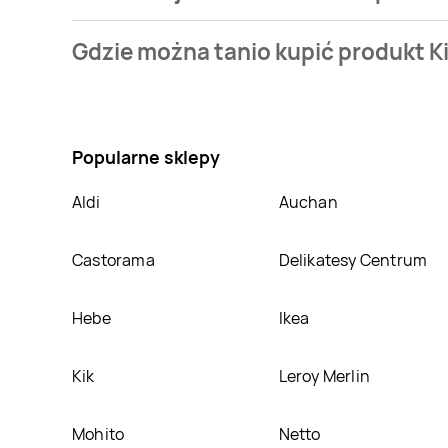
Cena produktu różni się w zależności od wybranego 
Gdzie można tanio kupić produkt K
naszej bazie jest z sieci
Carrefour
. Kiełbasa krucha
Nie wiesz gdzie kupić produkt Kiełbasa krucha piec
w sklepach
Carrefour
,
Społem Częstochowa
. Opr
Popularne sklepy
Aldi
Auchan
Castorama
Delikatesy Centrum
Hebe
Ikea
Kik
Leroy Merlin
Mohito
Netto