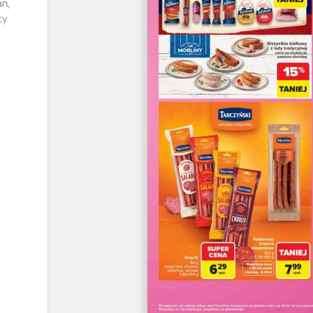
an,
ty