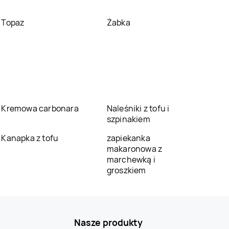
Topaz
Żabka
Kremowa carbonara
Naleśniki z tofu i
szpinakiem
Kanapka z tofu
zapiekanka
makaronowa z
marchewką i
groszkiem
Nasze produkty