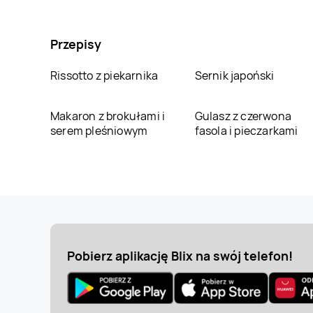
Przepisy
Rissotto z piekarnika
Sernik japoński
Makaron z brokułami i
Gulasz z czerwona
serem pleśniowym
fasola i pieczarkami
Pobierz aplikację Blix na swój telefon!