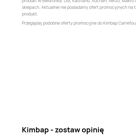
produkt w Biedronka, Lidl, Kaufland, Auchan, Netto, Makro i
sklepach. Aktualnie nie posiadamy ofert promocyjnych na 
produkt.
Przeglądaj podobne oferty promocyjne do Kimbap Carrefou
Kimbap - zostaw opinię