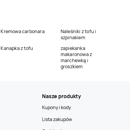
Kremowa carbonara
Naleśniki z tofu i
szpinakiem
Kanapka z tofu
zapiekanka
makaronowa z
marchewką i
groszkiem
Nasze produkty
Kupony i kody
Lista zakupów