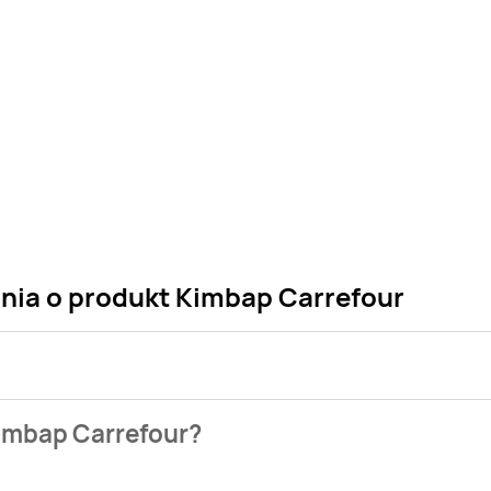
ania o produkt Kimbap Carrefour
 sklepu. Niestety nie posiadamy danych o aktualnych promocj
Kimbap Carrefour?
aszych gazetek promocyjnych. Nie martw się! Gdy tylko pojaw