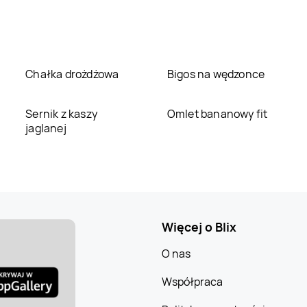
Chałka drożdżowa
Bigos na wędzonce
Sernik z kaszy
Omlet bananowy fit
jaglanej
Więcej o Blix
O nas
Współpraca