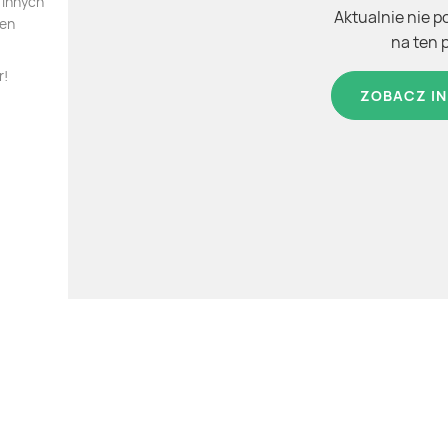
 innych
Aktualnie nie p
ten
na ten 
r!
ZOBACZ IN