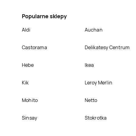
umieścimy ją na naszej stronie
Popularne sklepy
Aldi
Auchan
Castorama
Delikatesy Centrum
Hebe
Ikea
Kik
Leroy Merlin
Mohito
Netto
Sinsay
Stokrotka