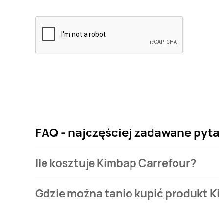
FAQ - najczęściej zadawane pyt
Ile kosztuje Kimbap Carrefour?
Cena produktu różni się w zależności od wybranego
Gdzie można tanio kupić produkt 
Carrefour kosztuje od 7,99 zł.
Kimbap Carrefour aktualnie nie występuje w bazie n