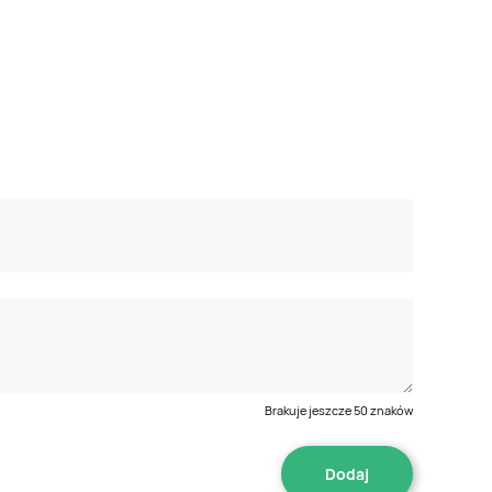
Brakuje jeszcze
50
znaków