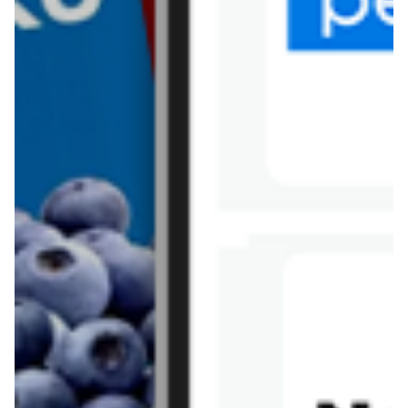
Tesco
Textil Market
Topaz
Żabka
Przepisy
Rissotto z piekarnika
Sernik japoński
Chałka drożdżowa
Bigos na wędzonce
Kremowa carbonara
Naleśniki z tofu i
szpinakiem
Makaron z brokułami i
Gulasz z czerwona
serem pleśniowym
fasola i pieczarkami