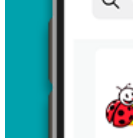
Brakuje jeszcze
50
znaków
Dodając opinię, akceptujesz
regulamin dodawania opinii
. Nie jesteś
anonimowy - Twoje IP jest przez nas zapisywane.