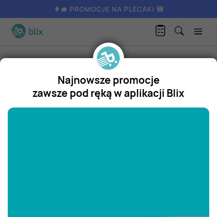
👩‍🎓 PROMOCJE NA PLECAKI 🎒
Produkty
Moda
Buty męskie
Klapki ogrodowe męskie
Najnowsze promocje
Klapki ogrodowe męskie
zawsze pod ręką w aplikacji Blix
Promocja
"/>
Aktualnie nie posiadamy oferty
na ten produkt.
ZOBACZ INNE OFERTY