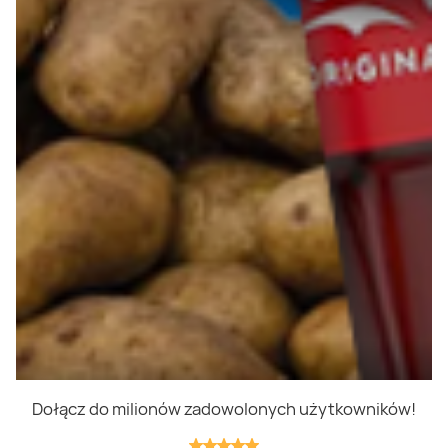
Polityka prywatności
Polityka cookies
Regulamin
OWR
Kontakt
Nasze produkty
Kupony i kody
Lista zakupów
Cashback
Blix Ukraine
Dołącz do milionów zadowolonych użytkowników!
Niedziele handlowe