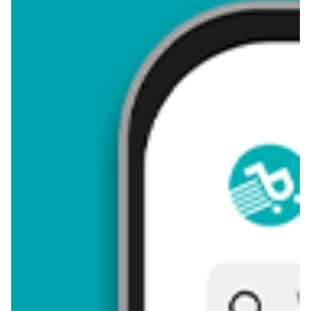
4,02
Zastanawiasz się, gdzie kupić i ile kosztuje produkt Klapki
ogrodowe męskie? Regularnie sprawdzamy, czy jest promocja
na ten produkt w Biedronka, Lidl, Kaufland, Auchan, Netto,
Makro i innych sklepach. Aktualnie nie posiadamy ofert
promocyjnych na ten produkt.
Przeglądaj podobne oferty promocyjne do Klapki ogrodowe
męskie!
Klapki ogrodowe męskie - zostaw opinię
Oceny (8), Opinie (0)
Zostaw pierwszy komentarz