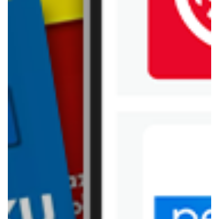
Jysk
Kaufland
Kik
Leroy Merlin
Lewiatan
Lidl
Media Expert
Mila
Mohito
Netto
Pepco
Polomarket
PSB Mrówka
Rossmann
Sinsay
Stokrotka