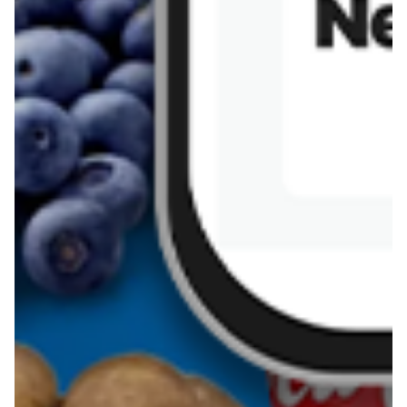
Sernik z kaszy jaglanej
Omlet bananowy fit
Kanapka z tofu
zapiekanka
makaronowa z
marchewką i groszkiem
Pobierz aplikację Blix na swój telefon!
Więcej o Blix
O nas
Współpraca