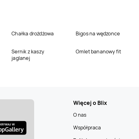
Chałka drożdżowa
Bigos na wędzonce
Sernik z kaszy
Omlet bananowy fit
jaglanej
Więcej o Blix
O nas
Współpraca