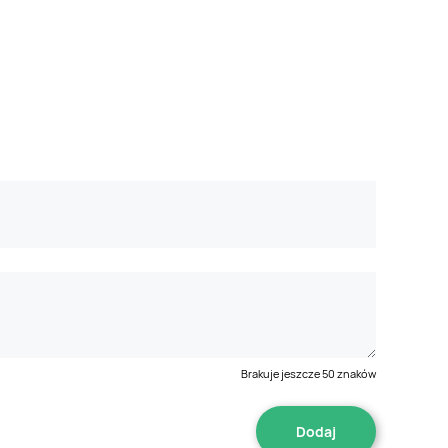
Brakuje jeszcze
50
znaków