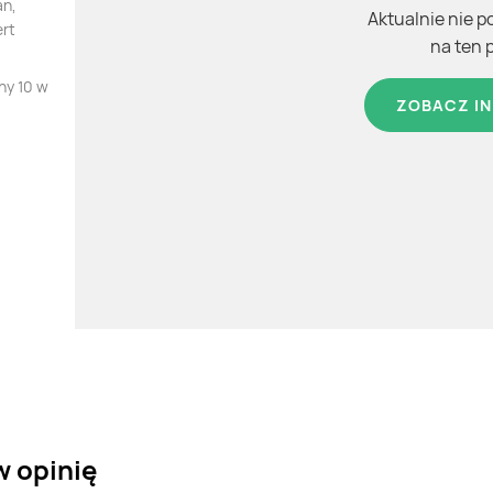
an,
Aktualnie nie p
ert
na ten 
ny 10 w
ZOBACZ IN
w opinię