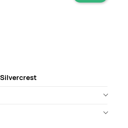
Silvercrest
ach, jednak wśród archiwalnych ofert Klimator
! Gdy tylko pojawi się ciekawa promocja na Klimator