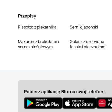
Przepisy
Rissotto z piekarnika
Sernik japoński
Makaron z brokułami i
Gulasz z czerwona
serem pleśniowym
fasola i pieczarkami
Pobierz aplikację Blix na swój telefon!