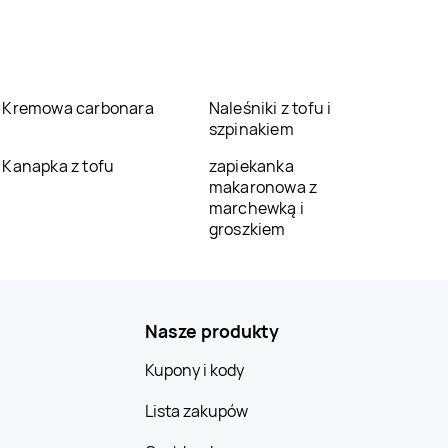
Kremowa carbonara
Naleśniki z tofu i
szpinakiem
Kanapka z tofu
zapiekanka
makaronowa z
marchewką i
groszkiem
Nasze produkty
Kupony i kody
Lista zakupów