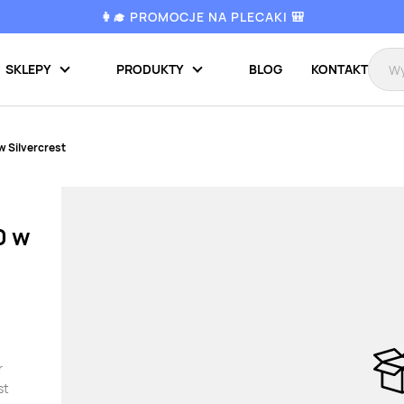
👩‍🎓 PROMOCJE NA PLECAKI 🎒
SKLEPY
PRODUKTY
BLOG
KONTAKT
w Silvercrest
0 w
r
st