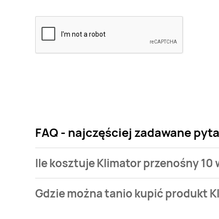
FAQ - najczęściej zadawane pyta
Ile kosztuje Klimator przenośny 10 
Cena produktu różni się w zależności od wybranego
Gdzie można tanio kupić produkt Kl
przenośny 10 w Silvercrest kosztuje od 59,99 zł do 6
Klimator przenośny 10 w Silvercrest aktualnie nie 