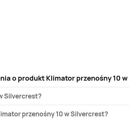
nia o produkt Klimator przenośny 10 w 
w Silvercrest?
 sklepu. Niestety nie posiadamy danych o aktualnych promocj
imator przenośny 10 w Silvercrest?
9,99 zł.
występuje w bazie naszych gazetek promocyjnych. Nie martw się