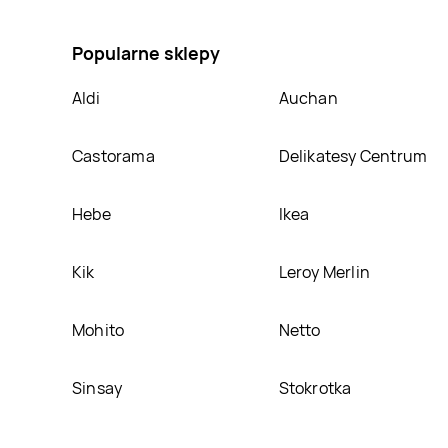
przenośny 10 w Silvercrest, umieścimy ją na naszej 
Popularne sklepy
Aldi
Auchan
Castorama
Delikatesy Centrum
Hebe
Ikea
Kik
Leroy Merlin
Mohito
Netto
Sinsay
Stokrotka