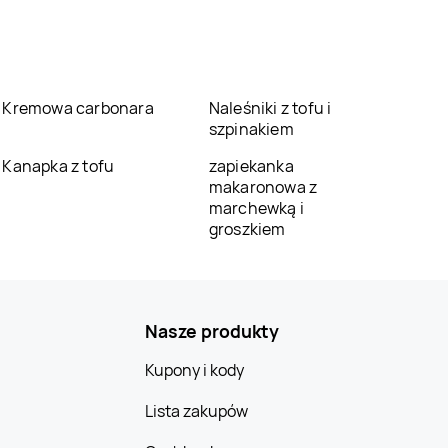
Kremowa carbonara
Naleśniki z tofu i
szpinakiem
Kanapka z tofu
zapiekanka
makaronowa z
marchewką i
groszkiem
Nasze produkty
Kupony i kody
Lista zakupów