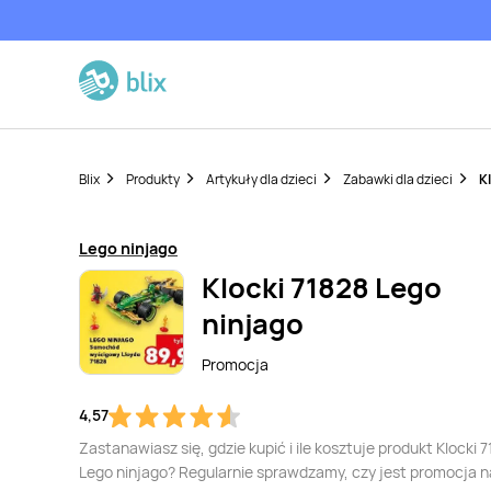
Blix
Produkty
Artykuły dla dzieci
Zabawki dla dzieci
K
Lego ninjago
Klocki 71828 Lego
ninjago
Promocja
4,57
Zastanawiasz się, gdzie kupić i ile kosztuje produkt Klocki 
Lego ninjago? Regularnie sprawdzamy, czy jest promocja n