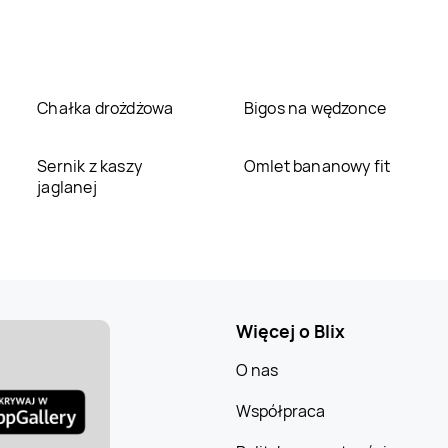
Chałka drożdżowa
Bigos na wędzonce
Sernik z kaszy
Omlet bananowy fit
jaglanej
Więcej o Blix
O nas
Współpraca