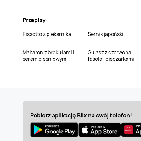
Przepisy
Rissotto z piekarnika
Sernik japoński
Makaron z brokułami i
Gulasz z czerwona
serem pleśniowym
fasola i pieczarkami
Pobierz aplikację Blix na swój telefon!