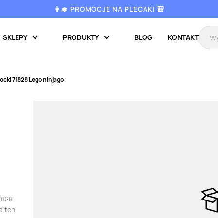
👩‍🎓 PROMOCJE NA PLECAKI 🎒
SKLEPY
PRODUKTY
BLOG
KONTAKT
locki 71828 Lego ninjago
71828
a ten