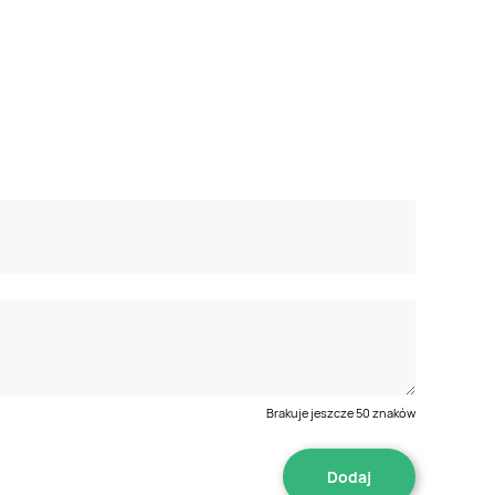
Brakuje jeszcze
50
znaków