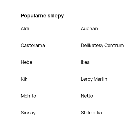
ninjago, umieścimy ją na naszej stronie
Popularne sklepy
Aldi
Auchan
Castorama
Delikatesy Centrum
Hebe
Ikea
Kik
Leroy Merlin
Mohito
Netto
Sinsay
Stokrotka