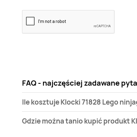
FAQ - najczęściej zadawane pyta
Ile kosztuje Klocki 71828 Lego ninj
Cena produktu różni się w zależności od wybranego
Gdzie można tanio kupić produkt K
Lego ninjago kosztuje od 89,9 zł.
Klocki 71828 Lego ninjago aktualnie nie występuje 