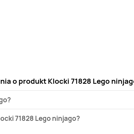
nia o produkt Klocki 71828 Lego ninja
ago?
 sklepu. Niestety nie posiadamy danych o aktualnych promocja
locki 71828 Lego ninjago?
w bazie naszych gazetek promocyjnych. Nie martw się! Gdy tylk