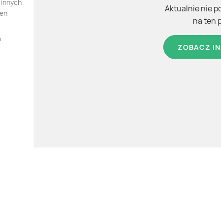
 innych
Aktualnie nie p
ten
na ten 
o
ZOBACZ IN