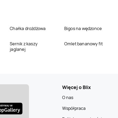
Chałka drożdżowa
Bigos na wędzonce
Sernik z kaszy
Omlet bananowy fit
jaglanej
Więcej o Blix
O nas
Współpraca