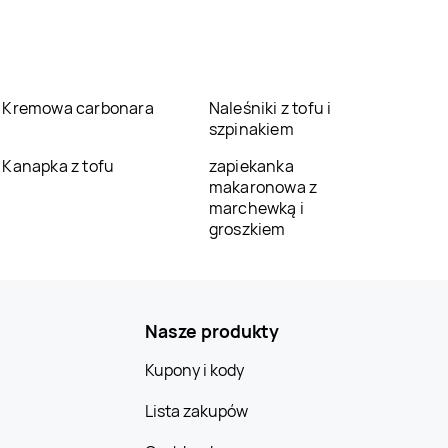
Kremowa carbonara
Naleśniki z tofu i
szpinakiem
Kanapka z tofu
zapiekanka
makaronowa z
marchewką i
groszkiem
Nasze produkty
Kupony i kody
Lista zakupów