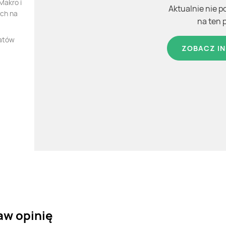
Makro i
Aktualnie nie p
ych na
na ten 
iatów
ZOBACZ IN
aw opinię