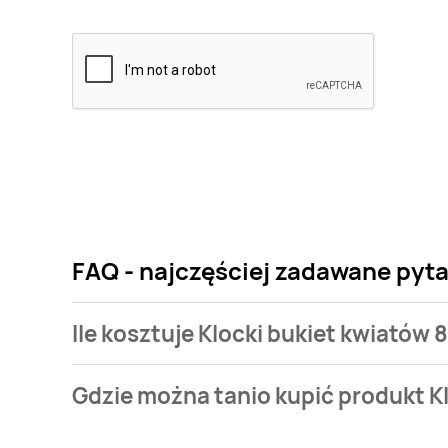
FAQ - najczęściej zadawane pyta
Ile kosztuje Klocki bukiet kwiatów 
Cena produktu różni się w zależności od wybranego
Gdzie można tanio kupić produkt Kl
kwiatów 827 Playland kosztuje od 69,99 zł.
Klocki bukiet kwiatów 827 Playland aktualnie nie w