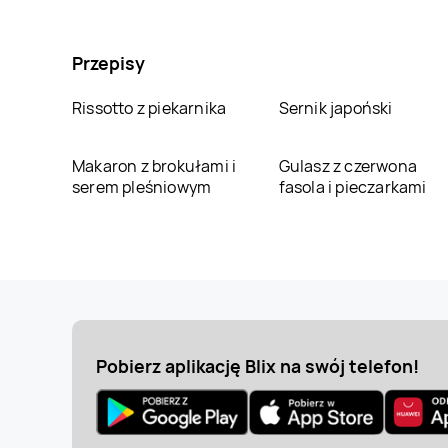
Przepisy
Rissotto z piekarnika
Sernik japoński
Makaron z brokułami i
Gulasz z czerwona
serem pleśniowym
fasola i pieczarkami
Pobierz aplikację Blix na swój telefon!