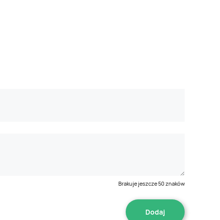
Brakuje jeszcze
50
znaków