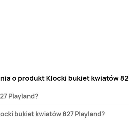
nia o produkt Klocki bukiet kwiatów 82
827 Playland?
 sklepu. Niestety nie posiadamy danych o aktualnych promocja
ocki bukiet kwiatów 827 Playland?
ystępuje w bazie naszych gazetek promocyjnych. Nie martw się!