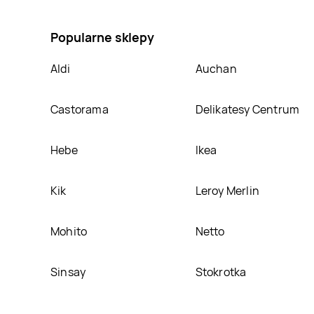
bukiet kwiatów 827 Playland, umieścimy ją na naszej
Popularne sklepy
Aldi
Auchan
Castorama
Delikatesy Centrum
Hebe
Ikea
Kik
Leroy Merlin
Mohito
Netto
Sinsay
Stokrotka