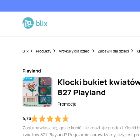
Blix
Produkty
Artykuły dla dzieci
Zabawki dla dzieci
K
Playland
Klocki bukiet kwiató
827 Playland
Promocja
4,76
Zastanawiasz się, gdzie kupić i ile kosztuje produkt Klocki b
kwiatów 827 Playland? Regularnie sprawdzamy, czy jest p