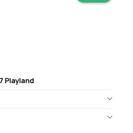
7 Playland
ch, jednak wśród archiwalnych ofert Klocki bukiet
 Gdy tylko pojawi się ciekawa promocja na Klocki