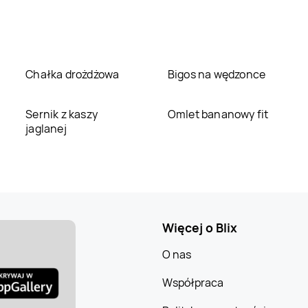
Chałka drożdżowa
Bigos na wędzonce
Sernik z kaszy
Omlet bananowy fit
jaglanej
Więcej o Blix
O nas
Współpraca