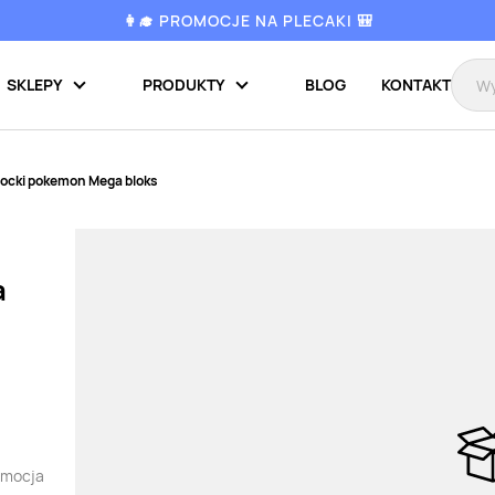
👩‍🎓 PROMOCJE NA PLECAKI 🎒
SKLEPY
PRODUKTY
BLOG
KONTAKT
locki pokemon Mega bloks
a
omocja