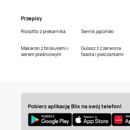
Przepisy
Rissotto z piekarnika
Sernik japoński
Makaron z brokułami i
Gulasz z czerwona
serem pleśniowym
fasola i pieczarkami
Pobierz aplikację Blix na swój telefon!