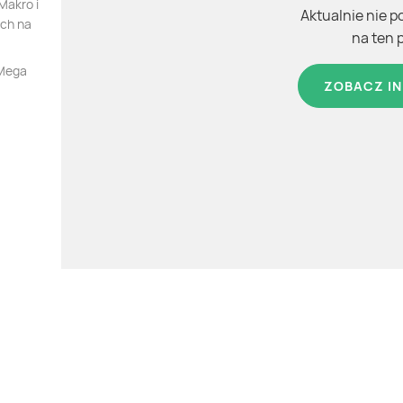
Makro i
Aktualnie nie p
ych na
na ten 
 Mega
ZOBACZ IN