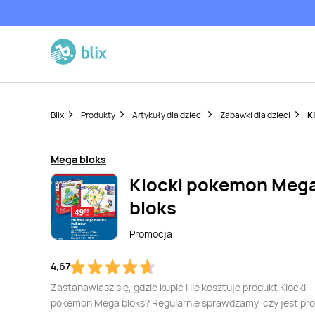
Blix
Produkty
Artykuły dla dzieci
Zabawki dla dzieci
K
Mega bloks
Klocki pokemon Meg
bloks
Promocja
4,67
Zastanawiasz się, gdzie kupić i ile kosztuje produkt Klocki
pokemon Mega bloks? Regularnie sprawdzamy, czy jest pr