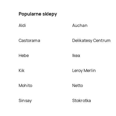
Mega bloks, umieścimy ją na naszej stronie
Popularne sklepy
Aldi
Auchan
Castorama
Delikatesy Centrum
Hebe
Ikea
Kik
Leroy Merlin
Mohito
Netto
Sinsay
Stokrotka