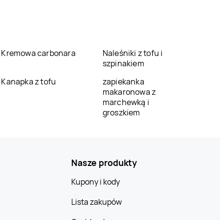
Kremowa carbonara
Naleśniki z tofu i
szpinakiem
Kanapka z tofu
zapiekanka
makaronowa z
marchewką i
groszkiem
Nasze produkty
Kupony i kody
Lista zakupów