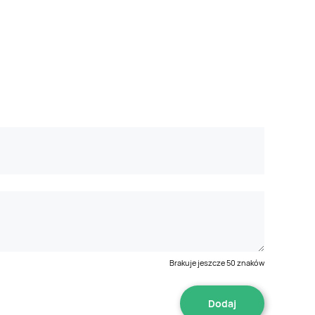
Brakuje jeszcze
50
znaków