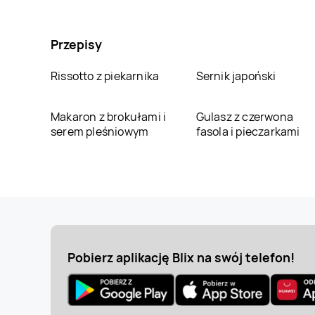
Przepisy
Rissotto z piekarnika
Sernik japoński
Makaron z brokułami i
Gulasz z czerwona
serem pleśniowym
fasola i pieczarkami
Pobierz aplikację Blix na swój telefon!