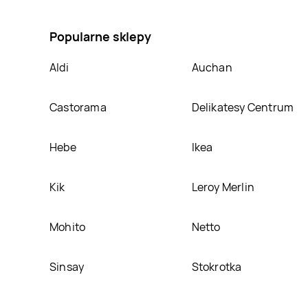
nawilżający Ziaja kozie mleko, umieścimy ją na nasz
Popularne sklepy
Aldi
Auchan
Castorama
Delikatesy Centrum
Hebe
Ikea
Kik
Leroy Merlin
Mohito
Netto
Sinsay
Stokrotka