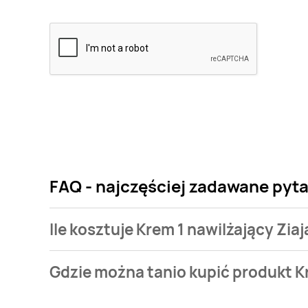
FAQ - najczęściej zadawane pyta
Ile kosztuje Krem 1 nawilżający Zia
Cena produktu różni się w zależności od wybranego
Gdzie można tanio kupić produkt Kr
nawilżający Ziaja kozie mleko kosztuje od 6 zł do 7,99
Krem 1 nawilżający Ziaja kozie mleko aktualnie nie