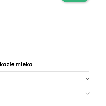
 kozie mleko
ach, jednak wśród archiwalnych ofert Krem 1
ę! Gdy tylko pojawi się ciekawa promocja na Krem 1