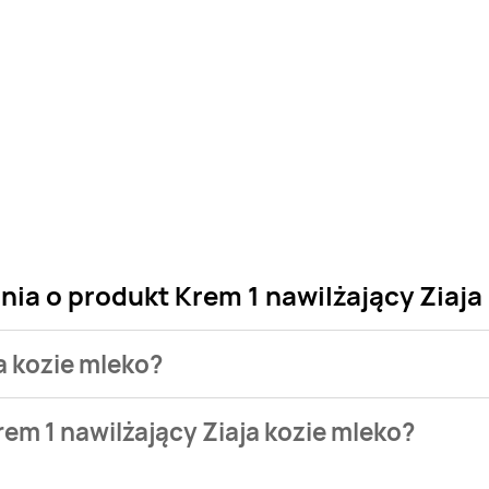
nia o produkt Krem 1 nawilżający Ziaja
ja kozie mleko?
 sklepu. Niestety nie posiadamy danych o aktualnych promocj
em 1 nawilżający Ziaja kozie mleko?
 zł.
 występuje w bazie naszych gazetek promocyjnych. Nie martw si