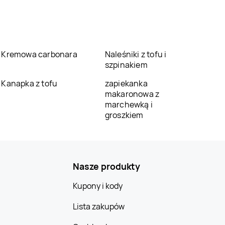
Kremowa carbonara
Naleśniki z tofu i
szpinakiem
Kanapka z tofu
zapiekanka
makaronowa z
marchewką i
groszkiem
Nasze produkty
Kupony i kody
Lista zakupów