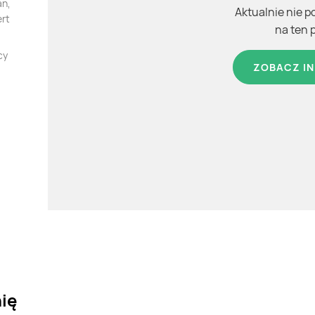
an,
Aktualnie nie p
ert
na ten 
cy
ZOBACZ IN
nię