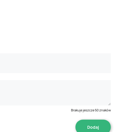
Brakuje jeszcze
50
znaków