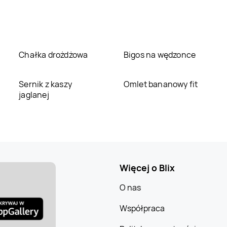
Chałka drożdżowa
Bigos na wędzonce
Sernik z kaszy
Omlet bananowy fit
jaglanej
Więcej o Blix
O nas
Współpraca