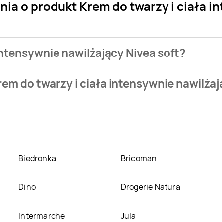
nia o produkt Krem do twarzy i ciała i
 intensywnie nawilżający Nivea soft?
klepu. Produkt Krem do twarzy i ciała intensywnie nawilżający
em do twarzy i ciała intensywnie nawilżaj
ie jest z sieci
Drogerie Polskie
. Krem do twarzy i ciała inten
a intensywnie nawilżający Nivea soft w promocji? Aktualnie pr
ach
Drogerie Polskie
,
Dino
. Oprócz tego produkt można kupić 
Biedronka
Bricoman
Dino
Drogerie Natura
Intermarche
Jula