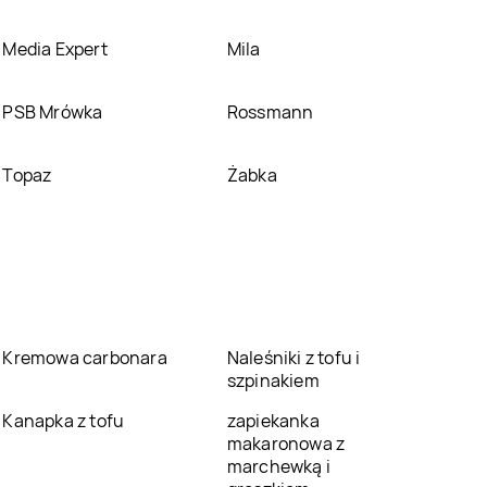
Media Expert
Mila
PSB Mrówka
Rossmann
Topaz
Żabka
Kremowa carbonara
Naleśniki z tofu i
szpinakiem
Kanapka z tofu
zapiekanka
makaronowa z
marchewką i