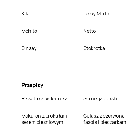
Kik
Leroy Merlin
Mohito
Netto
Sinsay
Stokrotka
Przepisy
Rissotto z piekarnika
Sernik japoński
Makaron z brokułami i
Gulasz z czerwona
serem pleśniowym
fasola i pieczarkami