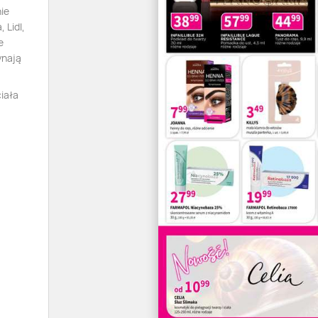
nie
 Lidl,
e
ynają
ciała