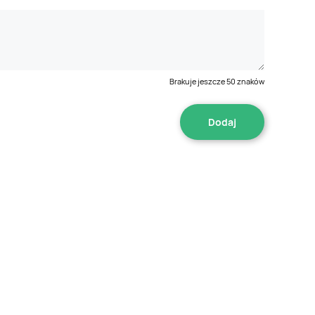
Brakuje jeszcze
50
znaków