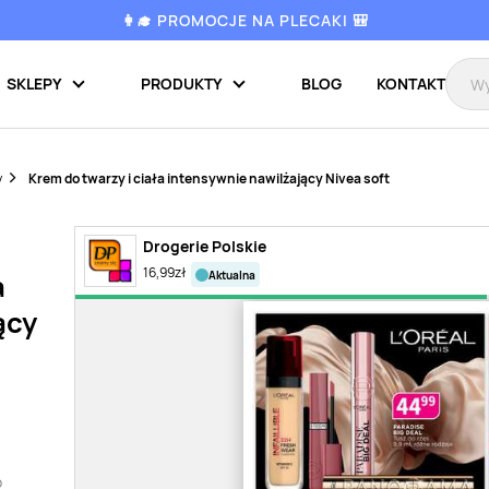
👩‍🎓 PROMOCJE NA PLECAKI 🎒
SKLEPY
PRODUKTY
BLOG
KONTAKT
y
Krem do twarzy i ciała intensywnie nawilżający Nivea soft
Drogerie Polskie
16,99
zł
aktualna
a
ący
o