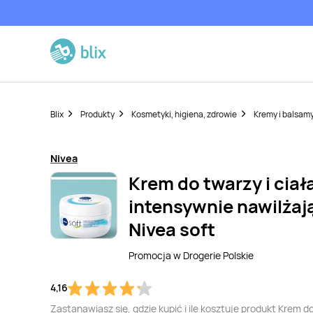
Blix
Produkty
Kosmetyki, higiena, zdrowie
Kremy i balsam
Nivea
Krem do twarzy i ciał
intensywnie nawilżaj
Nivea soft
Promocja w
Drogerie Polskie
4,16
Zastanawiasz się, gdzie kupić i ile kosztuje produkt Krem d