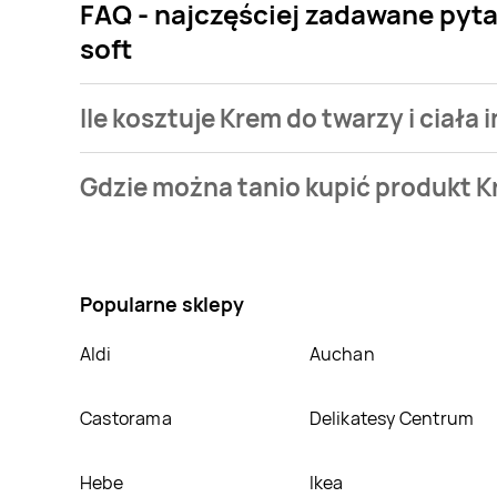
FAQ - najczęściej zadawane pyta
soft
Ile kosztuje Krem do twarzy i ciała
Cena produktu różni się w zależności od wybranego s
Gdzie można tanio kupić produkt Kr
do 17,99 zł. Najtańsza oferta, jaką mamy w naszej baz
16,99 zł.
Zobacz ofertę
Nie wiesz gdzie kupić produkt Krem do twarzy i ciał
Nivea soft znajduje się w atrakcyjnej cenie w sklep
informacji o promocjach w nich.
Popularne sklepy
Aldi
Auchan
Castorama
Delikatesy Centrum
Hebe
Ikea