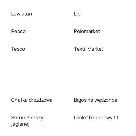
Lewiatan
Lidl
Pepco
Polomarket
Tesco
Textil Market
Chałka drożdżowa
Bigos na wędzonce
Sernik z kaszy
Omlet bananowy fit
jaglanej