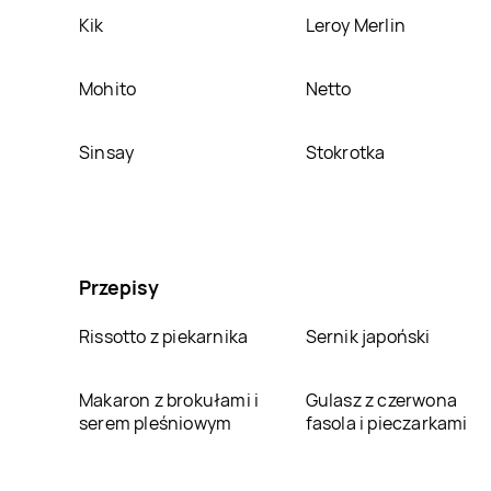
Kik
Leroy Merlin
Mohito
Netto
Sinsay
Stokrotka
Przepisy
Rissotto z piekarnika
Sernik japoński
Makaron z brokułami i
Gulasz z czerwona
serem pleśniowym
fasola i pieczarkami