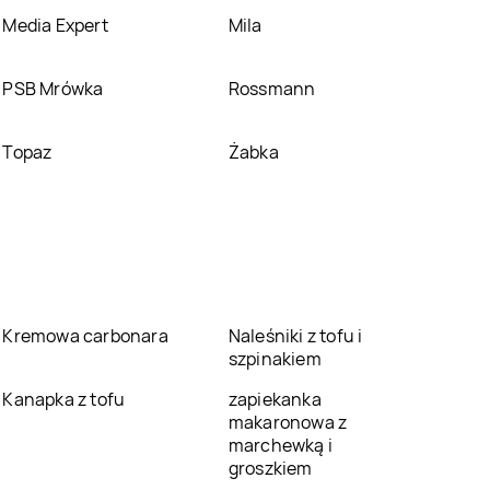
Media Expert
Mila
PSB Mrówka
Rossmann
Topaz
Żabka
Kremowa carbonara
Naleśniki z tofu i
szpinakiem
Kanapka z tofu
zapiekanka
makaronowa z
marchewką i
groszkiem