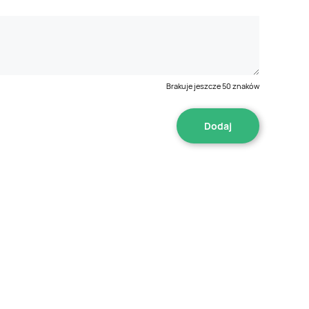
Brakuje jeszcze
50
znaków