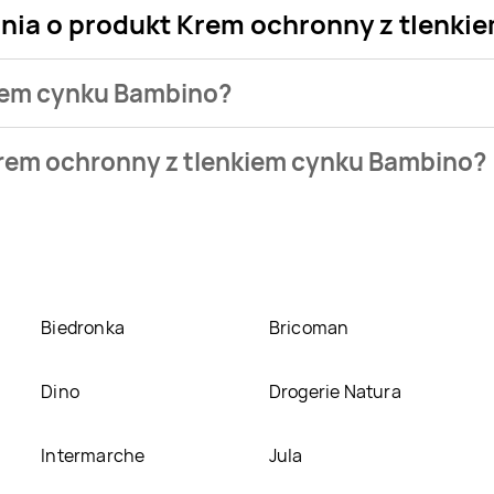
ania o produkt Krem ochronny z tlenk
kiem cynku Bambino?
 sklepu. Produkt Krem ochronny z tlenkiem cynku Bambino może
Krem ochronny z tlenkiem cynku Bambino?
arket
. Krem ochronny z tlenkiem cynku Bambino kosztuje aktu
nkiem cynku Bambino w promocji? Aktualnie produkt Krem och
 tego produkt można kupić w innych sklepach, jednak aktulani
Biedronka
Bricoman
Dino
Drogerie Natura
Intermarche
Jula