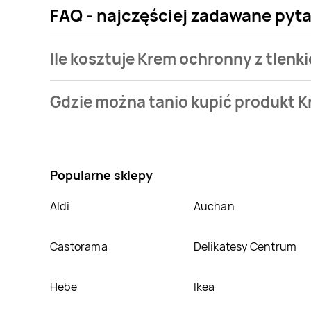
FAQ - najczęściej zadawane pyt
Ile kosztuje Krem ochronny z tlen
Cena produktu różni się w zależności od wybranego
Gdzie można tanio kupić produkt 
oferta, jaką mamy w naszej bazie jest z sieci
POLOm
Nie wiesz gdzie kupić produkt Krem ochronny z tle
atrakcyjnej cenie w sklepach
POLOmarket
. Oprócz
Popularne sklepy
Aldi
Auchan
Castorama
Delikatesy Centrum
Hebe
Ikea