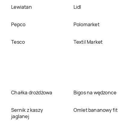
Lewiatan
Lidl
Pepco
Polomarket
Tesco
Textil Market
Chałka drożdżowa
Bigos na wędzonce
Sernik z kaszy
Omlet bananowy fit
jaglanej