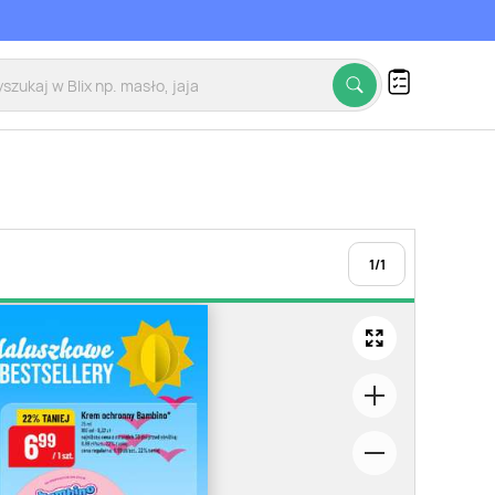
1
/
1