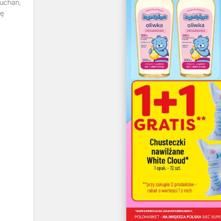
Auchan,
tę