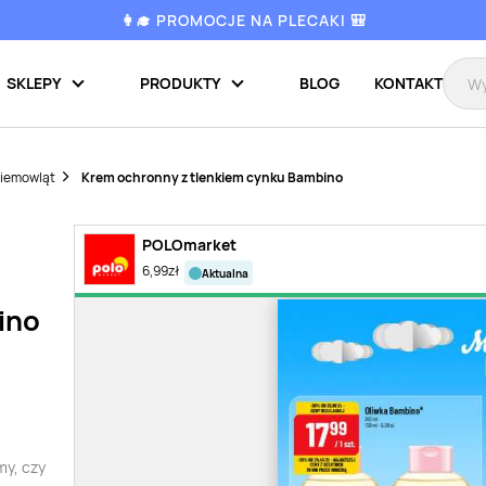
👩‍🎓 PROMOCJE NA PLECAKI 🎒
SKLEPY
PRODUKTY
BLOG
KONTAKT
niemowląt
Krem ochronny z tlenkiem cynku Bambino
POLOmarket
6,99
zł
aktualna
ino
my, czy