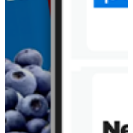
Tesco
Textil Market
Topaz
Żabka
Przepisy
Rissotto z piekarnika
Sernik japoński
Chałka drożdżowa
Bigos na wędzonce
Kremowa carbonara
Naleśniki z tofu i
szpinakiem
Makaron z brokułami i
Gulasz z czerwona
serem pleśniowym
fasola i pieczarkami
Sernik z kaszy jaglanej
Omlet bananowy fit