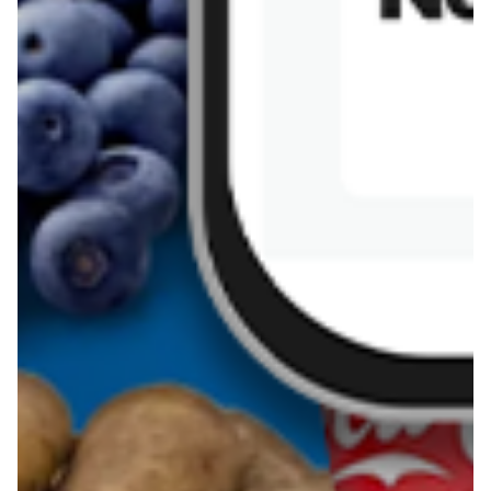
Kanapka z tofu
zapiekanka
makaronowa z
marchewką i groszkiem
Pobierz aplikację Blix na swój telefon!
Więcej o Blix
O nas
Współpraca
Polityka prywatności