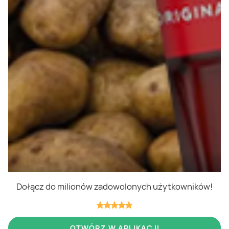
Polityka cookies
Regulamin
OWR
Kontakt
Nasze produkty
Kupony i kody
Lista zakupów
Cashback
Blix Ukraine
Dołącz do milionów zadowolonych użytkowników!
Niedziele handlowe
OTWÓRZ W APLIKACJI