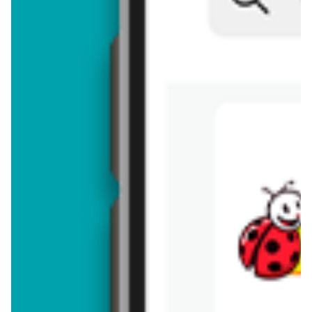
Brakuje jeszcze
50
znaków
Dodając opinię, akceptujesz
regulamin dodawania opinii
. Nie jesteś
anonimowy - Twoje IP jest przez nas zapisywane.