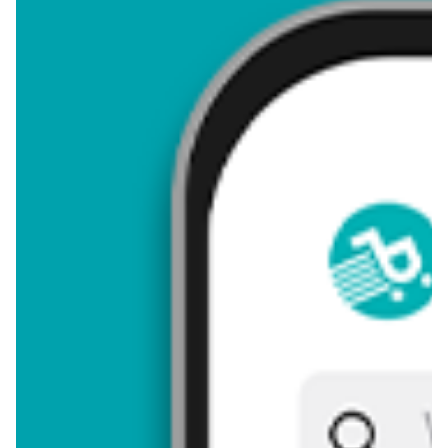
4,59
Zastanawiasz się, gdzie kupić i ile kosztuje produkt Kubek fiori?
Regularnie sprawdzamy, czy jest promocja na ten produkt w
Biedronka, Lidl, Kaufland, Auchan, Netto, Makro i innych
sklepach. Aktualnie nie posiadamy ofert promocyjnych na ten
produkt.
Przeglądaj podobne oferty promocyjne do Kubek fiori!
Kubek fiori - zostaw opinię
Oceny (12), Opinie (0)
Zostaw pierwszy komentarz