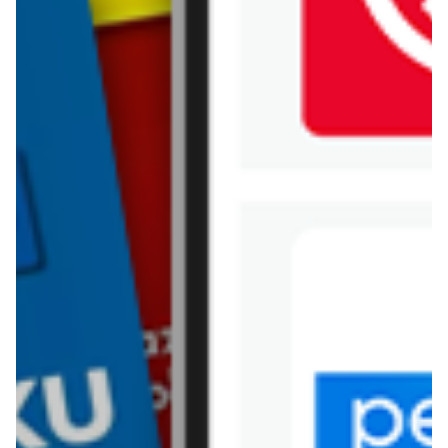
Kik
Leroy Merlin
Lewiatan
Lidl
Media Expert
Mila
Mohito
Netto
Pepco
Polomarket
PSB Mrówka
Rossmann
Sinsay
Stokrotka