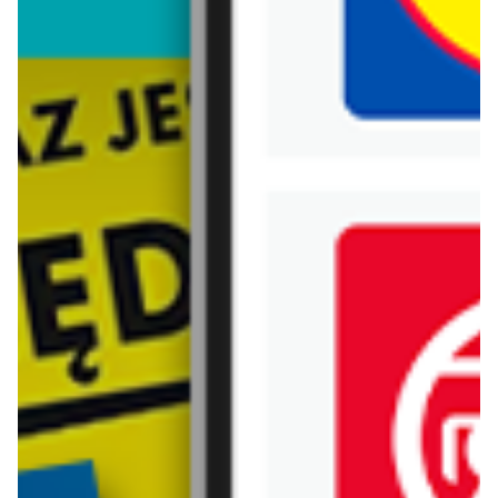
Biedronka
Bricoman
Bricomarche
Carrefour
Castorama
Delikatesy Centrum
Dino
Drogerie Natura
E.Leclerc
Empik
Hebe
Ikea
Intermarche
Jula
Jysk
Kaufland