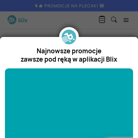
👩‍🎓 PROMOCJE NA PLECAKI 🎒
Produkty
Dom i ogród
Kuchnia i jadalnia
Kubek fiori
Najnowsze promocje
Kubek fiori
zawsze pod ręką w aplikacji Blix
Promocja
"/>
Aktualnie nie posiadamy oferty
na ten produkt.
ZOBACZ INNE OFERTY