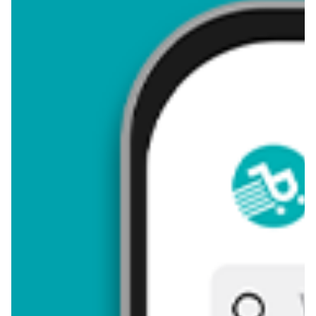
4,68
Zastanawiasz się, gdzie kupić i ile kosztuje produkt Kurkuma
Appetita? Regularnie sprawdzamy, czy jest promocja na ten
produkt w Biedronka, Lidl, Kaufland, Auchan, Netto, Makro i
innych sklepach. Aktualnie nie posiadamy ofert promocyjnych
na ten produkt.
Przeglądaj podobne oferty promocyjne do Kurkuma Appetita!
Kurkuma - zostaw opinię
Oceny (9), Opinie (0)
Zostaw pierwszy komentarz