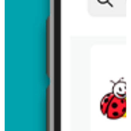
Brakuje jeszcze
50
znaków
Dodając opinię, akceptujesz
regulamin dodawania opinii
. Nie jesteś
anonimowy - Twoje IP jest przez nas zapisywane.