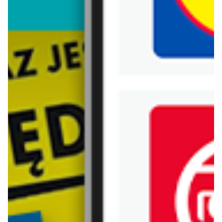
Biedronka
Bricoman
Bricomarche
Carrefour
Castorama
Delikatesy Centrum
Dino
Drogerie Natura
E.Leclerc
Empik
Hebe
Ikea
Intermarche
Jula