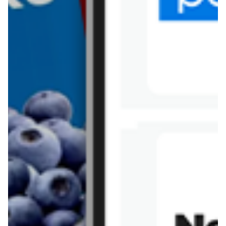
Tesco
Textil Market
Topaz
Żabka
Przepisy
Rissotto z piekarnika
Sernik japoński
Chałka drożdżowa
Bigos na wędzonce
Kremowa carbonara
Naleśniki z tofu i
szpinakiem
Makaron z brokułami i
Gulasz z czerwona
serem pleśniowym
fasola i pieczarkami