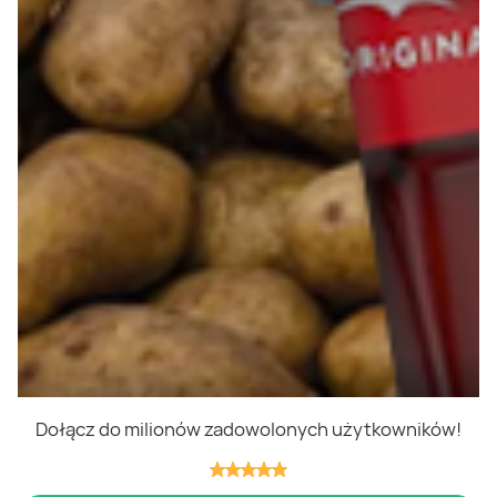
Polityka cookies
Regulamin
OWR
Kontakt
Nasze produkty
Kupony i kody
Lista zakupów
Cashback
Blix Ukraine
Dołącz do milionów zadowolonych użytkowników!
Niedziele handlowe