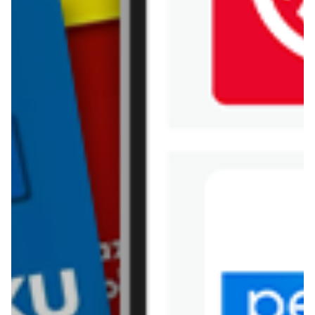
Jysk
Kaufland
Kik
Leroy Merlin
Lewiatan
Lidl
Media Expert
Mila
Mohito
Netto
Pepco
Polomarket
PSB Mrówka
Rossmann
Sinsay
Stokrotka