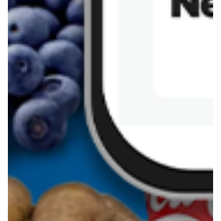
Sernik z kaszy jaglanej
Omlet bananowy fit
Kanapka z tofu
zapiekanka
makaronowa z
marchewką i groszkiem
Pobierz aplikację Blix na swój telefon!
Więcej o Blix
O nas
Współpraca
Polityka prywatności