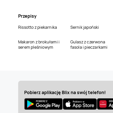
Przepisy
Rissotto z piekarnika
Sernik japoński
Makaron z brokułami i
Gulasz z czerwona
serem pleśniowym
fasola i pieczarkami
Pobierz aplikację Blix na swój telefon!