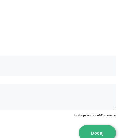
Brakuje jeszcze
50
znaków