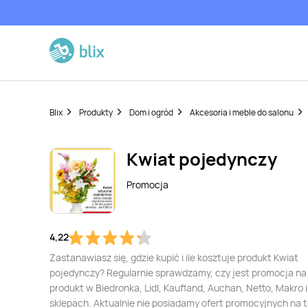
Blix
Produkty
Dom i ogród
Akcesoria i meble do salonu
Kwiat pojedynczy
Promocja
4,22
Zastanawiasz się, gdzie kupić i ile kosztuje produkt Kwiat
pojedynczy? Regularnie sprawdzamy, czy jest promocja na
produkt w Biedronka, Lidl, Kaufland, Auchan, Netto, Makro i
sklepach. Aktualnie nie posiadamy ofert promocyjnych na 