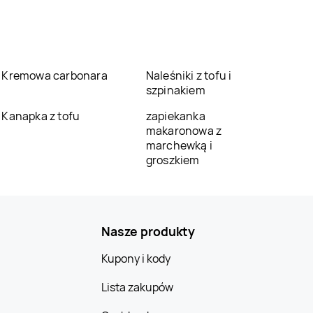
Kremowa carbonara
Naleśniki z tofu i
szpinakiem
Kanapka z tofu
zapiekanka
makaronowa z
marchewką i
groszkiem
Nasze produkty
Kupony i kody
Lista zakupów