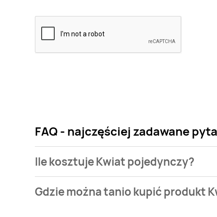
FAQ - najczęściej zadawane pyt
Ile kosztuje Kwiat pojedynczy?
Cena produktu różni się w zależności od wybranego
Gdzie można tanio kupić produkt 
pojedynczy kosztuje od 1,49 zł do 7,99 zł.
Kwiat pojedynczy aktualnie nie występuje w bazie n