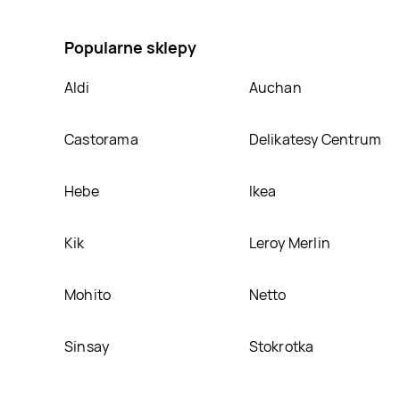
umieścimy ją na naszej stronie
Popularne sklepy
Aldi
Auchan
Castorama
Delikatesy Centrum
Hebe
Ikea
Kik
Leroy Merlin
Mohito
Netto
Sinsay
Stokrotka