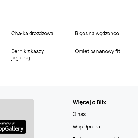
Chałka drożdżowa
Bigos na wędzonce
Sernik z kaszy
Omlet bananowy fit
jaglanej
Więcej o Blix
O nas
Współpraca