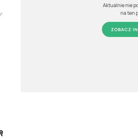
Aktualnie nie p
na ten 
y!
ZOBACZ IN
ę