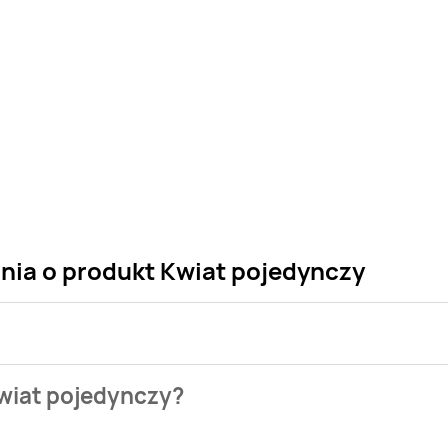
ania o produkt Kwiat pojedynczy
 sklepu. Niestety nie posiadamy danych o aktualnych promocj
Kwiat pojedynczy?
aszych gazetek promocyjnych. Nie martw się! Gdy tylko pojawi