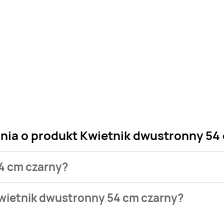
ania o produkt Kwietnik dwustronny 54
54 cm czarny?
 sklepu. Niestety nie posiadamy danych o aktualnych promocj
Kwietnik dwustronny 54 cm czarny?
stępuje w bazie naszych gazetek promocyjnych. Nie martw się!