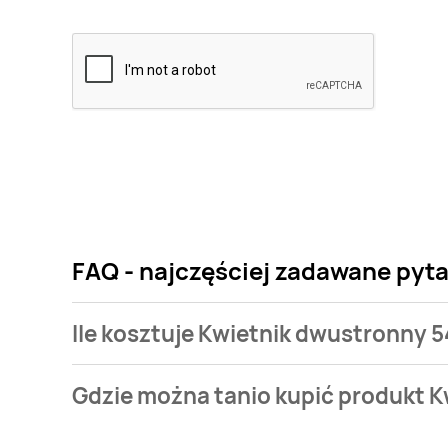
FAQ - najczęściej zadawane pyt
Ile kosztuje Kwietnik dwustronny 
Cena produktu różni się w zależności od wybranego
Gdzie można tanio kupić produkt 
dwustronny 54 cm czarny kosztuje od 54,99 zł.
Kwietnik dwustronny 54 cm czarny aktualnie nie wy