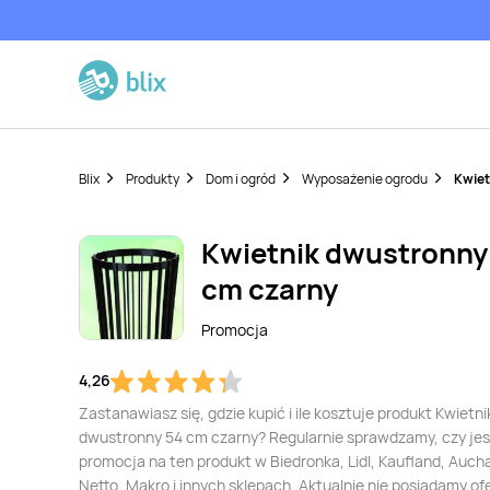
Blix
Produkty
Dom i ogród
Wyposażenie ogrodu
Kwiet
Kwietnik dwustronny
cm czarny
Promocja
4,26
Zastanawiasz się, gdzie kupić i ile kosztuje produkt Kwietni
dwustronny 54 cm czarny? Regularnie sprawdzamy, czy jes
promocja na ten produkt w Biedronka, Lidl, Kaufland, Auch
Netto, Makro i innych sklepach. Aktualnie nie posiadamy of