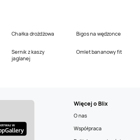
Chałka drożdżowa
Bigos na wędzonce
Sernik z kaszy
Omlet bananowy fit
jaglanej
Więcej o Blix
O nas
Współpraca