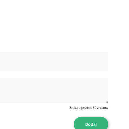
Brakuje jeszcze
50
znaków