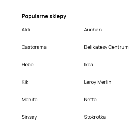
dwustronny 54 cm czarny, umieścimy ją na naszej s
Popularne sklepy
Aldi
Auchan
Castorama
Delikatesy Centrum
Hebe
Ikea
Kik
Leroy Merlin
Mohito
Netto
Sinsay
Stokrotka