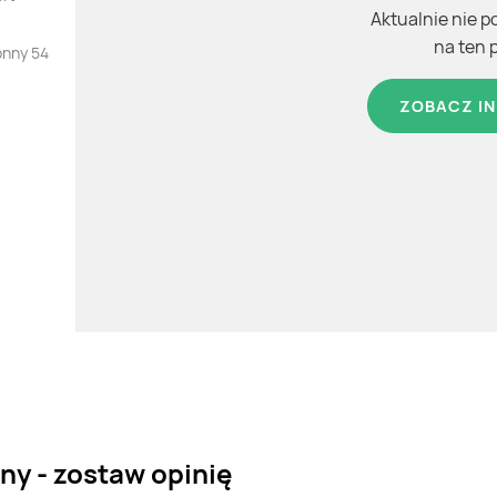
Aktualnie nie p
na ten 
onny 54
ZOBACZ IN
ny - zostaw opinię