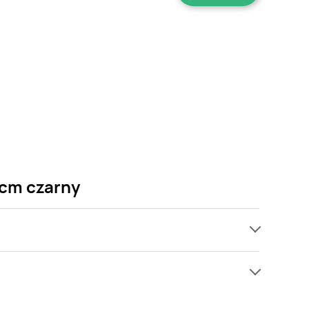
 cm czarny
ach, jednak wśród archiwalnych ofert Kwietnik
 Gdy tylko pojawi się ciekawa promocja na Kwietnik