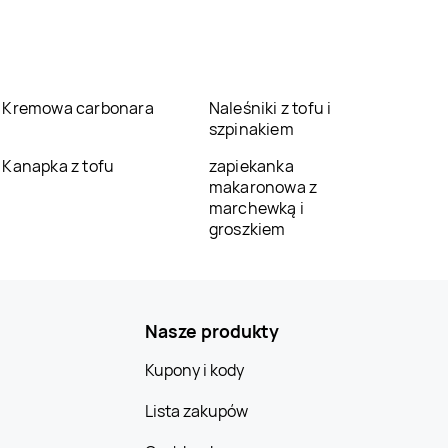
Kremowa carbonara
Naleśniki z tofu i
szpinakiem
Kanapka z tofu
zapiekanka
makaronowa z
marchewką i
groszkiem
Nasze produkty
Kupony i kody
Lista zakupów