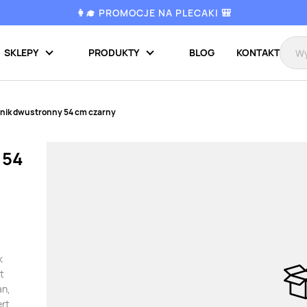
👩‍🎓 PROMOCJE NA PLECAKI 🎒
SKLEPY
PRODUKTY
BLOG
KONTAKT
nik dwustronny 54 cm czarny
 54
k
t
an,
ert