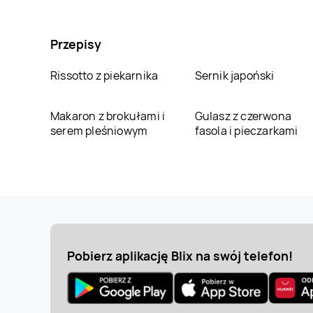
Przepisy
Rissotto z piekarnika
Sernik japoński
Makaron z brokułami i
Gulasz z czerwona
serem pleśniowym
fasola i pieczarkami
Pobierz aplikację Blix na swój telefon!