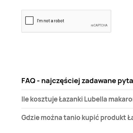
FAQ - najczęściej zadawane pyta
Ile kosztuje Łazanki Lubella makar
Cena produktu różni się w zależności od wybranego
Gdzie można tanio kupić produkt Ł
Lubella makaron kosztuje od 2,99 zł do 4,99 zł.
Łazanki Lubella makaron aktualnie nie występuje w 