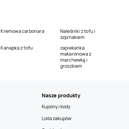
Kremowa carbonara
Naleśniki z tofu i
szpinakiem
Kanapka z tofu
zapiekanka
makaronowa z
marchewką i
groszkiem
Nasze produkty
Kupony i kody
Lista zakupów