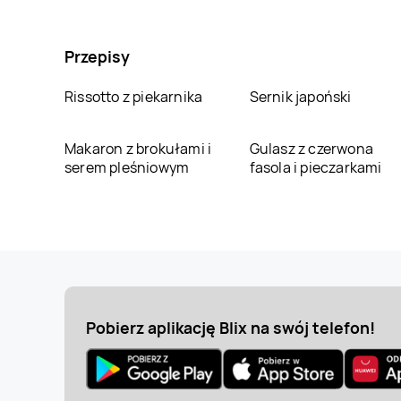
Przepisy
Rissotto z piekarnika
Sernik japoński
Makaron z brokułami i
Gulasz z czerwona
serem pleśniowym
fasola i pieczarkami
Pobierz aplikację Blix na swój telefon!