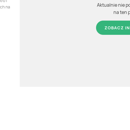
ro i
Aktualnie nie p
ych na
na ten 
ZOBACZ IN