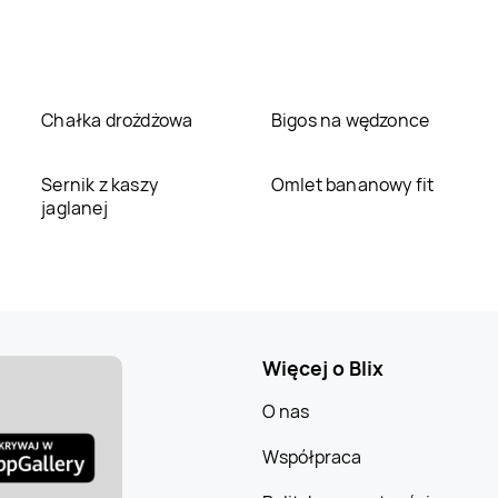
Chałka drożdżowa
Bigos na wędzonce
Sernik z kaszy
Omlet bananowy fit
jaglanej
Więcej o Blix
O nas
Współpraca