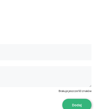
Brakuje jeszcze
50
znaków