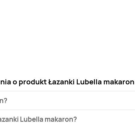
nia o produkt Łazanki Lubella makaron
on?
 sklepu. Niestety nie posiadamy danych o aktualnych promocj
azanki Lubella makaron?
bazie naszych gazetek promocyjnych. Nie martw się! Gdy tylko