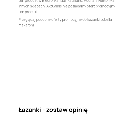
ten produkt w Biedronka, Lidl, Kaufland, Auchan, Netto, Mak
innych sklepach. Aktualnie nie posiadamy ofert promocyjn
ten produkt.
Przeglądaj podobne oferty promocyjne do Łazanki Lubella
makaron!
Łazanki - zostaw opinię