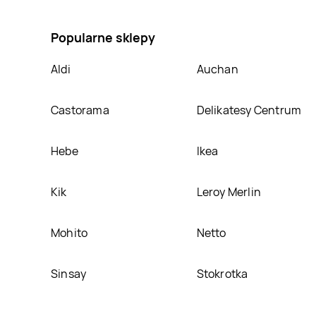
makaron, umieścimy ją na naszej stronie
Popularne sklepy
Aldi
Auchan
Castorama
Delikatesy Centrum
Hebe
Ikea
Kik
Leroy Merlin
Mohito
Netto
Sinsay
Stokrotka