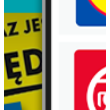
Biedronka
Bricoman
Bricomarche
Carrefour
Castorama
Delikatesy Centrum
Dino
Drogerie Natura
E.Leclerc
Empik
Hebe
Ikea
Intermarche
Jula
Jysk
Kaufland