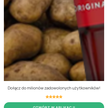
Polityka cookies
Regulamin
OWR
Kontakt
Nasze produkty
Kupony i kody
Lista zakupów
Cashback
Blix Ukraine
Dołącz do milionów zadowolonych użytkowników!
Niedziele handlowe
OTWÓRZ W APLIKACJI