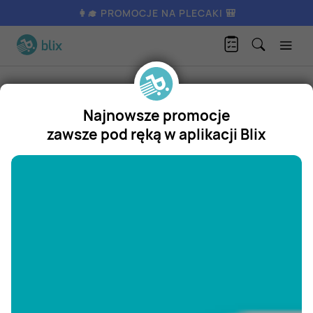
👩‍🎓 PROMOCJE NA PLECAKI 🎒
Produkty
Dom i ogród
Kuchnia i jadalnia
Lejki
Najnowsze promocje
Lejki
zawsze pod ręką w aplikacji Blix
Promocja
"/>
Aktualnie nie posiadamy oferty
na ten produkt.
ZOBACZ INNE OFERTY