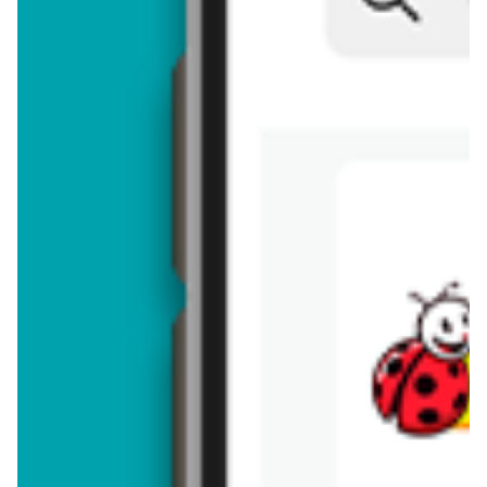
Brakuje jeszcze
50
znaków
Dodając opinię, akceptujesz
regulamin dodawania opinii
. Nie jesteś
anonimowy - Twoje IP jest przez nas zapisywane.