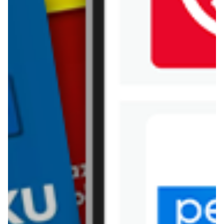
Kik
Leroy Merlin
Lewiatan
Lidl
Media Expert
Mila
Mohito
Netto
Pepco
Polomarket
PSB Mrówka
Rossmann
Sinsay
Stokrotka