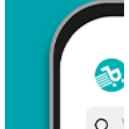
4,52
Zastanawiasz się, gdzie kupić i ile kosztuje produkt Lejki?
Regularnie sprawdzamy, czy jest promocja na ten produkt w
Biedronka, Lidl, Kaufland, Auchan, Netto, Makro i innych
sklepach. Aktualnie nie posiadamy ofert promocyjnych na ten
produkt.
Przeglądaj podobne oferty promocyjne do Lejki!
Lejki - zostaw opinię
Oceny (9), Opinie (0)
Zostaw pierwszy komentarz