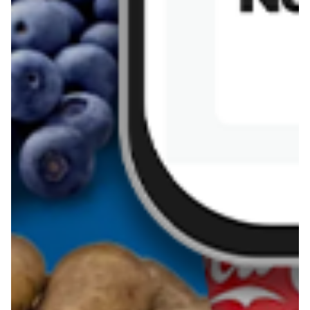
Kanapka z tofu
zapiekanka
makaronowa z
marchewką i groszkiem
Pobierz aplikację Blix na swój telefon!
Więcej o Blix
O nas
Współpraca
Polityka prywatności