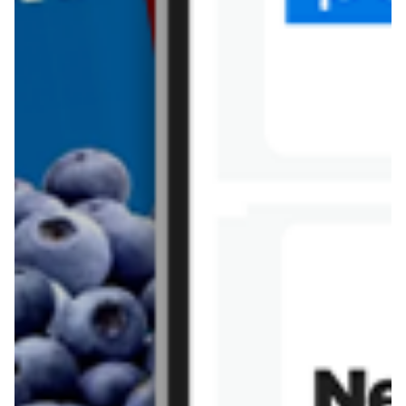
Tesco
Textil Market
Topaz
Żabka
Przepisy
Rissotto z piekarnika
Sernik japoński
Chałka drożdżowa
Bigos na wędzonce
Kremowa carbonara
Naleśniki z tofu i
szpinakiem
Makaron z brokułami i
Gulasz z czerwona
serem pleśniowym
fasola i pieczarkami
Sernik z kaszy jaglanej
Omlet bananowy fit