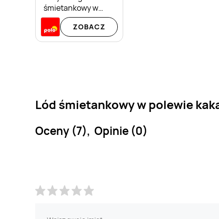
śmietankowy w
polewie kakaowej
ZOBACZ
Amore Gusto
Lód śmietankowy w polewie kaka
Oceny (7), Opinie (0)