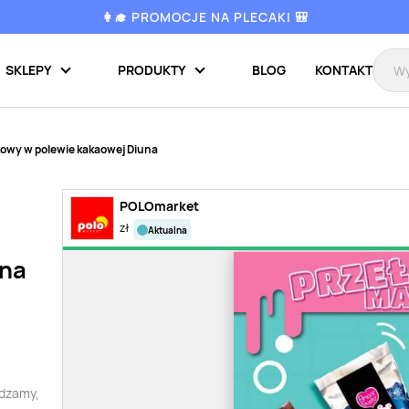
👩‍🎓 PROMOCJE NA PLECAKI 🎒
SKLEPY
PRODUKTY
BLOG
KONTAKT
owy w polewie kakaowej Diuna
POLOmarket
zł
aktualna
una
wdzamy,