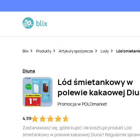
Blix
Produkty
Artykuły spożywcze
Lody
Lód śmietank
Diuna
Lód śmietankowy w
polewie kakaowej Di
Promocja w
POLOmarket
4,59
Zastanawiasz się, gdzie kupić i ile kosztuje produkt Lód
śmietankowy w polewie kakaowej Diuna? Regularnie spra