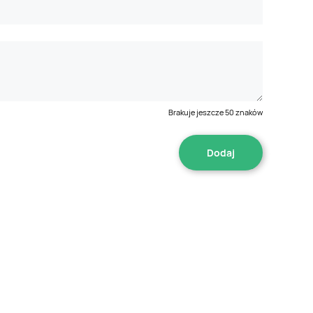
Brakuje jeszcze
50
znaków