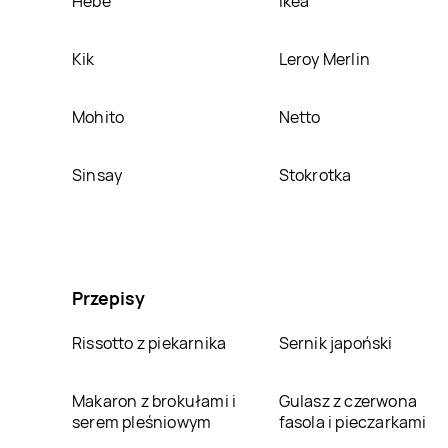
Hebe
Ikea
Kik
Leroy Merlin
Mohito
Netto
Sinsay
Stokrotka
Przepisy
Rissotto z piekarnika
Sernik japoński
Makaron z brokułami i
Gulasz z czerwona
serem pleśniowym
fasola i pieczarkami