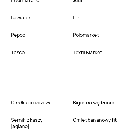
Intermarche
Jula
Lewiatan
Lidl
Pepco
Polomarket
Tesco
Textil Market
Chałka drożdżowa
Bigos na wędzonce
Sernik z kaszy
Omlet bananowy fit
jaglanej