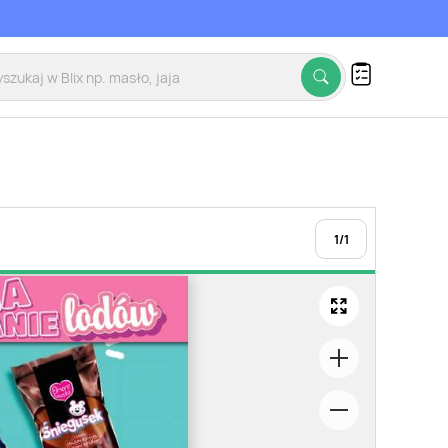
1
/
1