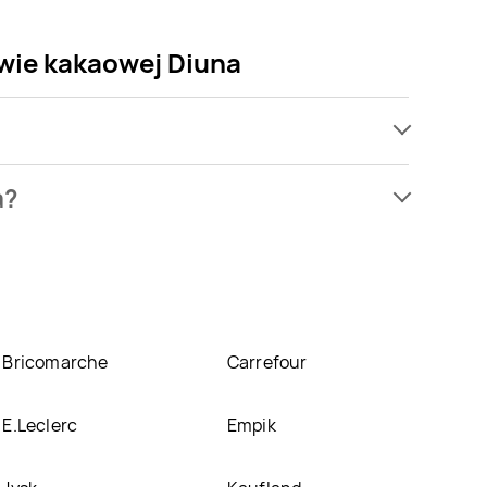
ewie kakaowej Diuna
esz kupić w promocji już . Najtańsza oferta, jaką
a?
bacz ofertę
etankowy w polewie kakaowej Diuna znajduje się w
e nie posiadamy informacji o promocjach w nich.
Bricomarche
Carrefour
E.Leclerc
Empik