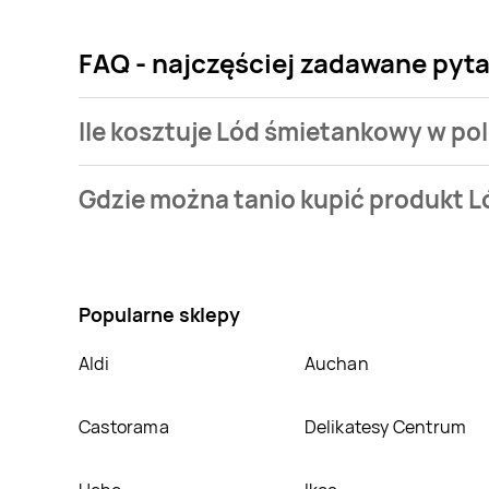
FAQ - najczęściej zadawane pyt
Ile kosztuje Lód śmietankowy w po
Cena produktu różni się w zależności od wybranego 
Gdzie można tanio kupić produkt 
mamy w naszej bazie jest z sieci
POLOmarket
. Lód 
Nie wiesz gdzie kupić produkt Lód śmietankowy w p
atrakcyjnej cenie w sklepach
POLOmarket
. Oprócz
Popularne sklepy
Aldi
Auchan
Castorama
Delikatesy Centrum