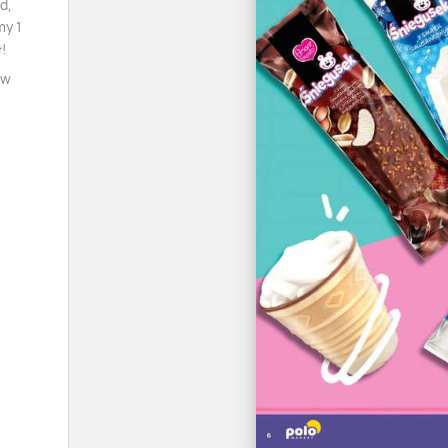
d,
my 1
!
 w