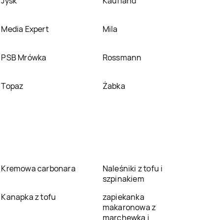
Jysk
Kaufland
Media Expert
Mila
PSB Mrówka
Rossmann
Topaz
Żabka
Kremowa carbonara
Naleśniki z tofu i
szpinakiem
Kanapka z tofu
zapiekanka
makaronowa z
marchewką i