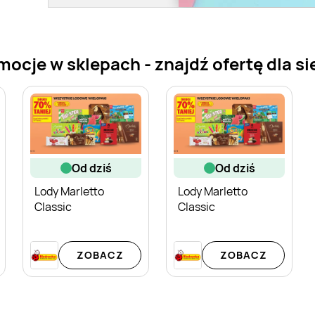
ocje w sklepach - znajdź ofertę dla si
od dziś
od dziś
Lody Marletto
Lody Marletto
Classic
Classic
ZOBACZ
ZOBACZ