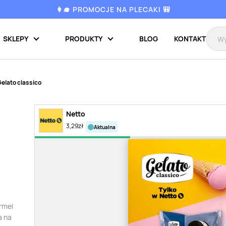
👩‍🎓 PROMOCJE NA PLECAKI 🎒
SKLEPY
PRODUKTY
BLOG
KONTAKT
Gelato classico
Netto
3,29
zł
aktualna
armel
a na