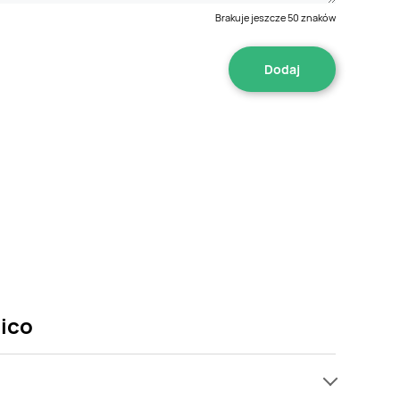
Brakuje jeszcze
50
znaków
sico