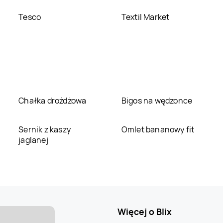
Tesco
Textil Market
Chałka drożdżowa
Bigos na wędzonce
Sernik z kaszy
Omlet bananowy fit
jaglanej
Więcej o Blix