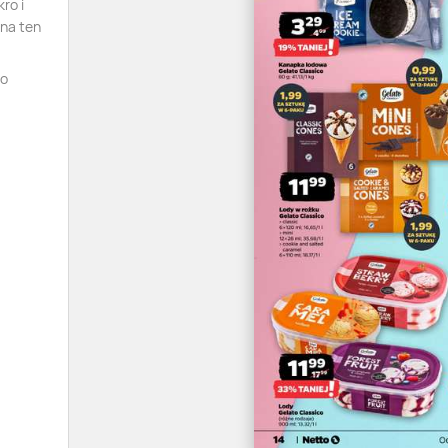
ro i
 na ten
to