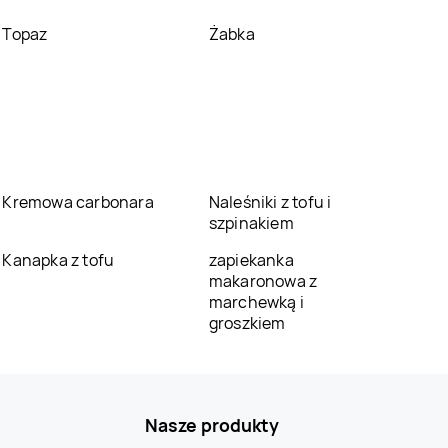
Topaz
Żabka
Kremowa carbonara
Naleśniki z tofu i
szpinakiem
Kanapka z tofu
zapiekanka
makaronowa z
marchewką i
groszkiem
Nasze produkty