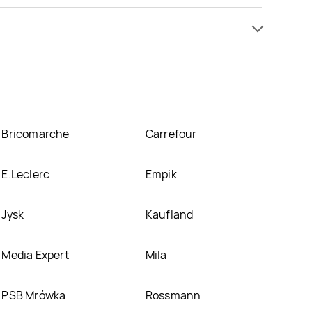
omocji już . Najtańsza oferta, jaką mamy w naszej
ico znajduje się w atrakcyjnej cenie w sklepach
ji o promocjach w nich.
Bricomarche
Carrefour
E.Leclerc
Empik
Jysk
Kaufland
Media Expert
Mila
PSB Mrówka
Rossmann