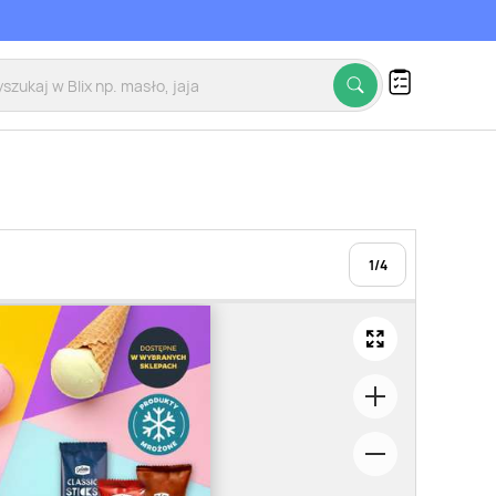
1
/
4