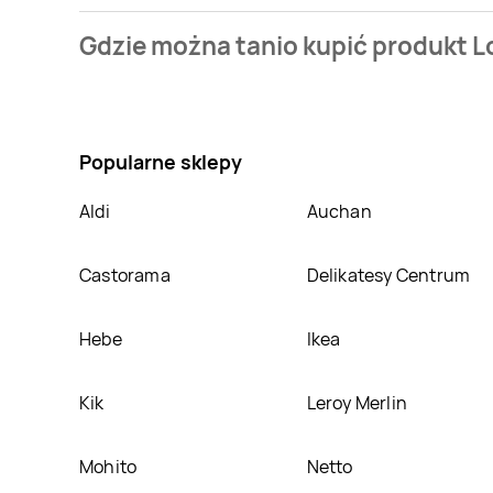
Cena produktu różni się w zależności od wybranego 
Gdzie można tanio kupić produkt L
bazie jest z sieci
Netto
. Lody karmel Gelato classico
Nie wiesz gdzie kupić produkt Lody karmel Gelato cl
Netto
,
Biedronka
. Oprócz tego produkt można kupi
Popularne sklepy
Aldi
Auchan
Castorama
Delikatesy Centrum
Hebe
Ikea
Kik
Leroy Merlin
Mohito
Netto