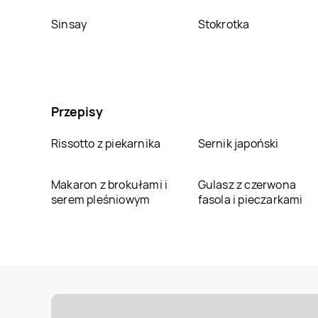
Sinsay
Stokrotka
Przepisy
Rissotto z piekarnika
Sernik japoński
Makaron z brokułami i
Gulasz z czerwona
serem pleśniowym
fasola i pieczarkami