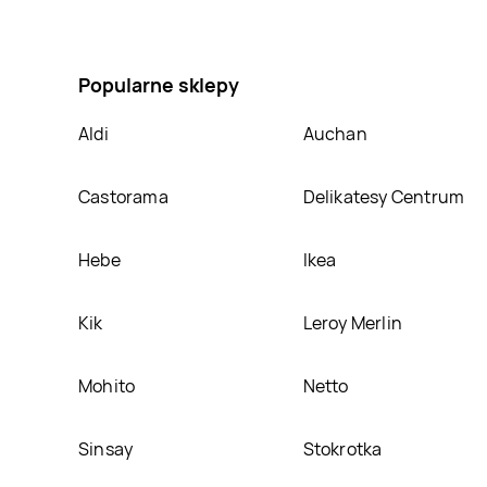
Nie wiesz gdzie kupić produkt Lody koktajlowe Kora
cenie w sklepach
Stokrotka
,
Chata Polska
,
Żabka
nich.
Popularne sklepy
Aldi
Auchan
Castorama
Delikatesy Centrum
Hebe
Ikea
Kik
Leroy Merlin
Mohito
Netto
Sinsay
Stokrotka