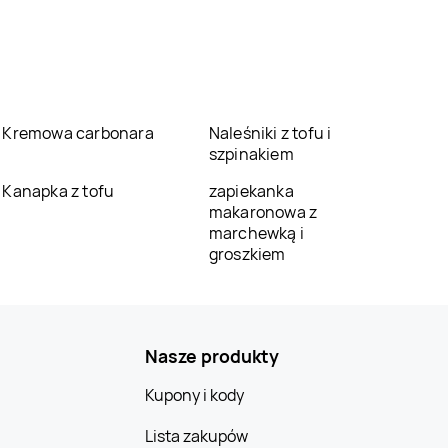
Kremowa carbonara
Naleśniki z tofu i
szpinakiem
Kanapka z tofu
zapiekanka
makaronowa z
marchewką i
groszkiem
Nasze produkty
Kupony i kody
Lista zakupów