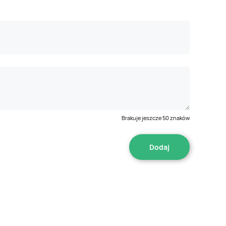
Brakuje jeszcze
50
znaków