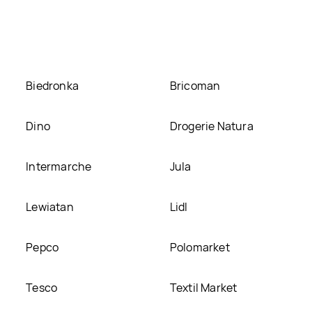
l krówka-kukułka w promocji? Aktualnie produkt Lody koktajlow
. Oprócz tego produkt można kupić w innych sklepach, jednak 
Biedronka
Bricoman
Dino
Drogerie Natura
Intermarche
Jula
Lewiatan
Lidl
Pepco
Polomarket
Tesco
Textil Market