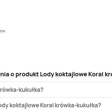
ędne
nia o produkt Lody koktajlowe Koral 
 krówka-kukułka?
klepu. Produkt Lody koktajlowe Koral krówka-kukułka możesz k
ody koktajlowe Koral krówka-kukułka?
eci
Stokrotka
. Lody koktajlowe Koral krówka-kukułka kosztuje 