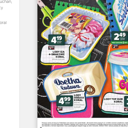
Auchan,
ty
oral