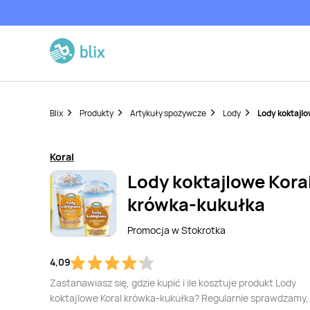
Blix
Produkty
Artykuły spożywcze
Lody
Lody koktajl
Koral
Lody koktajlowe Kora
krówka-kukułka
Promocja w
Stokrotka
4,09
Zastanawiasz się, gdzie kupić i ile kosztuje produkt Lody
koktajlowe Koral krówka-kukułka? Regularnie sprawdzamy,