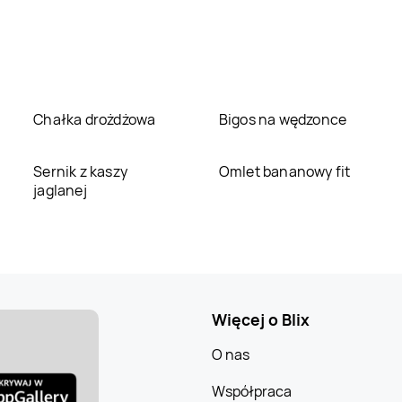
Chałka drożdżowa
Bigos na wędzonce
Sernik z kaszy
Omlet bananowy fit
jaglanej
Więcej o Blix
O nas
Współpraca