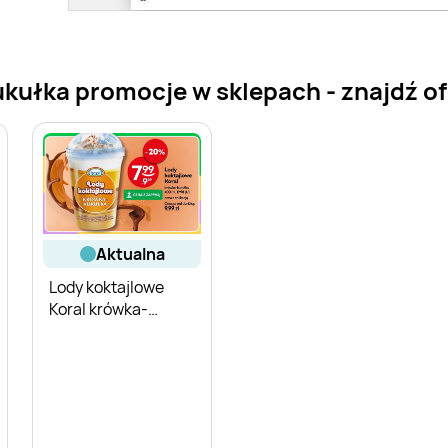
kułka promocje w sklepach - znajdź ofe
aktualna
Lody koktajlowe
Koral krówka-
kukułka