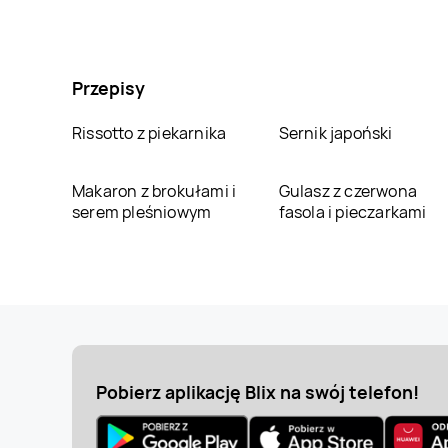
Przepisy
Rissotto z piekarnika
Sernik japoński
Makaron z brokułami i
Gulasz z czerwona
serem pleśniowym
fasola i pieczarkami
Pobierz aplikację Blix na swój telefon!