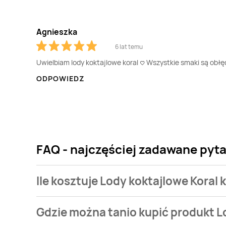
Agnieszka
6 lat temu
Uwielbiam lody koktajlowe koral <3 Wszystkie smaki są obł
ODPOWIEDZ
FAQ - najczęściej zadawane pyta
Ile kosztuje Lody koktajlowe Koral
Cena produktu różni się w zależności od wybranego s
Gdzie można tanio kupić produkt L
Najtańsza oferta, jaką mamy w naszej bazie jest z si