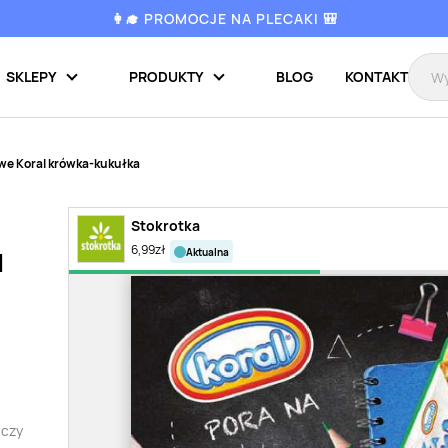
👩‍🎓 PROMOCJE NA PLECAKI 🎒
SKLEPY
PRODUKTY
BLOG
KONTAKT
owe Koral krówka-kukułka
Stokrotka
6,99
zł
aktualna
l
 czy