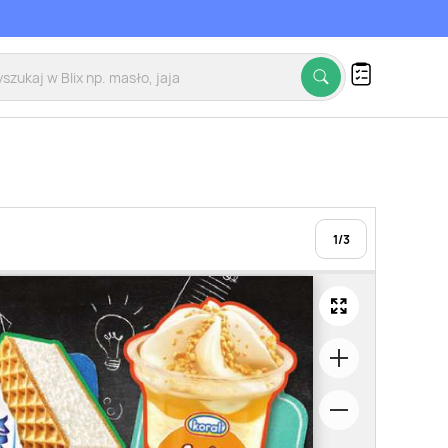
1
/
3