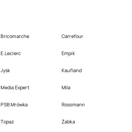
e Koral krówka-kukułka znajduje się w atrakcyjnej
aktulanie nie posiadamy informacji o promocjach w
Bricomarche
Carrefour
E.Leclerc
Empik
Jysk
Kaufland
Media Expert
Mila
PSB Mrówka
Rossmann
Topaz
Żabka