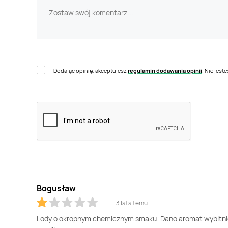
Dodając opinię, akceptujesz
regulamin dodawania opinii
. Nie jes
Bogusław
3 lata temu
Lody o okropnym chemicznym smaku. Dano aromat wybitnie n