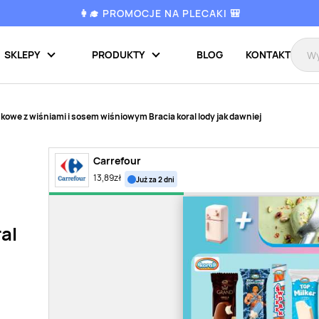
👩‍🎓 PROMOCJE NA PLECAKI 🎒
SKLEPY
PRODUKTY
BLOG
KONTAKT
kowe z wiśniami i sosem wiśniowym Bracia koral lody jak dawniej
Carrefour
13,89
zł
już za 2 dni
al