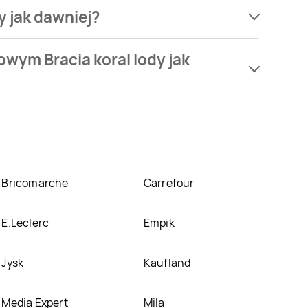
y jak dawniej?
ym Bracia koral lody jak dawniej możesz kupić w
wym Bracia koral lody jak
niami i sosem wiśniowym Bracia koral lody jak
omocji? Aktualnie produkt Lody śmietankowe z
Carrefour Market
. Oprócz tego produkt można
Bricomarche
Carrefour
E.Leclerc
Empik
Jysk
Kaufland
Media Expert
Mila