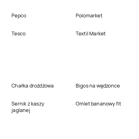
Pepco
Polomarket
Tesco
Textil Market
Chałka drożdżowa
Bigos na wędzonce
Sernik z kaszy
Omlet bananowy fit
jaglanej