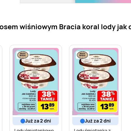
osem wiśniowym Bracia koral lody jak 
już za 2 dni
już za 2 dni
Lody śmietankowe
Lody śmietanka z