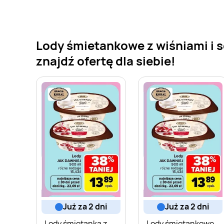
Lody śmietankowe z wiśniami i s
znajdź ofertę dla siebie!
już za 2 dni
już za 2 dni
Lody śmietanka z
Lody śmietankowe