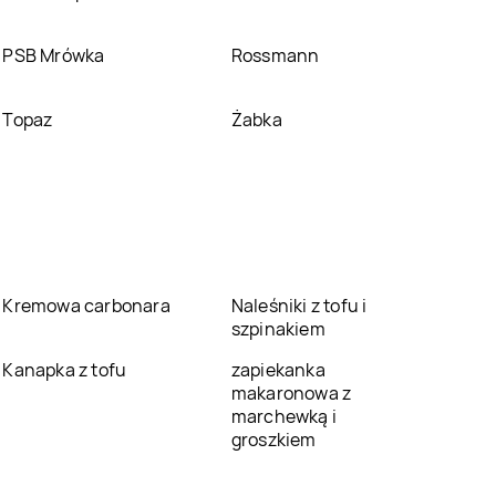
PSB Mrówka
Rossmann
Topaz
Żabka
Kremowa carbonara
Naleśniki z tofu i
szpinakiem
Kanapka z tofu
zapiekanka
makaronowa z
marchewką i
groszkiem