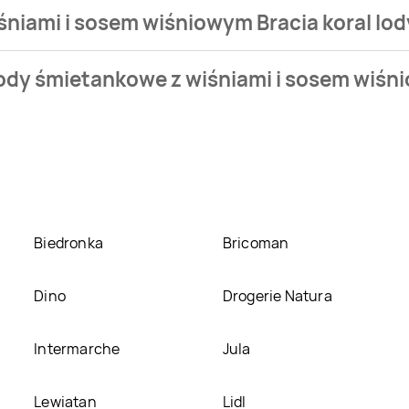
śniami i sosem wiśniowym Bracia koral lod
sklepu. Produkt Lody śmietankowe z wiśniami i sosem wiśniow
ody śmietankowe z wiśniami i sosem wiśnio
 w naszej bazie jest z sieci
Carrefour
. Lody śmietankowe z wiś
iśniami i sosem wiśniowym Bracia koral lody jak dawniej w pr
wniej znajduje się w atrakcyjnej cenie w sklepach
Carrefour
,
adamy informacji o promocjach w nich.
Biedronka
Bricoman
Dino
Drogerie Natura
Intermarche
Jula
Lewiatan
Lidl