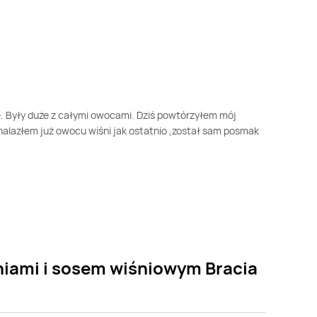
. Były duże z całymi owocami. Dziś powtórzyłem mój
 znalazłem już owocu wiśni jak ostatnio ,został sam posmak
niami i sosem wiśniowym Bracia