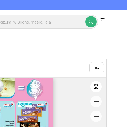
1
/
4