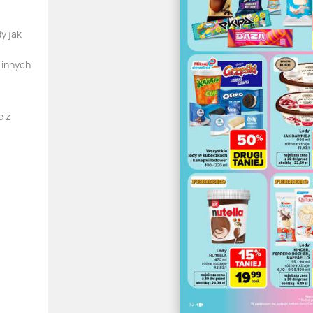
y jak
 innych
e z