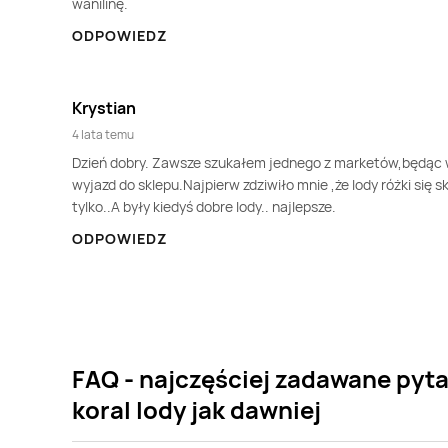
wanilinę.
ODPOWIEDZ
Krystian
4 lata temu
Dzień dobry. Zawsze szukałem jednego z marketów,będąc w
wyjazd do sklepu.Najpierw zdziwiło mnie ,że lody różki się 
tylko..A były kiedyś dobre lody.. najlepsze.
ODPOWIEDZ
FAQ - najczęściej zadawane pyt
koral lody jak dawniej