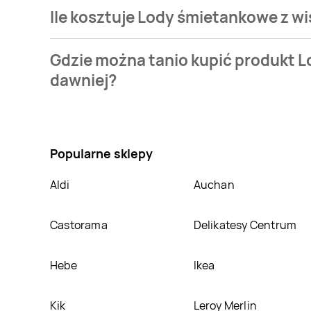
Ile kosztuje Lody śmietankowe z wi
Cena produktu różni się w zależności od wybranego 
Gdzie można tanio kupić produkt L
promocji już od 13,89 zł. Najtańsza oferta, jaką mamy
dawniej?
dawniej kosztuje aktualnie 13,89 zł.
Zobacz ofertę
Nie wiesz gdzie kupić produkt Lody śmietankowe z w
wiśniami i sosem wiśniowym Bracia koral lody jak da
kupić w innych sklepach, jednak aktulanie nie posi
Popularne sklepy
Aldi
Auchan
Castorama
Delikatesy Centrum
Hebe
Ikea
Kik
Leroy Merlin