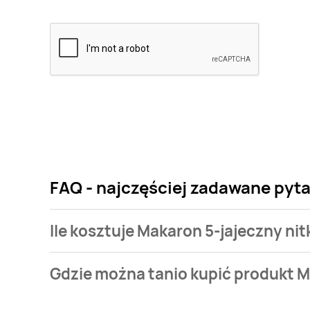
FAQ - najczęściej zadawane pyta
Ile kosztuje Makaron 5-jajeczny nit
Cena produktu różni się w zależności od wybranego
Gdzie można tanio kupić produkt M
jajeczny nitki Wiodąca marka turini kosztuje od 1,72 z
Makaron 5-jajeczny nitki Wiodąca marka turini aktu