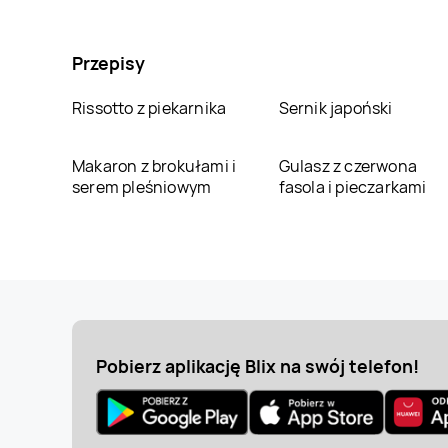
Przepisy
Rissotto z piekarnika
Sernik japoński
Makaron z brokułami i
Gulasz z czerwona
serem pleśniowym
fasola i pieczarkami
Pobierz aplikację Blix na swój telefon!