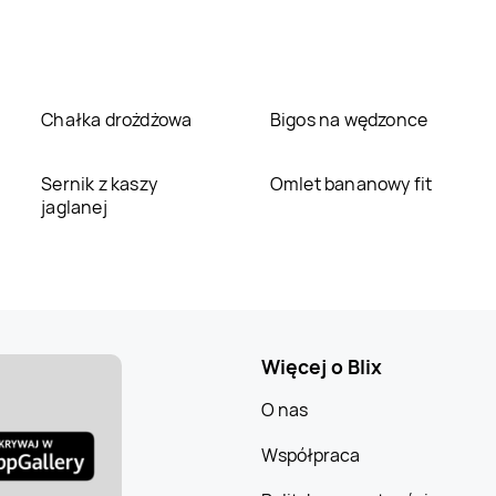
Chałka drożdżowa
Bigos na wędzonce
Sernik z kaszy
Omlet bananowy fit
jaglanej
Więcej o Blix
O nas
Współpraca