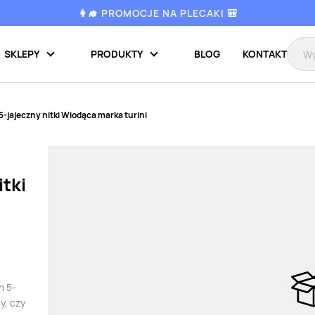
👩‍🎓 PROMOCJE NA PLECAKI 🎒
SKLEPY
PRODUKTY
BLOG
KONTAKT
-jajeczny nitki Wiodąca marka turini
tki
n 5-
y, czy