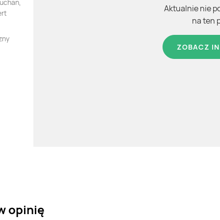
Auchan,
Aktualnie nie p
ert
na ten 
zny
ZOBACZ IN
w opinię