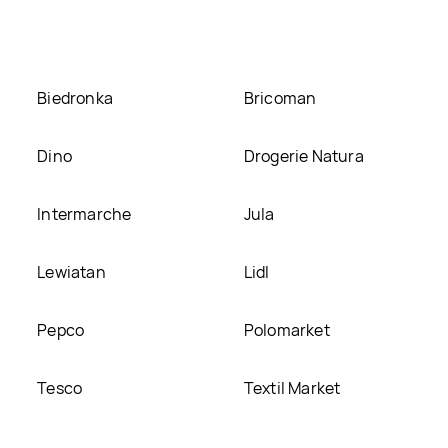
umieścimy ją na naszej stronie
Biedronka
Bricoman
Dino
Drogerie Natura
Intermarche
Jula
Lewiatan
Lidl
Pepco
Polomarket
Tesco
Textil Market