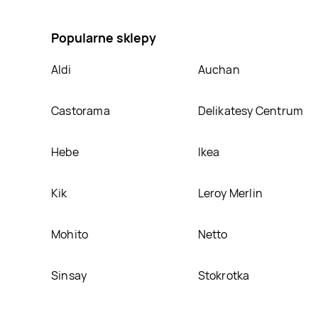
na Makaron 5-jajeczny nitki Wiodąca marka turini, 
Popularne sklepy
Aldi
Auchan
Castorama
Delikatesy Centrum
Hebe
Ikea
Kik
Leroy Merlin
Mohito
Netto
Sinsay
Stokrotka