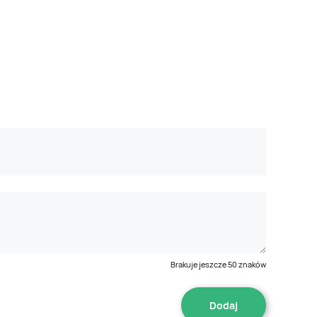
Brakuje jeszcze
50
znaków