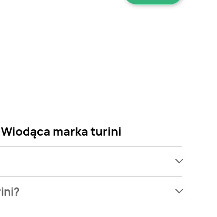
i Wiodąca marka turini
ach, jednak wśród archiwalnych ofert Makaron 5-
ini?
e martw się! Gdy tylko pojawi się ciekawa promocja