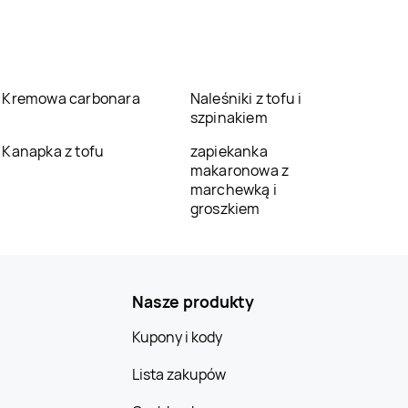
Kremowa carbonara
Naleśniki z tofu i
szpinakiem
Kanapka z tofu
zapiekanka
makaronowa z
marchewką i
groszkiem
Nasze produkty
Kupony i kody
Lista zakupów