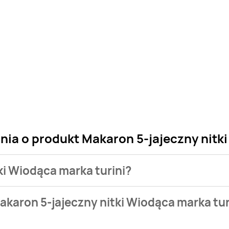
nia o produkt Makaron 5-jajeczny nitk
ki Wiodąca marka turini?
 sklepu. Niestety nie posiadamy danych o aktualnych promocj
akaron 5-jajeczny nitki Wiodąca marka tur
ł do 3,05 zł.
alnie nie występuje w bazie naszych gazetek promocyjnych. Ni