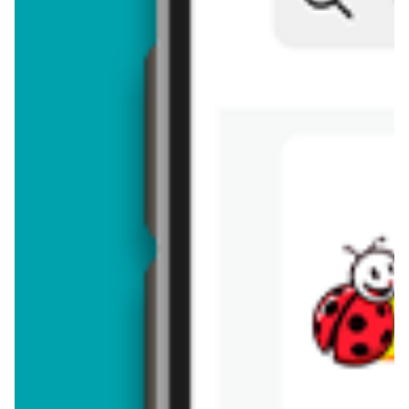
Brakuje jeszcze
50
znaków
Dodając opinię, akceptujesz
regulamin dodawania opinii
. Nie jesteś
anonimowy - Twoje IP jest przez nas zapisywane.