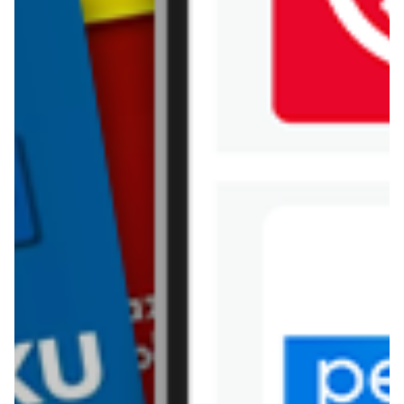
Kik
Leroy Merlin
Lewiatan
Lidl
Media Expert
Mila
Mohito
Netto
Pepco
Polomarket
PSB Mrówka
Rossmann
Sinsay
Stokrotka