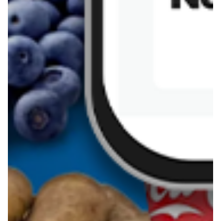
Kanapka z tofu
zapiekanka
makaronowa z
marchewką i groszkiem
Pobierz aplikację Blix na swój telefon!
Więcej o Blix
O nas
Współpraca
Polityka prywatności