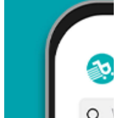
4,47
Zastanawiasz się, gdzie kupić i ile kosztuje produkt Makowiec?
Regularnie sprawdzamy, czy jest promocja na ten produkt w
Biedronka, Lidl, Kaufland, Auchan, Netto, Makro i innych
sklepach. Aktualnie nie posiadamy ofert promocyjnych na ten
produkt.
Przeglądaj podobne oferty promocyjne do Makowiec!
Makowiec - zostaw opinię
Oceny (7), Opinie (0)
Zostaw pierwszy komentarz