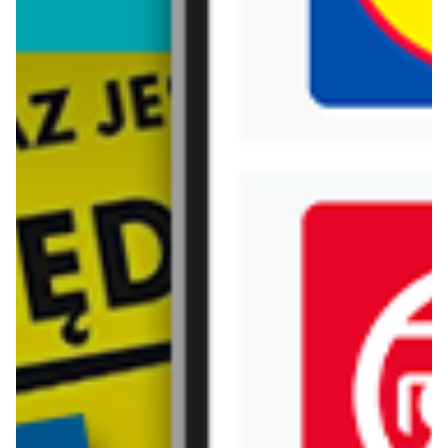
Biedronka
Bricoman
Bricomarche
Carrefour
Castorama
Delikatesy Centrum
Dino
Drogerie Natura
E.Leclerc
Empik
Hebe
Ikea
Intermarche
Jula
Jysk
Kaufland