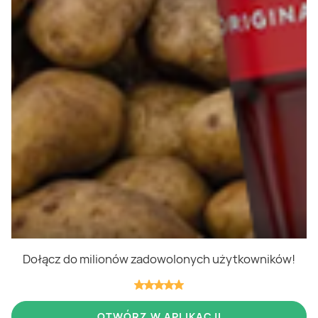
Polityka cookies
Regulamin
OWR
Kontakt
Nasze produkty
Kupony i kody
Lista zakupów
Cashback
Blix Ukraine
Dołącz do milionów zadowolonych użytkowników!
Niedziele handlowe
OTWÓRZ W APLIKACJI