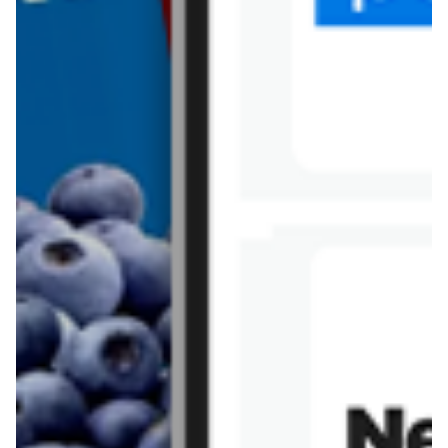
Tesco
Textil Market
Topaz
Żabka
Przepisy
Rissotto z piekarnika
Sernik japoński
Chałka drożdżowa
Bigos na wędzonce
Kremowa carbonara
Naleśniki z tofu i
szpinakiem
Makaron z brokułami i
Gulasz z czerwona
serem pleśniowym
fasola i pieczarkami
Sernik z kaszy jaglanej
Omlet bananowy fit