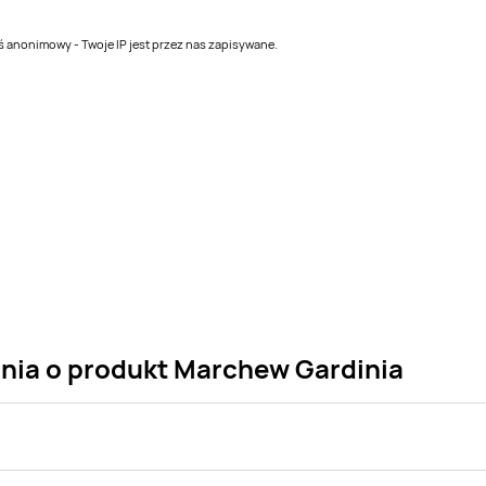
teś anonimowy - Twoje IP jest przez nas zapisywane.
ania o produkt Marchew Gardinia
sklepu. Produkt Marchew Gardinia możesz kupić w promocji już