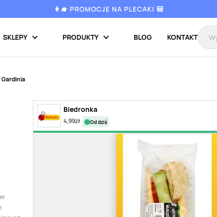
👩‍🎓 PROMOCJE NA PLECAKI 🎒
SKLEPY
PRODUKTY
BLOG
KONTAKT
Gardinia
Biedronka
4,99
zł
od dziś
ew
n