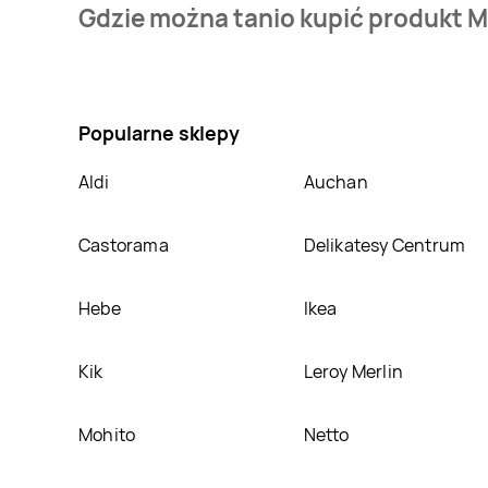
Gdzie można tanio kupić produkt 
bazie jest z sieci
Biedronka
. Marchew Gardinia koszt
Nie wiesz gdzie kupić produkt Marchew Gardinia w p
tego produkt można kupić w innych sklepach, jedna
Popularne sklepy
Aldi
Auchan
Castorama
Delikatesy Centrum
Hebe
Ikea
Kik
Leroy Merlin
Mohito
Netto