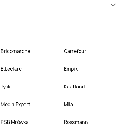
atrakcyjnej cenie w sklepach
Biedronka
. Oprócz
Bricomarche
Carrefour
E.Leclerc
Empik
Jysk
Kaufland
Media Expert
Mila
PSB Mrówka
Rossmann