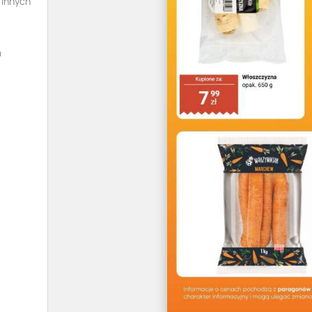
 innych
a