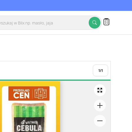
1
/
1