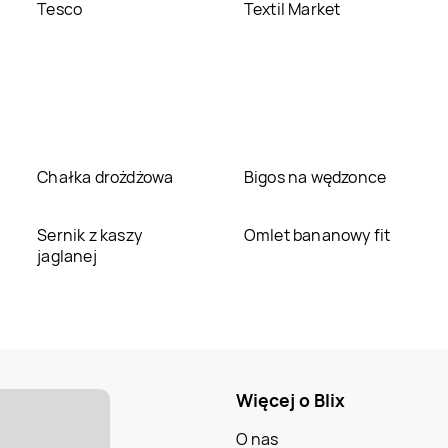
Tesco
Textil Market
Chałka drożdżowa
Bigos na wędzonce
Sernik z kaszy
Omlet bananowy fit
jaglanej
Więcej o Blix
O nas