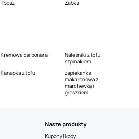
Topaz
Żabka
Kremowa carbonara
Naleśniki z tofu i
szpinakiem
Kanapka z tofu
zapiekanka
makaronowa z
marchewką i
groszkiem
Nasze produkty
Kupony i kody