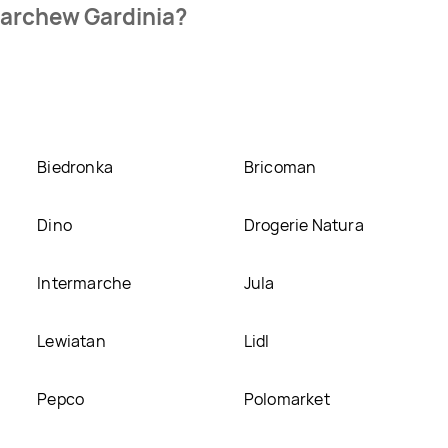
Marchew Gardinia?
uje aktualnie 4,99 zł.
Zobacz ofertę
romocji? Aktualnie produkt Marchew Gardinia znajduje się w 
k aktulanie nie posiadamy informacji o promocjach w nich.
Biedronka
Bricoman
Dino
Drogerie Natura
Intermarche
Jula
Lewiatan
Lidl
Pepco
Polomarket