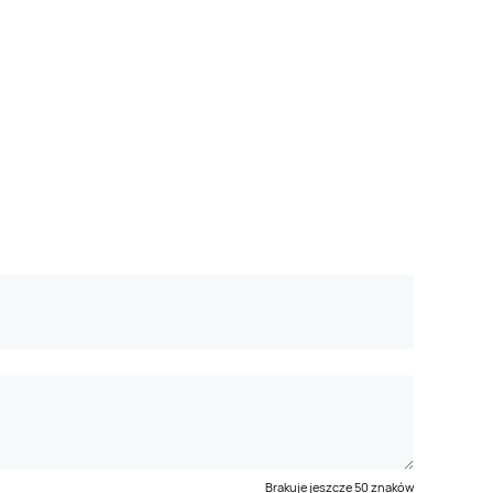
Brakuje jeszcze
50
znaków