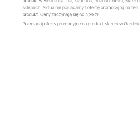
produkt w Biedronka, Lidl, Kaufland, Auchan, Netto, Makro i
sklepach. Aktualnie posiadamy 1 ofertę promocyjną na ten
produkt. Ceny zaczynają się od 4,99zł!
Przeglądaj oferty promocyjne na produkt Marchew Gardini