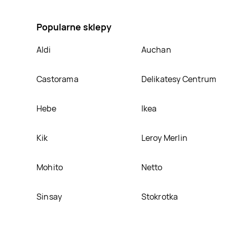
Mlekovita osełka masło ekstra, umieścimy ją na nas
Popularne sklepy
Aldi
Auchan
Castorama
Delikatesy Centrum
Hebe
Ikea
Kik
Leroy Merlin
Mohito
Netto
Sinsay
Stokrotka