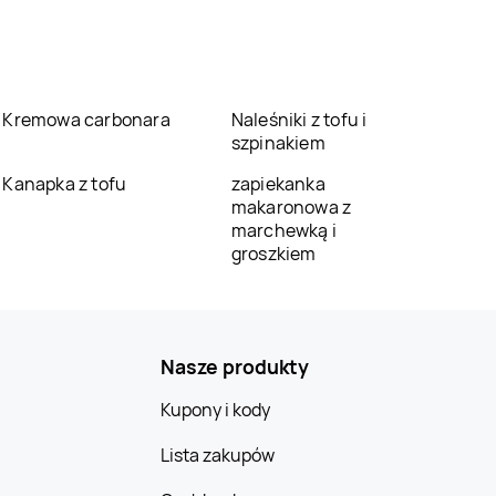
Kremowa carbonara
Naleśniki z tofu i
szpinakiem
Kanapka z tofu
zapiekanka
makaronowa z
marchewką i
groszkiem
Nasze produkty
Kupony i kody
Lista zakupów