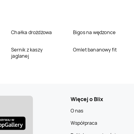
Chałka drożdżowa
Bigos na wędzonce
Sernik z kaszy
Omlet bananowy fit
jaglanej
Więcej o Blix
O nas
Współpraca