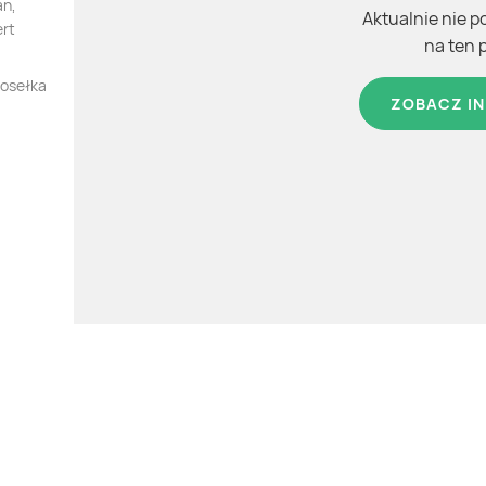
an,
Aktualnie nie p
ert
na ten 
 osełka
ZOBACZ IN