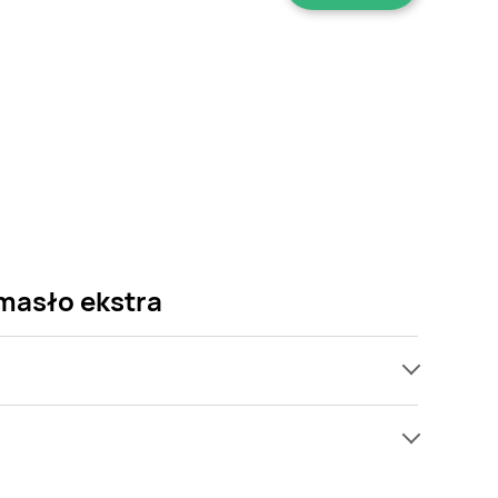
 masło ekstra
ach, jednak wśród archiwalnych ofert Masło
ię! Gdy tylko pojawi się ciekawa promocja na Masło