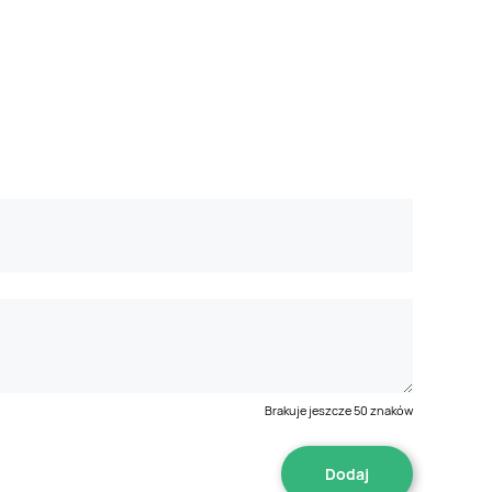
Brakuje jeszcze
50
znaków