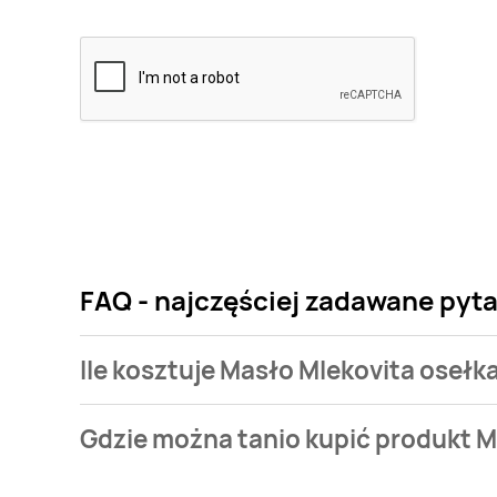
FAQ - najczęściej zadawane pyta
Ile kosztuje Masło Mlekovita osełk
Cena produktu różni się w zależności od wybranego
Gdzie można tanio kupić produkt M
Mlekovita osełka masło ekstra kosztuje od 9,99 zł do
Masło Mlekovita osełka masło ekstra aktualnie nie 