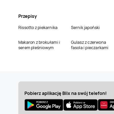
Przepisy
Rissotto z piekarnika
Sernik japoński
Makaron z brokułami i
Gulasz z czerwona
serem pleśniowym
fasola i pieczarkami
Pobierz aplikację Blix na swój telefon!