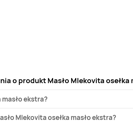
nia o produkt Masło Mlekovita osełka
a masło ekstra?
 sklepu. Niestety nie posiadamy danych o aktualnych promocj
asło Mlekovita osełka masło ekstra?
 15,99 zł.
występuje w bazie naszych gazetek promocyjnych. Nie martw s