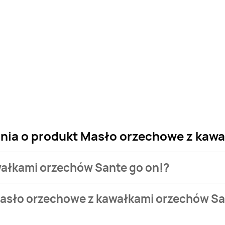
ania o produkt Masło orzechowe z kaw
wałkami orzechów Sante go on!?
 sklepu. Niestety nie posiadamy danych o aktualnych promocj
Masło orzechowe z kawałkami orzechów Sa
e od 0,01 zł do 11,99 zł.
 aktualnie nie występuje w bazie naszych gazetek promocyjny