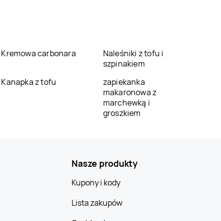
Kremowa carbonara
Naleśniki z tofu i
szpinakiem
Kanapka z tofu
zapiekanka
makaronowa z
marchewką i
groszkiem
Nasze produkty
Kupony i kody
Lista zakupów