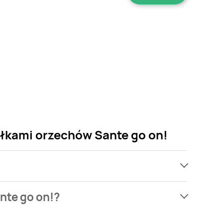
ałkami orzechów Sante go on!
ach, jednak wśród archiwalnych ofert Masło
nte go on!?
ch. Nie martw się! Gdy tylko pojawi się ciekawa