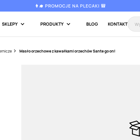
👩‍🎓 PROMOCJE NA PLECAKI 🎒
SKLEPY
PRODUKTY
BLOG
KONTAKT
ernicze
Masło orzechowe z kawałkami orzechów Sante go on!