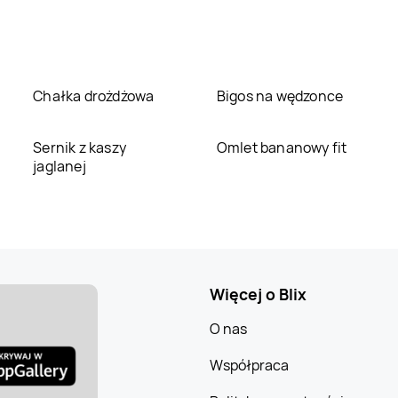
Chałka drożdżowa
Bigos na wędzonce
Sernik z kaszy
Omlet bananowy fit
jaglanej
Więcej o Blix
O nas
Współpraca