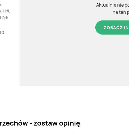
e
Aktualnie nie p
 Lidl,
na ten 
e nie
ZOBACZ IN
e z
rzechów - zostaw opinię