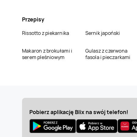
Przepisy
Rissotto z piekarnika
Sernik japoński
Makaron z brokułami i
Gulasz z czerwona
serem pleśniowym
fasola i pieczarkami
Pobierz aplikację Blix na swój telefon!