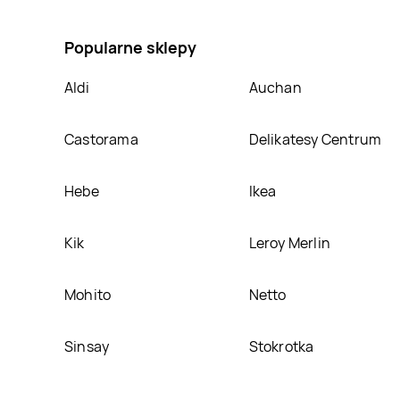
promocja na Masło orzechowe z kawałkami orzechów
Popularne sklepy
Aldi
Auchan
Castorama
Delikatesy Centrum
Hebe
Ikea
Kik
Leroy Merlin
Mohito
Netto
Sinsay
Stokrotka