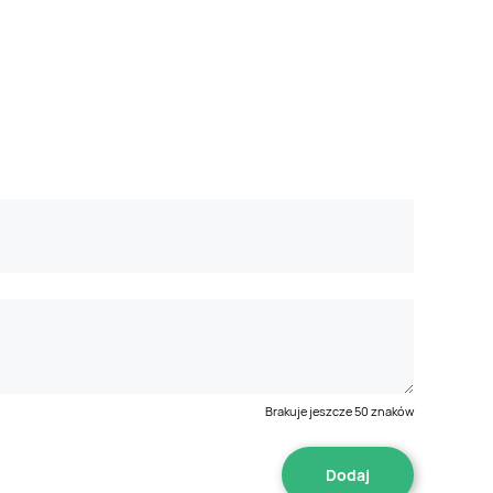
Brakuje jeszcze
50
znaków