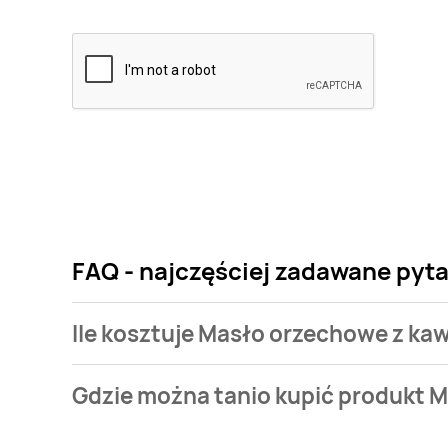
FAQ - najczęściej zadawane pyt
Ile kosztuje Masło orzechowe z ka
Cena produktu różni się w zależności od wybranego
Gdzie można tanio kupić produkt 
orzechowe z kawałkami orzechów Sante go on! kosztuj
Masło orzechowe z kawałkami orzechów Sante go on!