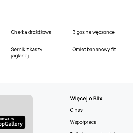
Chałka drożdżowa
Bigos na wędzonce
Sernik z kaszy
Omlet bananowy fit
jaglanej
Więcej o Blix
O nas
Współpraca