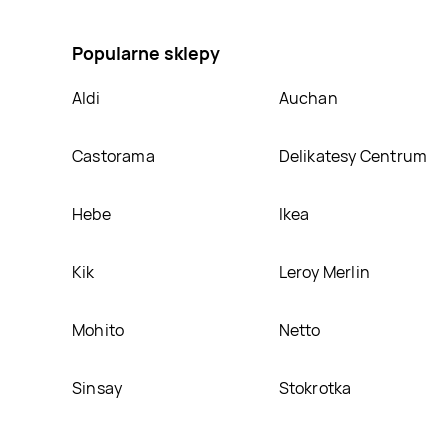
welurowy 185 x 76 x 22 cm, umieścimy ją na naszej s
Popularne sklepy
Aldi
Auchan
Castorama
Delikatesy Centrum
Hebe
Ikea
Kik
Leroy Merlin
Mohito
Netto
Sinsay
Stokrotka