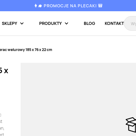
👩‍🎓 PROMOCJE NA PLECAKI 🎒
SKLEPY
PRODUKTY
BLOG
KONTAKT
rac welurowy 185 x 76 x 22 cm
5 x
c
st
an,
ert