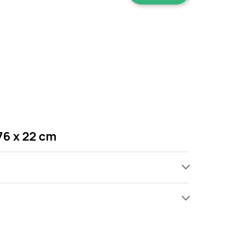
76 x 22 cm
ach, jednak wśród archiwalnych ofert Materac
 Gdy tylko pojawi się ciekawa promocja na Materac