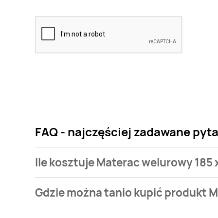
FAQ - najczęściej zadawane pyta
Ile kosztuje Materac welurowy 185 
Cena produktu różni się w zależności od wybranego
Gdzie można tanio kupić produkt M
welurowy 185 x 76 x 22 cm kosztuje od 29 zł do 59 zł.
Materac welurowy 185 x 76 x 22 cm aktualnie nie wy