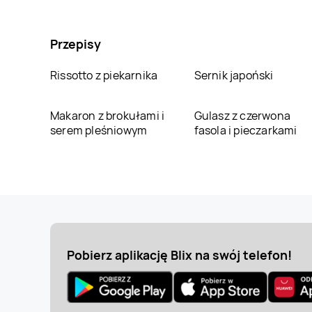
Przepisy
Rissotto z piekarnika
Sernik japoński
Makaron z brokułami i
Gulasz z czerwona
serem pleśniowym
fasola i pieczarkami
Pobierz aplikację Blix na swój telefon!