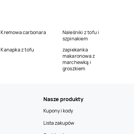
Kremowa carbonara
Naleśniki z tofu i
szpinakiem
Kanapka z tofu
zapiekanka
makaronowa z
marchewką i
groszkiem
Nasze produkty
Kupony i kody
Lista zakupów