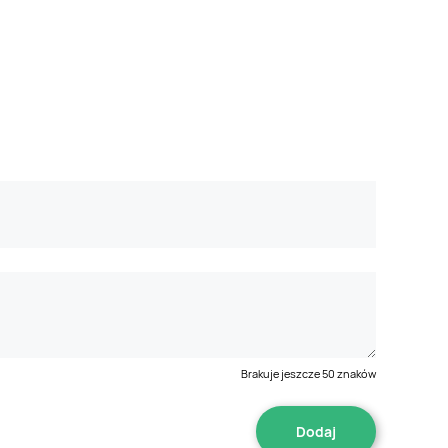
Brakuje jeszcze
50
znaków