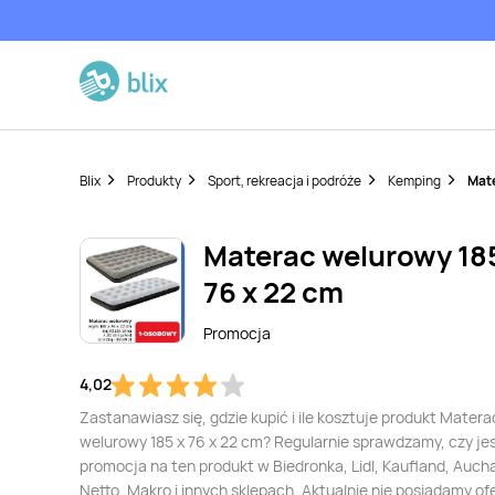
Blix
Produkty
Sport, rekreacja i podróże
Kemping
Mate
Materac welurowy 18
76 x 22 cm
Promocja
4,02
Zastanawiasz się, gdzie kupić i ile kosztuje produkt Matera
welurowy 185 x 76 x 22 cm? Regularnie sprawdzamy, czy je
promocja na ten produkt w Biedronka, Lidl, Kaufland, Auch
Netto, Makro i innych sklepach. Aktualnie nie posiadamy of