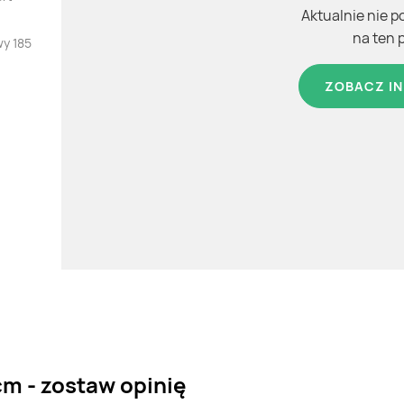
Aktualnie nie p
na ten 
wy 185
ZOBACZ IN
cm - zostaw opinię