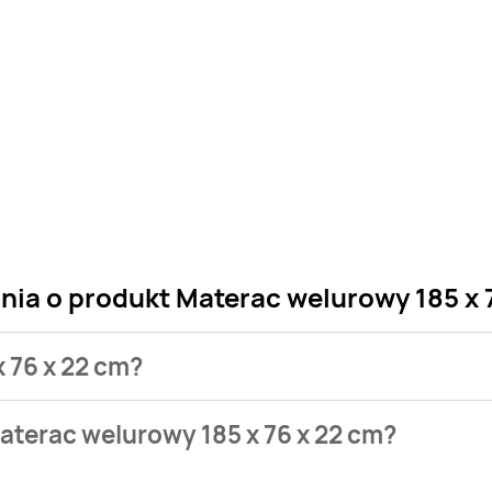
nia o produkt Materac welurowy 185 x 
x 76 x 22 cm?
 sklepu. Niestety nie posiadamy danych o aktualnych promocj
aterac welurowy 185 x 76 x 22 cm?
stępuje w bazie naszych gazetek promocyjnych. Nie martw się!