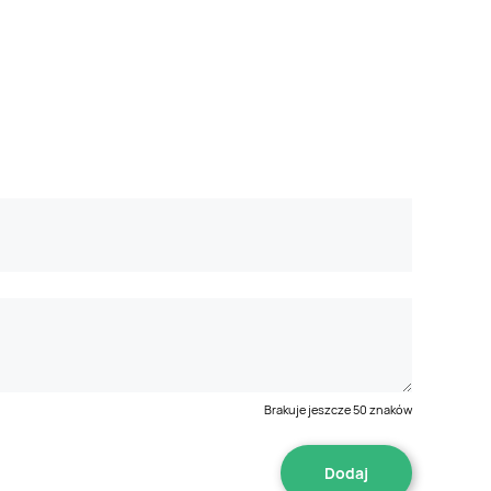
Brakuje jeszcze
50
znaków