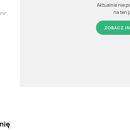
Aktualnie nie p
na ten 
jny!
ZOBACZ IN
nię