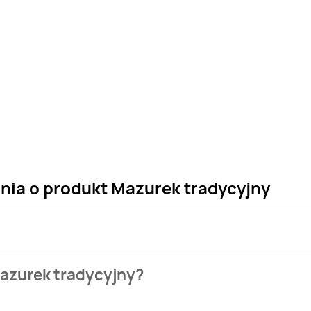
ania o produkt Mazurek tradycyjny
 sklepu. Niestety nie posiadamy danych o aktualnych promocj
Mazurek tradycyjny?
 naszych gazetek promocyjnych. Nie martw się! Gdy tylko poja