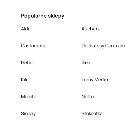
umieścimy ją na naszej stronie
Popularne sklepy
Aldi
Auchan
Castorama
Delikatesy Centrum
Hebe
Ikea
Kik
Leroy Merlin
Mohito
Netto
Sinsay
Stokrotka