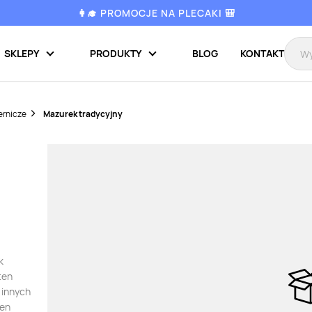
👩‍🎓 PROMOCJE NA PLECAKI 🎒
SKLEPY
PRODUKTY
BLOG
KONTAKT
ernicze
Mazurek tradycyjny
k
ten
 innych
ten