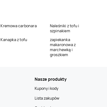
Kremowa carbonara
Naleśniki z tofu i
szpinakiem
Kanapka z tofu
zapiekanka
makaronowa z
marchewką i
groszkiem
Nasze produkty
Kupony i kody
Lista zakupów