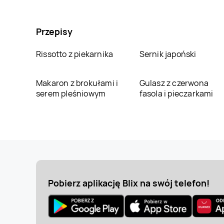
Przepisy
Rissotto z piekarnika
Sernik japoński
Makaron z brokułami i
Gulasz z czerwona
serem pleśniowym
fasola i pieczarkami
Pobierz aplikację Blix na swój telefon!