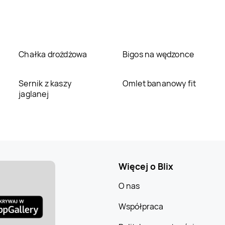
Chałka drożdżowa
Bigos na wędzonce
Sernik z kaszy
Omlet bananowy fit
jaglanej
Więcej o Blix
O nas
Współpraca