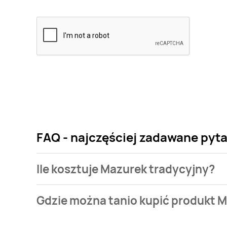
FAQ - najczęściej zadawane pyt
Ile kosztuje Mazurek tradycyjny?
Cena produktu różni się w zależności od wybranego
Gdzie można tanio kupić produkt 
tradycyjny kosztuje od 9,99 zł.
Mazurek tradycyjny aktualnie nie występuje w bazie