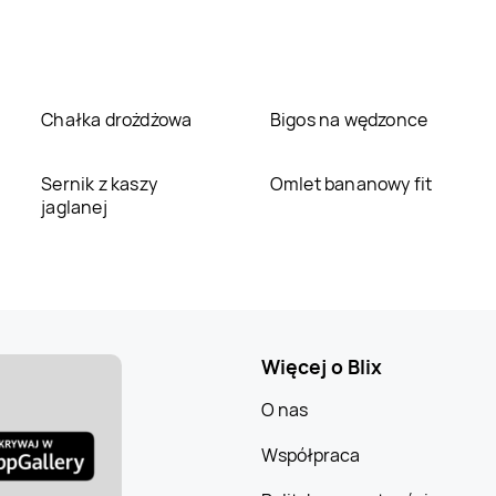
Chałka drożdżowa
Bigos na wędzonce
Sernik z kaszy
Omlet bananowy fit
jaglanej
Więcej o Blix
O nas
Współpraca