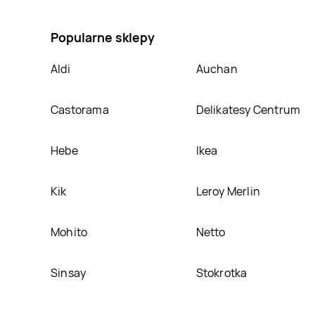
Danie express, umieścimy ją na naszej stronie
Popularne sklepy
Aldi
Auchan
Castorama
Delikatesy Centrum
Hebe
Ikea
Kik
Leroy Merlin
Mohito
Netto
Sinsay
Stokrotka