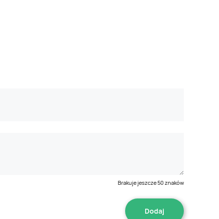
Brakuje jeszcze
50
znaków