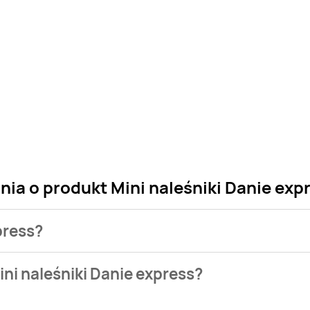
nia o produkt Mini naleśniki Danie exp
press?
 sklepu. Niestety nie posiadamy danych o aktualnych promocja
ni naleśniki Danie express?
e w bazie naszych gazetek promocyjnych. Nie martw się! Gdy t