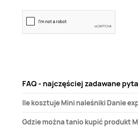
FAQ - najczęściej zadawane pyta
Ile kosztuje Mini naleśniki Danie ex
Cena produktu różni się w zależności od wybranego
Gdzie można tanio kupić produkt Mi
Danie express kosztuje od 4,99 zł do 7,99 zł.
Mini naleśniki Danie express aktualnie nie występuj