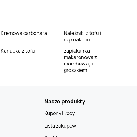
Kremowa carbonara
Naleśniki z tofu i
szpinakiem
Kanapka z tofu
zapiekanka
makaronowa z
marchewką i
groszkiem
Nasze produkty
Kupony i kody
Lista zakupów