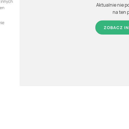
 innych
Aktualnie nie p
ten
na ten 
nie
ZOBACZ IN