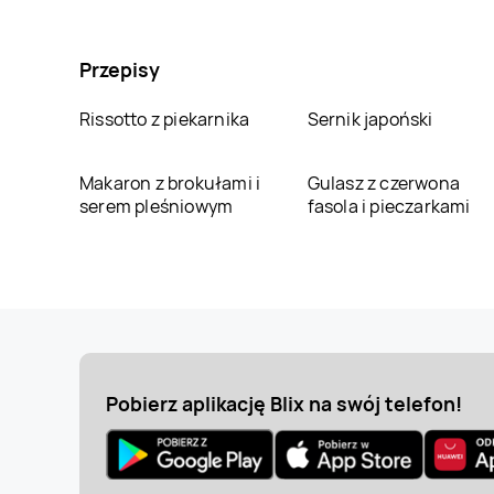
Przepisy
Rissotto z piekarnika
Sernik japoński
Makaron z brokułami i
Gulasz z czerwona
serem pleśniowym
fasola i pieczarkami
Pobierz aplikację Blix na swój telefon!