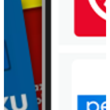
Jysk
Kaufland
Kik
Leroy Merlin
Lewiatan
Lidl
Media Expert
Mila
Mohito
Netto
Pepco
Polomarket
PSB Mrówka
Rossmann
Sinsay
Stokrotka