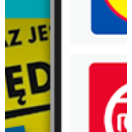
Biedronka
Bricoman
Bricomarche
Carrefour
Castorama
Delikatesy Centrum
Dino
Drogerie Natura
E.Leclerc
Empik
Hebe
Ikea
Intermarche
Jula