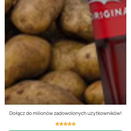
Polityka cookies
Regulamin
OWR
Kontakt
Nasze produkty
Kupony i kody
Lista zakupów
Cashback
Blix Ukraine
Dołącz do milionów zadowolonych użytkowników!
Niedziele handlowe