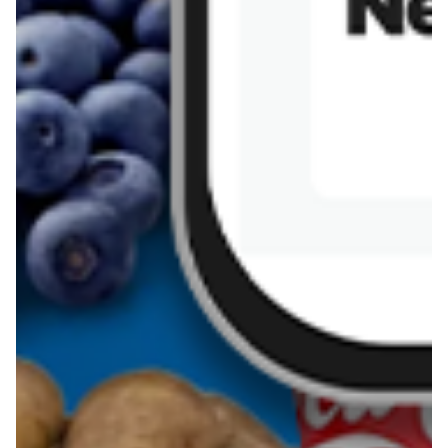
Sernik z kaszy jaglanej
Omlet bananowy fit
Kanapka z tofu
zapiekanka
makaronowa z
marchewką i groszkiem
Pobierz aplikację Blix na swój telefon!
Więcej o Blix
O nas
Współpraca
Polityka prywatności