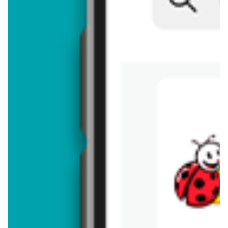
Brakuje jeszcze
50
znaków
Dodając opinię, akceptujesz
regulamin dodawania opinii
. Nie jesteś
anonimowy - Twoje IP jest przez nas zapisywane.