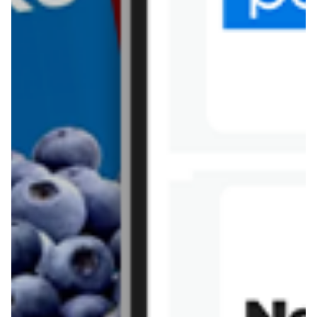
Tesco
Textil Market
Topaz
Żabka
Przepisy
Rissotto z piekarnika
Sernik japoński
Chałka drożdżowa
Bigos na wędzonce
Kremowa carbonara
Naleśniki z tofu i
szpinakiem
Makaron z brokułami i
Gulasz z czerwona
serem pleśniowym
fasola i pieczarkami