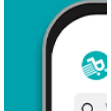
4,53
Zastanawiasz się, gdzie kupić i ile kosztuje produkt Mój bóg
moja wiara? Regularnie sprawdzamy, czy jest promocja na ten
produkt w Biedronka, Lidl, Kaufland, Auchan, Netto, Makro i
innych sklepach. Aktualnie nie posiadamy ofert promocyjnych
na ten produkt.
Przeglądaj podobne oferty promocyjne do Mój bóg moja wiara!
Mój bóg moja wiara - zostaw opinię
Oceny (14), Opinie (0)
Zostaw pierwszy komentarz