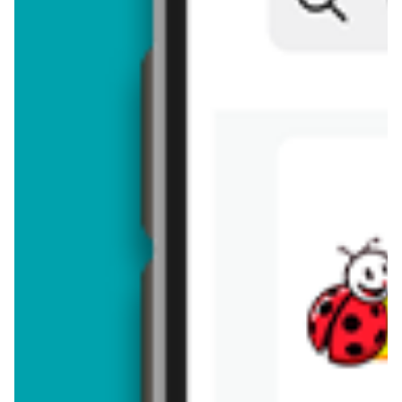
Brakuje jeszcze
50
znaków
Dodając opinię, akceptujesz
regulamin dodawania opinii
. Nie jesteś
anonimowy - Twoje IP jest przez nas zapisywane.