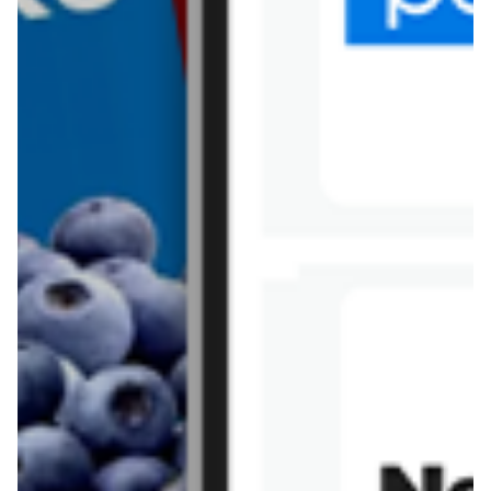
Tesco
Textil Market
Topaz
Żabka
Przepisy
Rissotto z piekarnika
Sernik japoński
Chałka drożdżowa
Bigos na wędzonce
Kremowa carbonara
Naleśniki z tofu i
szpinakiem
Makaron z brokułami i
Gulasz z czerwona
serem pleśniowym
fasola i pieczarkami