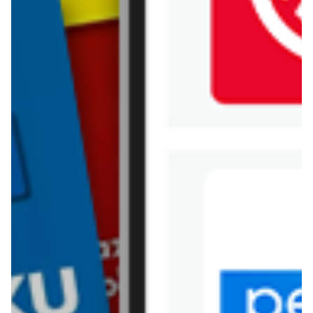
Jysk
Kaufland
Kik
Leroy Merlin
Lewiatan
Lidl
Media Expert
Mila
Mohito
Netto
Pepco
Polomarket
PSB Mrówka
Rossmann
Sinsay
Stokrotka