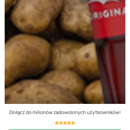
Polityka cookies
Regulamin
OWR
Kontakt
Nasze produkty
Kupony i kody
Lista zakupów
Cashback
Blix Ukraine
Dołącz do milionów zadowolonych użytkowników!
Niedziele handlowe