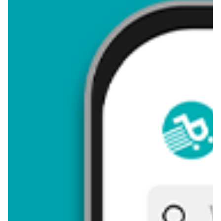
4,04
Zastanawiasz się, gdzie kupić i ile kosztuje produkt Mówiące
jajko? Regularnie sprawdzamy, czy jest promocja na ten
produkt w Biedronka, Lidl, Kaufland, Auchan, Netto, Makro i
innych sklepach. Aktualnie nie posiadamy ofert promocyjnych
na ten produkt.
Przeglądaj podobne oferty promocyjne do Mówiące jajko!
Mówiące jajko - zostaw opinię
Oceny (12), Opinie (0)
Zostaw pierwszy komentarz