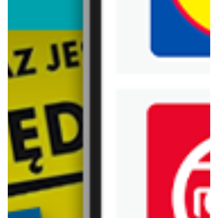
Biedronka
Bricoman
Bricomarche
Carrefour
Castorama
Delikatesy Centrum
Dino
Drogerie Natura
E.Leclerc
Empik
Hebe
Ikea
Intermarche
Jula