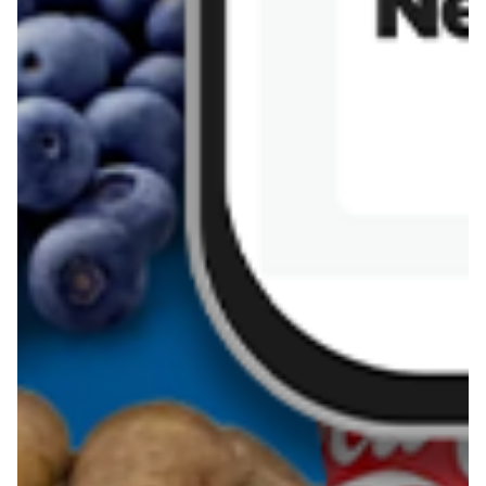
Sernik z kaszy jaglanej
Omlet bananowy fit
Kanapka z tofu
zapiekanka
makaronowa z
marchewką i groszkiem
Pobierz aplikację Blix na swój telefon!
Więcej o Blix
O nas
Współpraca
Polityka prywatności