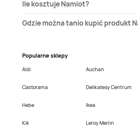
Ile kosztuje Namiot?
Cena produktu różni się w zależności od wybranego s
Gdzie można tanio kupić produkt 
Carrefour
. Namiot kosztuje aktualnie .
Zobacz ofer
Nie wiesz gdzie kupić produkt Namiot w promocji? A
w innych sklepach, jednak aktulanie nie posiadamy 
Popularne sklepy
Aldi
Auchan
Castorama
Delikatesy Centrum
Hebe
Ikea
Kik
Leroy Merlin