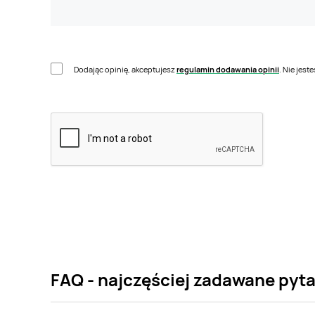
Dodając opinię, akceptujesz
regulamin dodawania opinii
. Nie jes
FAQ - najczęściej zadawane pyt