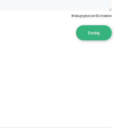
Brakuje jeszcze
50
znaków