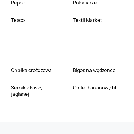
Pepco
Polomarket
Tesco
Textil Market
Chałka drożdżowa
Bigos na wędzonce
Sernik z kaszy
Omlet bananowy fit
jaglanej