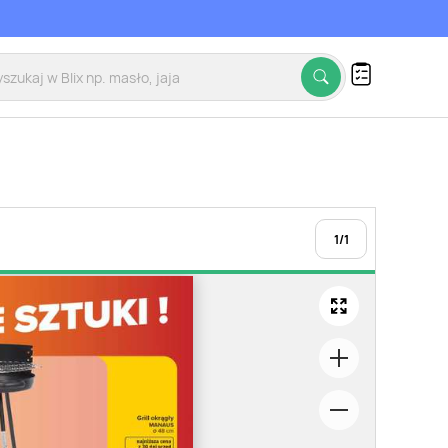
1
/
1