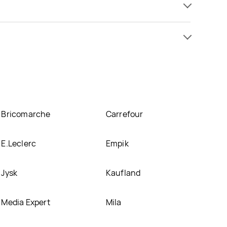
 oferta, jaką mamy w naszej bazie jest z sieci
klepach
Carrefour
. Oprócz tego produkt można kupić
Bricomarche
Carrefour
E.Leclerc
Empik
Jysk
Kaufland
Media Expert
Mila