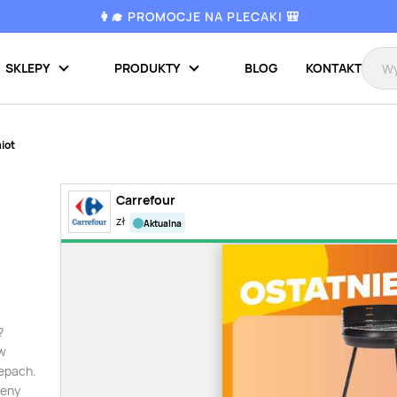
👩‍🎓 PROMOCJE NA PLECAKI 🎒
SKLEPY
PRODUKTY
BLOG
KONTAKT
iot
Carrefour
zł
aktualna
?
 w
lepach.
Ceny