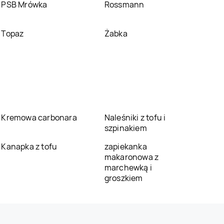
PSB Mrówka
Rossmann
Topaz
Żabka
Kremowa carbonara
Naleśniki z tofu i
szpinakiem
Kanapka z tofu
zapiekanka
makaronowa z
marchewką i
groszkiem