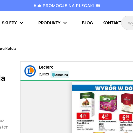
👩‍🎓 PROMOCJE NA PLECAKI 🎒
SKLEPY
PRODUKTY
BLOG
KONTAKT
kru Kofola
Leclerc
2,99
zł
aktualna
la
bez
a ten