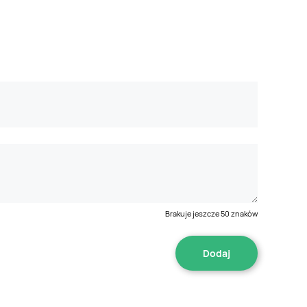
Brakuje jeszcze
50
znaków