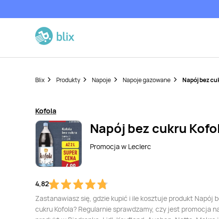
Blix
Produkty
Napoje
Napoje gazowane
Napój bez cu
Kofola
Napój bez cukru Kofo
Promocja w
Leclerc
4,82
Zastanawiasz się, gdzie kupić i ile kosztuje produkt Napój 
cukru Kofola? Regularnie sprawdzamy, czy jest promocja n