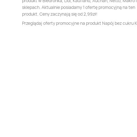
produkt w Biedronka, Lidl, Kaufland, Auchan, Netto, Makro i
sklepach. Aktualnie posiadamy 1 ofertę promocyjną na ten
produkt. Ceny zaczynają się od 2,99zł!
Przeglądaj oferty promocyjne na produkt Napój bez cukru K