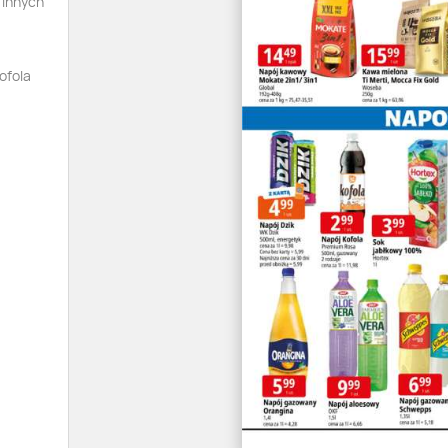
 innych
ofola