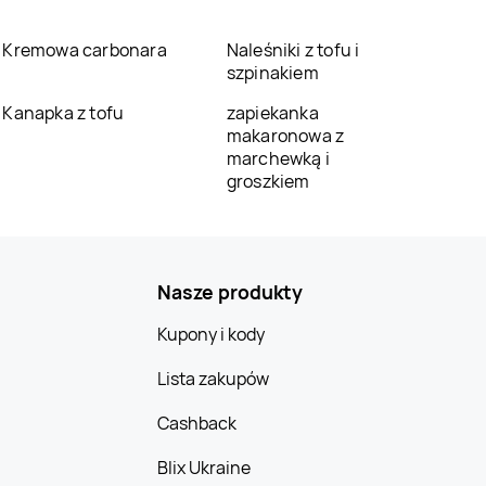
Kremowa carbonara
Naleśniki z tofu i
szpinakiem
Kanapka z tofu
zapiekanka
makaronowa z
marchewką i
groszkiem
Nasze produkty
Kupony i kody
Lista zakupów
Cashback
Blix Ukraine