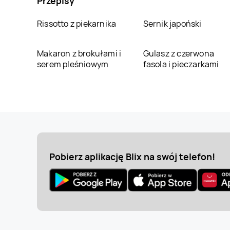
Przepisy
Rissotto z piekarnika
Sernik japoński
Makaron z brokułami i
Gulasz z czerwona
serem pleśniowym
fasola i pieczarkami
Pobierz aplikację Blix na swój telefon!