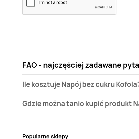
FAQ - najczęściej zadawane pyta
Ile kosztuje Napój bez cukru Kofola
Cena produktu różni się w zależności od wybranego 
Gdzie można tanio kupić produkt N
naszej bazie jest z sieci
Leclerc
. Napój bez cukru Ko
Nie wiesz gdzie kupić produkt Napój bez cukru Kofol
Oprócz tego produkt można kupić w innych sklepach
Popularne sklepy