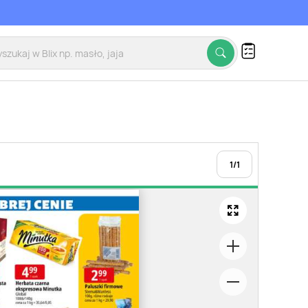
1
/
1