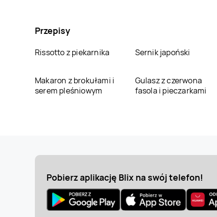
Przepisy
Rissotto z piekarnika
Sernik japoński
Makaron z brokułami i
Gulasz z czerwona
serem pleśniowym
fasola i pieczarkami
Pobierz aplikację Blix na swój telefon!