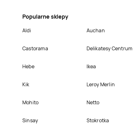
mandarinata, umieścimy ją na naszej stronie
Popularne sklepy
Aldi
Auchan
Castorama
Delikatesy Centrum
Hebe
Ikea
Kik
Leroy Merlin
Mohito
Netto
Sinsay
Stokrotka