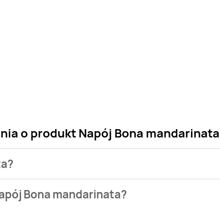
ania o produkt Napój Bona mandarinata
ta?
 sklepu. Niestety nie posiadamy danych o aktualnych promocj
Napój Bona mandarinata?
bazie naszych gazetek promocyjnych. Nie martw się! Gdy tylk