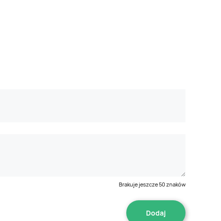
Brakuje jeszcze
50
znaków