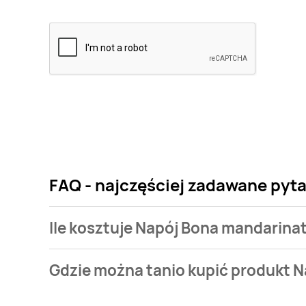
FAQ - najczęściej zadawane pyt
Ile kosztuje Napój Bona mandarina
Cena produktu różni się w zależności od wybranego
Gdzie można tanio kupić produkt 
mandarinata kosztuje od 6,99 zł.
Napój Bona mandarinata aktualnie nie występuje w 