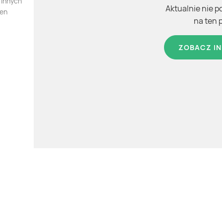
 innych
Aktualnie nie p
ten
na ten 
ZOBACZ IN