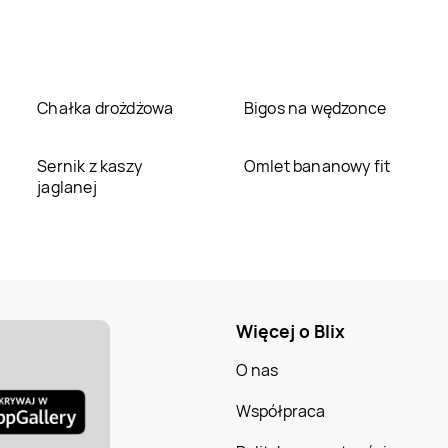
Chałka drożdżowa
Bigos na wędzonce
Sernik z kaszy
Omlet bananowy fit
jaglanej
Więcej o Blix
O nas
Współpraca