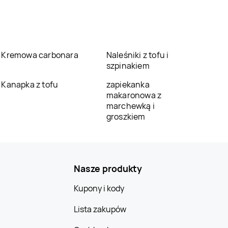
Kremowa carbonara
Naleśniki z tofu i
szpinakiem
Kanapka z tofu
zapiekanka
makaronowa z
marchewką i
groszkiem
Nasze produkty
Kupony i kody
Lista zakupów