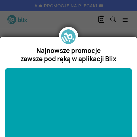
👩‍🎓 PROMOCJE NA PLECAKI 🎒
N
asiona soi edamame Vitasia
Produkty
Artykuły spożywcze
Warzywa
Najnowsze promocje
Vitasia
zawsze pod ręką w aplikacji Blix
Nasiona soi edamame Vitasia
"/>
Promocja
Aktualnie nie posiadamy oferty
na ten produkt.