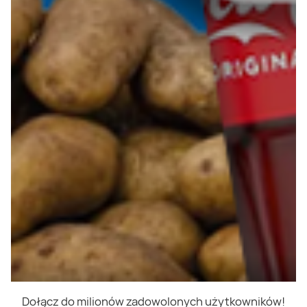
Współpraca
Polityka prywatności
Polityka cookies
Regulamin
OWR
Kontakt
Nasze produkty
Kupony i kody
Lista zakupów
Cashback
Blix Ukraine
Dołącz do milionów zadowolonych użytkowników!