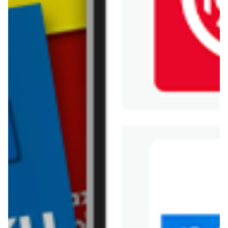
Intermarche
Jula
Jysk
Kaufland
Kik
Leroy Merlin
Lewiatan
Lidl
Media Expert
Mila
Mohito
Netto
Pepco
Polomarket
PSB Mrówka
Rossmann