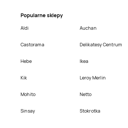
Nawóz do warzyw ziół i owoców Biohumus, umieścimy
Popularne sklepy
Aldi
Auchan
Castorama
Delikatesy Centrum
Hebe
Ikea
Kik
Leroy Merlin
Mohito
Netto
Sinsay
Stokrotka