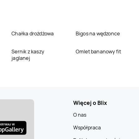
Chałka drożdżowa
Bigos na wędzonce
Sernik z kaszy
Omlet bananowy fit
jaglanej
Więcej o Blix
O nas
Współpraca