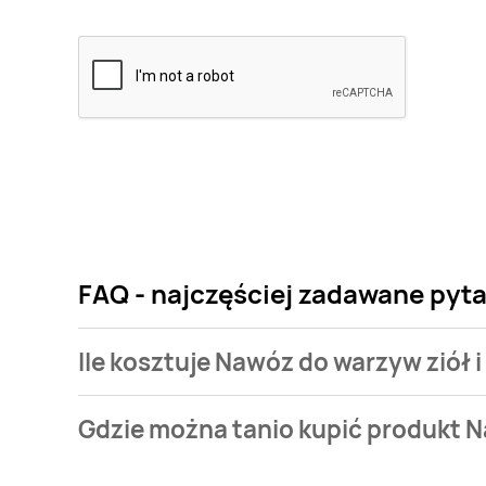
FAQ - najczęściej zadawane pyt
Ile kosztuje Nawóz do warzyw ziół
Cena produktu różni się w zależności od wybranego
Gdzie można tanio kupić produkt 
warzyw ziół i owoców Biohumus kosztuje od 6,99 zł d
Nawóz do warzyw ziół i owoców Biohumus aktualnie 