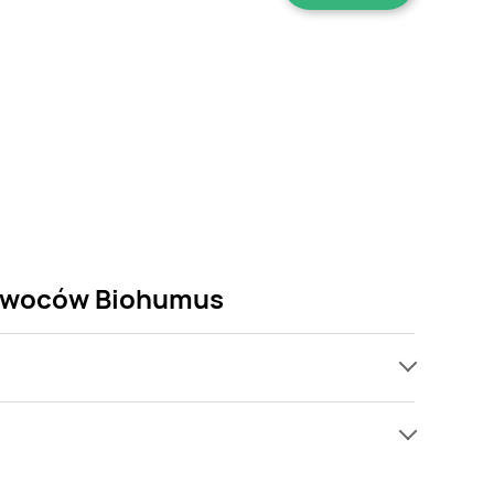
i owoców Biohumus
ach, jednak wśród archiwalnych ofert Nawóz do
tw się! Gdy tylko pojawi się ciekawa promocja na