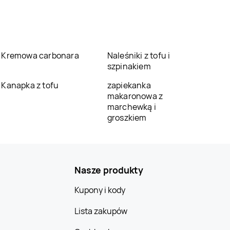
Kremowa carbonara
Naleśniki z tofu i
szpinakiem
Kanapka z tofu
zapiekanka
makaronowa z
marchewką i
groszkiem
Nasze produkty
Kupony i kody
Lista zakupów