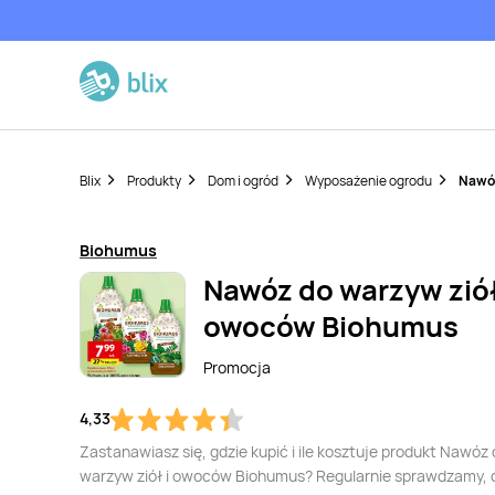
Blix
Produkty
Dom i ogród
Wyposażenie ogrodu
Nawóz
Biohumus
Nawóz do warzyw ziół
owoców Biohumus
Promocja
4,33
Zastanawiasz się, gdzie kupić i ile kosztuje produkt Nawóz
warzyw ziół i owoców Biohumus? Regularnie sprawdzamy, 