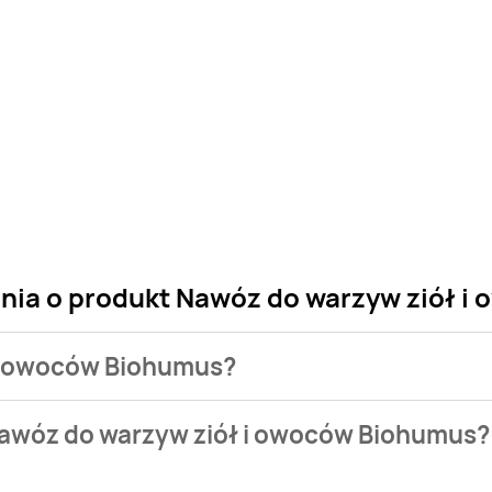
ania o produkt Nawóz do warzyw ziół 
 i owoców Biohumus?
 sklepu. Niestety nie posiadamy danych o aktualnych promocj
Nawóz do warzyw ziół i owoców Biohumus?
o 8,99 zł.
nie występuje w bazie naszych gazetek promocyjnych. Nie mar