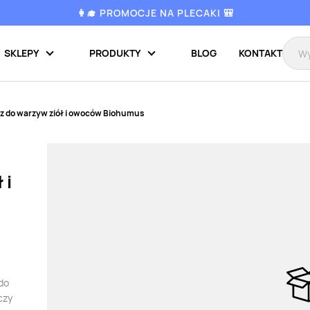
👩‍🎓 PROMOCJE NA PLECAKI 🎒
SKLEPY
PRODUKTY
BLOG
KONTAKT
 do warzyw ziół i owoców Biohumus
 i
 do
czy