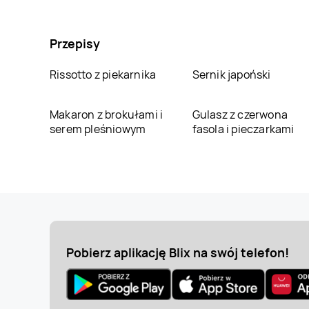
Przepisy
Rissotto z piekarnika
Sernik japoński
Makaron z brokułami i
Gulasz z czerwona
serem pleśniowym
fasola i pieczarkami
Pobierz aplikację Blix na swój telefon!