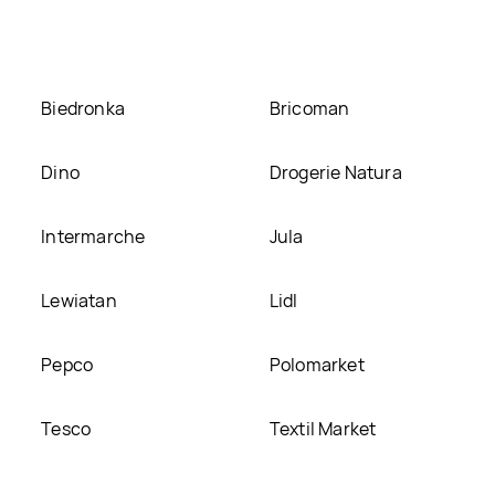
 ją na naszej stronie
Biedronka
Bricoman
Dino
Drogerie Natura
Intermarche
Jula
Lewiatan
Lidl
Pepco
Polomarket
Tesco
Textil Market