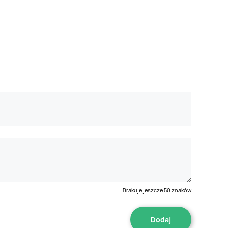
Brakuje jeszcze
50
znaków