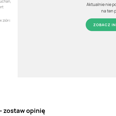
Auchan,
Aktualnie nie p
ert
na ten 
ziół i
ZOBACZ IN
- zostaw opinię