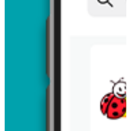
Brakuje jeszcze
50
znaków
Dodając opinię, akceptujesz
regulamin dodawania opinii
. Nie jesteś
anonimowy - Twoje IP jest przez nas zapisywane.