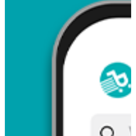
4,91
Zastanawiasz się, gdzie kupić i ile kosztuje produkt Nóżki
wieprzowe? Regularnie sprawdzamy, czy jest promocja na ten
produkt w Biedronka, Lidl, Kaufland, Auchan, Netto, Makro i
innych sklepach. Aktualnie nie posiadamy ofert promocyjnych
na ten produkt.
Przeglądaj podobne oferty promocyjne do Nóżki wieprzowe!
Nóżki wieprzowe - zostaw opinię
Oceny (13), Opinie (0)
Zostaw pierwszy komentarz