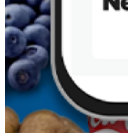
Sernik z kaszy jaglanej
Omlet bananowy fit
Kanapka z tofu
zapiekanka
makaronowa z
marchewką i groszkiem
Pobierz aplikację Blix na swój telefon!
Więcej o Blix
O nas
Współpraca
Polityka prywatności