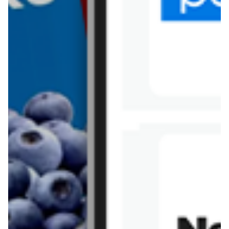
Tesco
Textil Market
Topaz
Żabka
Przepisy
Rissotto z piekarnika
Sernik japoński
Chałka drożdżowa
Bigos na wędzonce
Kremowa carbonara
Naleśniki z tofu i
szpinakiem
Makaron z brokułami i
Gulasz z czerwona
serem pleśniowym
fasola i pieczarkami