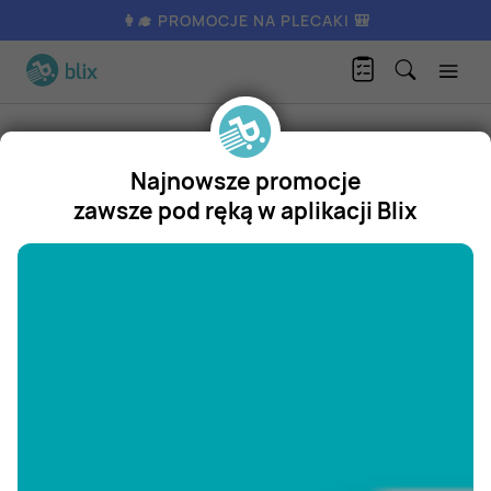
👩‍🎓 PROMOCJE NA PLECAKI 🎒
Produkty
Artykuły spożywcze
Mięso
Nóżki wieprzowe
Najnowsze promocje
Nóżki wieprzowe
zawsze pod ręką w aplikacji Blix
Promocja
"/>
Aktualnie nie posiadamy oferty
na ten produkt.
ZOBACZ INNE OFERTY