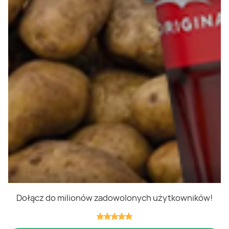
Polityka cookies
Regulamin
OWR
Kontakt
Nasze produkty
Kupony i kody
Lista zakupów
Cashback
Blix Ukraine
Dołącz do milionów zadowolonych użytkowników!
Niedziele handlowe