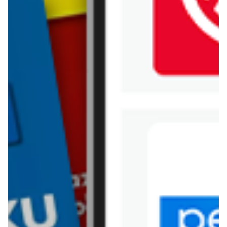
Jysk
Kaufland
Kik
Leroy Merlin
Lewiatan
Lidl
Media Expert
Mila
Mohito
Netto
Pepco
Polomarket
PSB Mrówka
Rossmann
Sinsay
Stokrotka