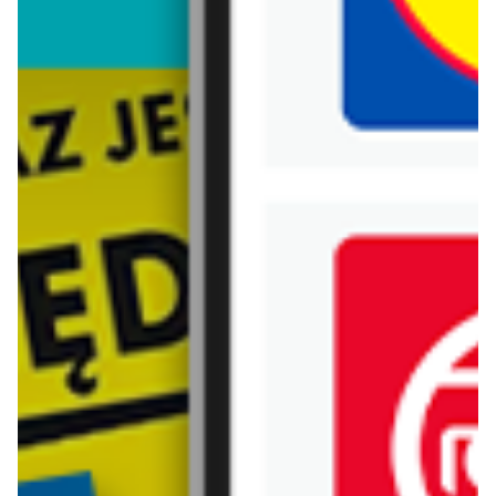
Biedronka
Bricoman
Bricomarche
Carrefour
Castorama
Delikatesy Centrum
Dino
Drogerie Natura
E.Leclerc
Empik
Hebe
Ikea
Intermarche
Jula