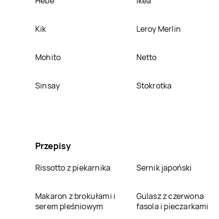
Hebe
Ikea
Kik
Leroy Merlin
Mohito
Netto
Sinsay
Stokrotka
Przepisy
Rissotto z piekarnika
Sernik japoński
Makaron z brokułami i
Gulasz z czerwona
serem pleśniowym
fasola i pieczarkami