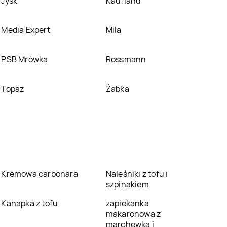
Jysk
Kaufland
Media Expert
Mila
PSB Mrówka
Rossmann
Topaz
Żabka
Kremowa carbonara
Naleśniki z tofu i
szpinakiem
Kanapka z tofu
zapiekanka
makaronowa z
marchewką i