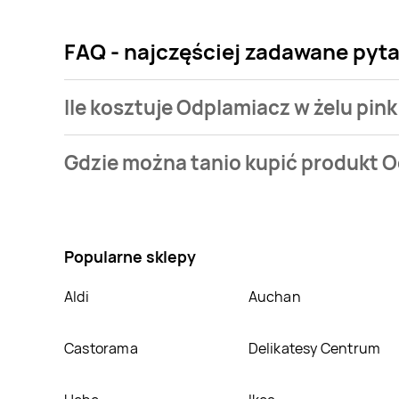
FAQ - najczęściej zadawane pyta
Ile kosztuje Odplamiacz w żelu pink
Cena produktu różni się w zależności od wybranego s
Gdzie można tanio kupić produkt Od
Najtańsza oferta, jaką mamy w naszej bazie jest z si
Nie wiesz gdzie kupić produkt Odplamiacz w żelu pin
atrakcyjnej cenie w sklepach
Groszek
,
Intermarch
posiadamy informacji o promocjach w nich.
Popularne sklepy
Aldi
Auchan
Castorama
Delikatesy Centrum