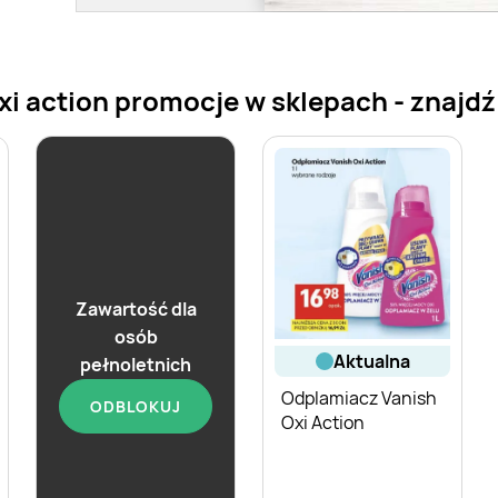
i action promocje w sklepach - znajdź 
Zawartość dla
osób
aktualna
pełnoletnich
Odplamiacz Vanish
aktualna
ODBLOKUJ
Oxi Action
Odplamiacz Vanish
Oxi Action