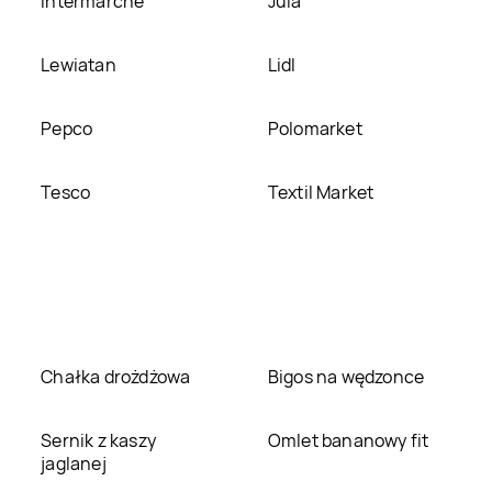
Intermarche
Jula
Lewiatan
Lidl
Pepco
Polomarket
Tesco
Textil Market
Chałka drożdżowa
Bigos na wędzonce
Sernik z kaszy
Omlet bananowy fit
jaglanej