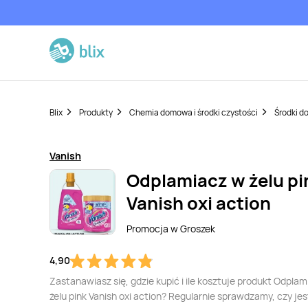
Blix
Produkty
Chemia domowa i środki czystości
Środki do
Vanish
Odplamiacz w żelu pi
Vanish oxi action
Promocja w
Groszek
4,90
Zastanawiasz się, gdzie kupić i ile kosztuje produkt Odpla
żelu pink Vanish oxi action? Regularnie sprawdzamy, czy jes