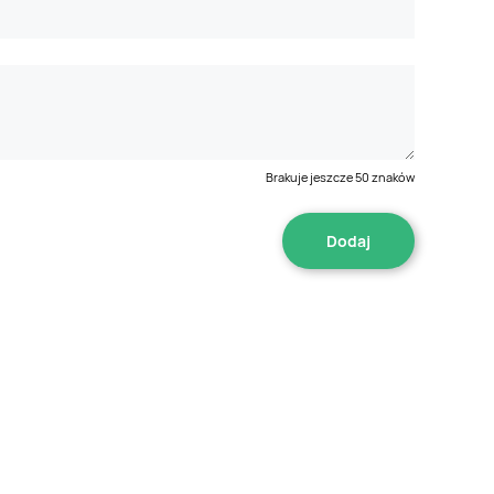
Brakuje jeszcze
50
znaków