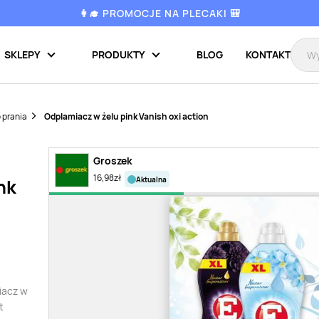
👩‍🎓 PROMOCJE NA PLECAKI 🎒
SKLEPY
PRODUKTY
BLOG
KONTAKT
 prania
Odplamiacz w żelu pink Vanish oxi action
Groszek
16,98
zł
aktualna
nk
miacz w
t