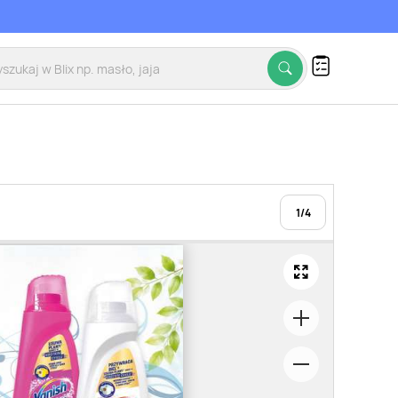
1
/
4