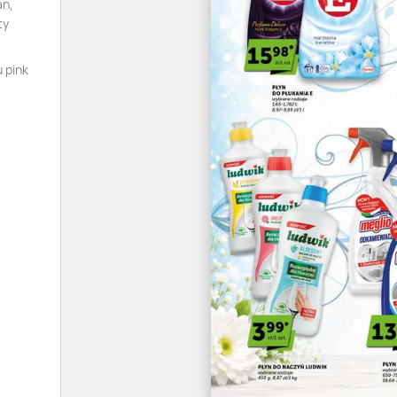
an,
ty
 pink