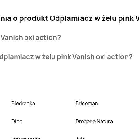
nia o produkt Odplamiacz w żelu pink V
 Vanish oxi action?
klepu. Produkt Odplamiacz w żelu pink Vanish oxi action możes
plamiacz w żelu pink Vanish oxi action?
eci
Groszek
. Odplamiacz w żelu pink Vanish oxi action kosztuje
k Vanish oxi action w promocji? Aktualnie produkt Odplamiacz 
e
,
Selgros
,
Delikatesy Centrum
. Oprócz tego produkt można k
Biedronka
Bricoman
Dino
Drogerie Natura