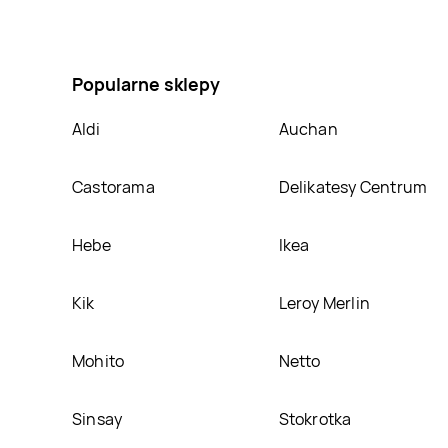
Odżywka do włosów extraits de jojoba et keratine B
się ciekawa promocja na Odżywka do włosów extraits
Popularne sklepy
Aldi
Auchan
Castorama
Delikatesy Centrum
Hebe
Ikea
Kik
Leroy Merlin
Mohito
Netto
Sinsay
Stokrotka