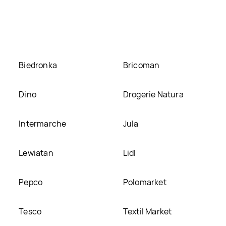
YPHASSE FAMILY aktualnie nie występuje w bazie naszych gaze
 de jojoba et keratine BYPHASSE FAMILY, umieścimy ją na nas
Biedronka
Bricoman
Dino
Drogerie Natura
Intermarche
Jula
Lewiatan
Lidl
Pepco
Polomarket
Tesco
Textil Market