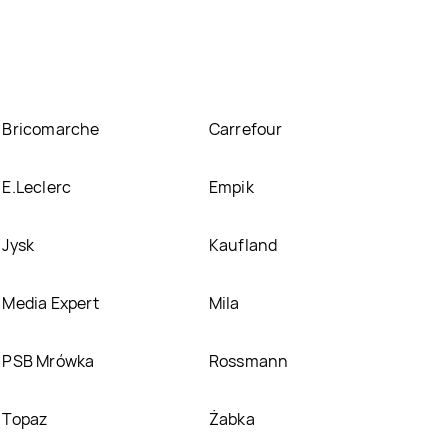
tek promocyjnych. Nie martw się! Gdy tylko pojawi
zej stronie
Bricomarche
Carrefour
E.Leclerc
Empik
Jysk
Kaufland
Media Expert
Mila
PSB Mrówka
Rossmann
Topaz
Żabka