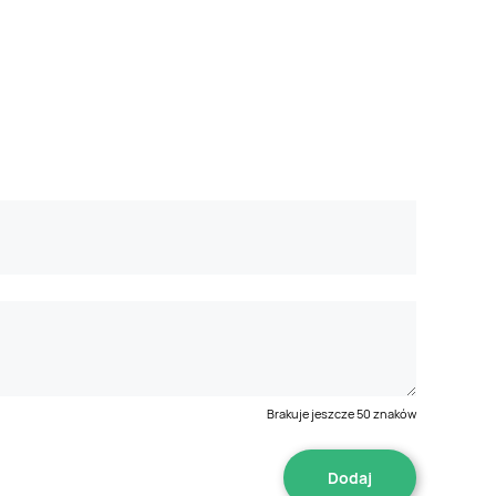
Brakuje jeszcze
50
znaków