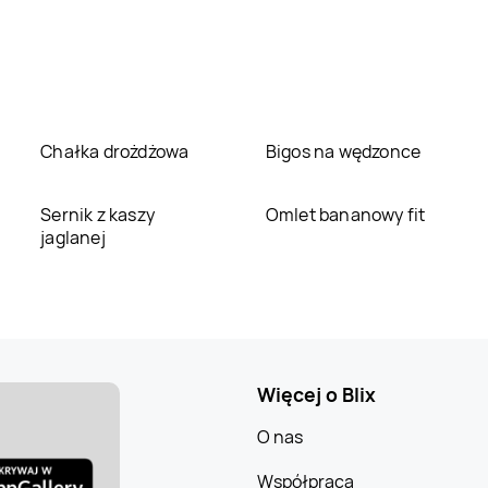
Chałka drożdżowa
Bigos na wędzonce
Sernik z kaszy
Omlet bananowy fit
jaglanej
Więcej o Blix
O nas
Współpraca