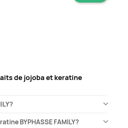
its de jojoba et keratine
MILY?
jach, jednak wśród archiwalnych ofert Odżywka do
keratine BYPHASSE FAMILY?