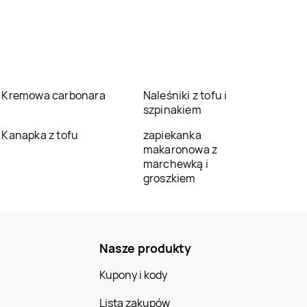
Kremowa carbonara
Naleśniki z tofu i
szpinakiem
Kanapka z tofu
zapiekanka
makaronowa z
marchewką i
groszkiem
Nasze produkty
Kupony i kody
Lista zakupów