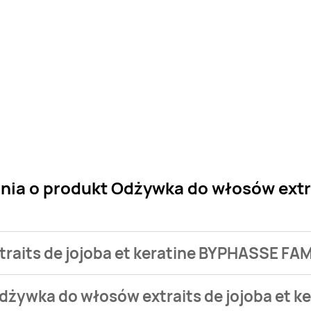
nia o produkt Odżywka do włosów extra
traits de jojoba et keratine BYPHASSE FA
 sklepu. Niestety nie posiadamy danych o aktualnych promoc
dżywka do włosów extraits de jojoba et 
LY kosztuje od 20,99 zł.