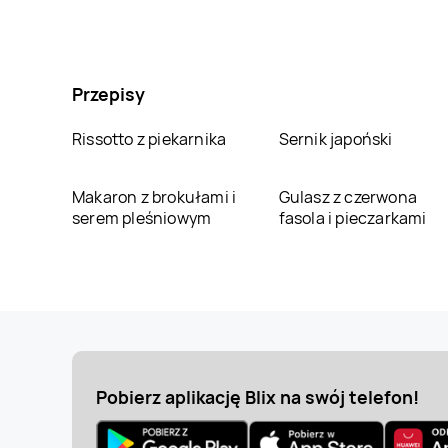
Przepisy
Rissotto z piekarnika
Sernik japoński
Makaron z brokułami i
Gulasz z czerwona
serem pleśniowym
fasola i pieczarkami
Pobierz aplikację Blix na swój telefon!