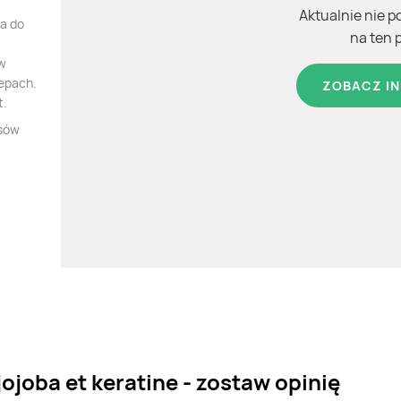
Aktualnie nie p
ka do
na ten 
 w
lepach.
ZOBACZ IN
t.
osów
ojoba et keratine - zostaw opinię