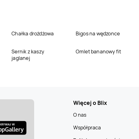
Chałka drożdżowa
Bigos na wędzonce
Sernik z kaszy
Omlet bananowy fit
jaglanej
Więcej o Blix
O nas
Współpraca