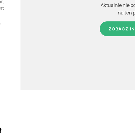
an,
Aktualnie nie p
ert
na ten 
e
ZOBACZ IN
ę