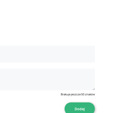
Brakuje jeszcze
50
znaków