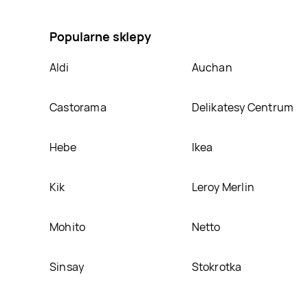
mocujące WORKZONE, umieścimy ją na naszej stro
Popularne sklepy
Aldi
Auchan
Castorama
Delikatesy Centrum
Hebe
Ikea
Kik
Leroy Merlin
Mohito
Netto
Sinsay
Stokrotka