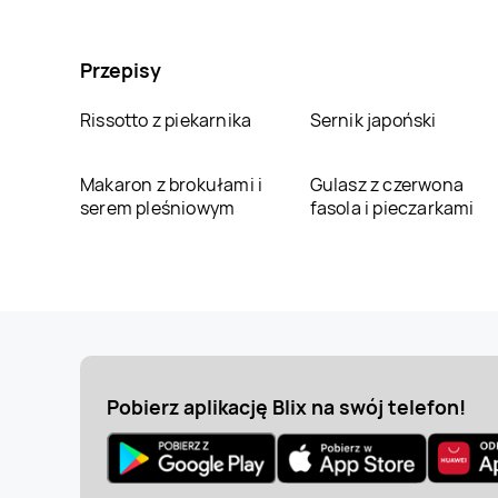
Przepisy
Rissotto z piekarnika
Sernik japoński
Makaron z brokułami i
Gulasz z czerwona
serem pleśniowym
fasola i pieczarkami
Pobierz aplikację Blix na swój telefon!