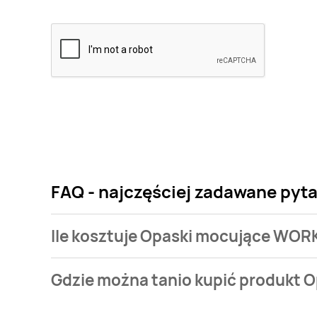
FAQ - najczęściej zadawane py
Ile kosztuje Opaski mocujące WO
Cena produktu różni się w zależności od wybranego
Gdzie można tanio kupić produkt
mocujące WORKZONE kosztuje od 4,99 zł do 5,99 zł
Opaski mocujące WORKZONE aktualnie nie występuje