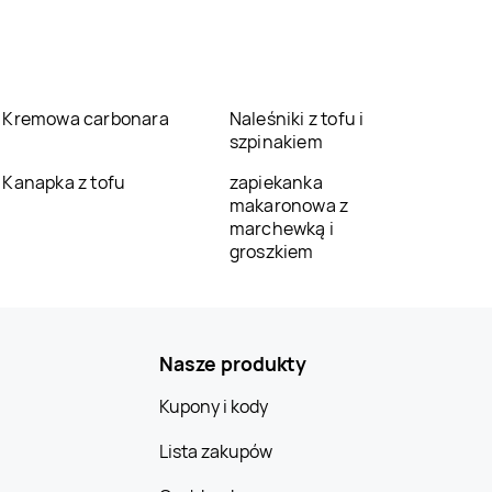
Kremowa carbonara
Naleśniki z tofu i
szpinakiem
Kanapka z tofu
zapiekanka
makaronowa z
marchewką i
groszkiem
Nasze produkty
Kupony i kody
Lista zakupów