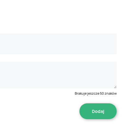
Brakuje jeszcze
50
znaków