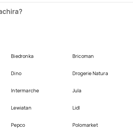
 sklepu. Niestety nie posiadamy danych o aktualnych promocj
achira?
zetek promocyjnych. Nie martw się! Gdy tylko pojawi się ciek
Biedronka
Bricoman
Dino
Drogerie Natura
Intermarche
Jula
Lewiatan
Lidl
Pepco
Polomarket