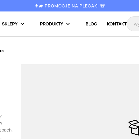
👩‍🎓 PROMOCJE NA PLECAKI 🎒
SKLEPY
PRODUKTY
BLOG
KONTAKT
ra
?
 w
lepach.
t.