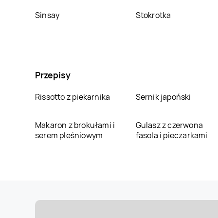
Sinsay
Stokrotka
Przepisy
Rissotto z piekarnika
Sernik japoński
Makaron z brokułami i
Gulasz z czerwona
serem pleśniowym
fasola i pieczarkami