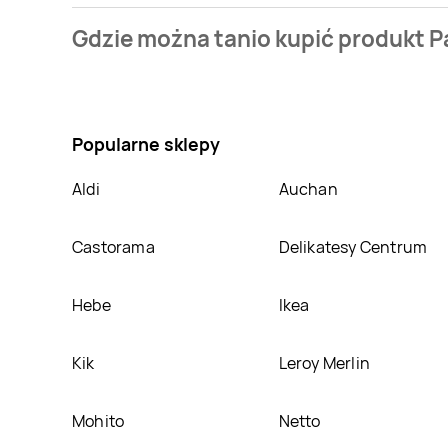
Cena produktu różni się w zależności od wybranego
Gdzie można tanio kupić produkt P
kosztuje od 13,99 zł do 79,99 zł.
Pachira aktualnie nie występuje w bazie naszych ga
stronie
Popularne sklepy
Aldi
Auchan
Castorama
Delikatesy Centrum
Hebe
Ikea
Kik
Leroy Merlin
Mohito
Netto