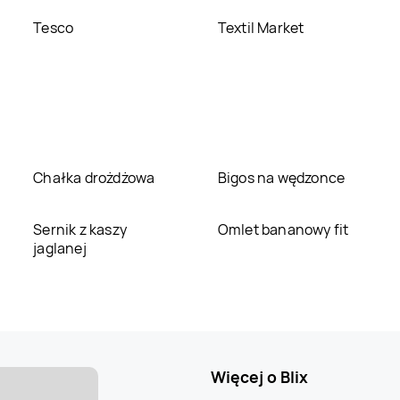
Tesco
Textil Market
Chałka drożdżowa
Bigos na wędzonce
Sernik z kaszy
Omlet bananowy fit
jaglanej
Więcej o Blix