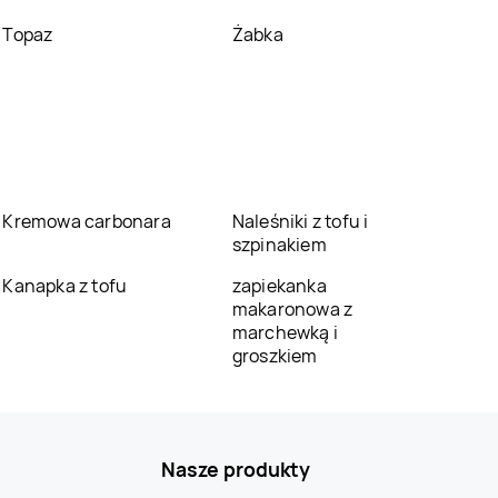
Topaz
Żabka
Kremowa carbonara
Naleśniki z tofu i
szpinakiem
Kanapka z tofu
zapiekanka
makaronowa z
marchewką i
groszkiem
Nasze produkty