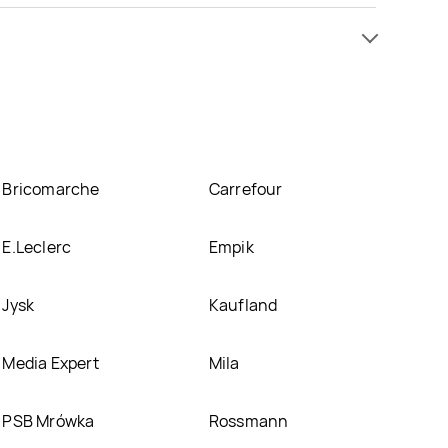
ach, jednak wśród archiwalnych ofert Pachira
awa promocja na Pachira, umieścimy ją na naszej
Bricomarche
Carrefour
E.Leclerc
Empik
Jysk
Kaufland
Media Expert
Mila
PSB Mrówka
Rossmann