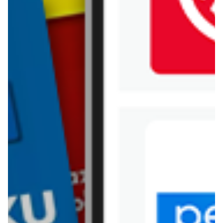
Jysk
Kaufland
Kik
Leroy Merlin
Lewiatan
Lidl
Media Expert
Mila
Mohito
Netto
Pepco
Polomarket
PSB Mrówka
Rossmann
Sinsay
Stokrotka