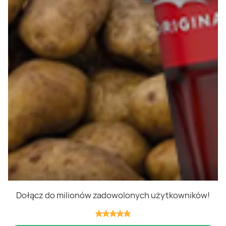
Polityka cookies
Regulamin
OWR
Kontakt
Nasze produkty
Kupony i kody
Lista zakupów
Cashback
Blix Ukraine
Dołącz do milionów zadowolonych użytkowników!
Niedziele handlowe