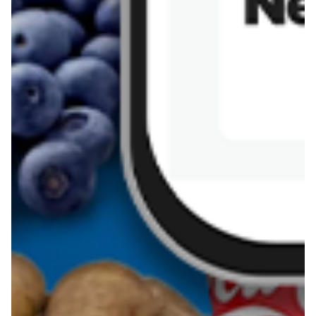
Sernik z kaszy jaglanej
Omlet bananowy fit
Kanapka z tofu
zapiekanka
makaronowa z
marchewką i groszkiem
Pobierz aplikację Blix na swój telefon!
Więcej o Blix
O nas
Współpraca
Polityka prywatności