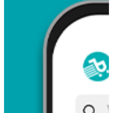
4,07
Zastanawiasz się, gdzie kupić i ile kosztuje produkt Pączek
pistacjowy? Regularnie sprawdzamy, czy jest promocja na ten
produkt w Biedronka, Lidl, Kaufland, Auchan, Netto, Makro i
innych sklepach. Aktualnie nie posiadamy ofert promocyjnych
na ten produkt.
Przeglądaj podobne oferty promocyjne do Pączek pistacjowy!
Pączek pistacjowy - zostaw opinię
Oceny (13), Opinie (0)
Zostaw pierwszy komentarz