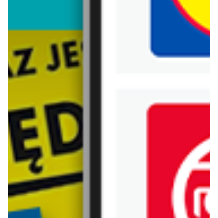
Biedronka
Bricoman
Bricomarche
Carrefour
Castorama
Delikatesy Centrum
Dino
Drogerie Natura
E.Leclerc
Empik
Hebe
Ikea
Intermarche
Jula