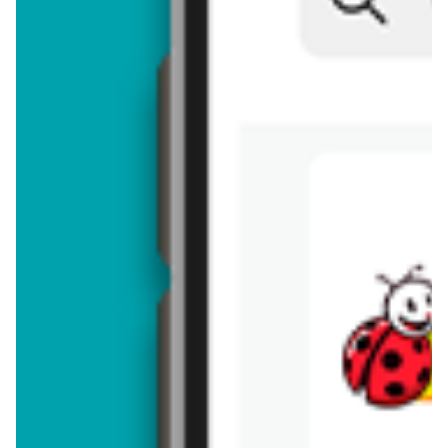
Brakuje jeszcze
50
znaków
Dodając opinię, akceptujesz
regulamin dodawania opinii
. Nie jesteś
anonimowy - Twoje IP jest przez nas zapisywane.