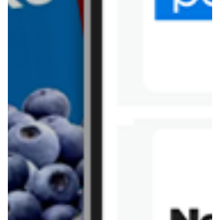
Tesco
Textil Market
Topaz
Żabka
Przepisy
Rissotto z piekarnika
Sernik japoński
Chałka drożdżowa
Bigos na wędzonce
Kremowa carbonara
Naleśniki z tofu i
szpinakiem
Makaron z brokułami i
Gulasz z czerwona
serem pleśniowym
fasola i pieczarkami