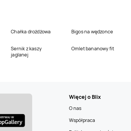
Chałka drożdżowa
Bigos na wędzonce
Sernik z kaszy
Omlet bananowy fit
jaglanej
Więcej o Blix
O nas
Współpraca