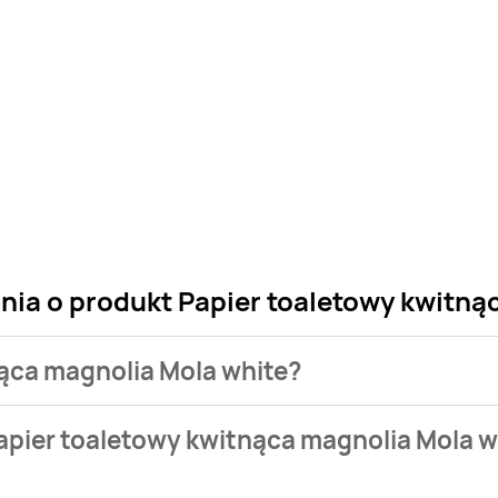
nia o produkt Papier toaletowy kwitną
nąca magnolia Mola white?
 sklepu. Niestety nie posiadamy danych o aktualnych promocj
apier toaletowy kwitnąca magnolia Mola w
6,29 zł do 7,99 zł.
alnie nie występuje w bazie naszych gazetek promocyjnych. N