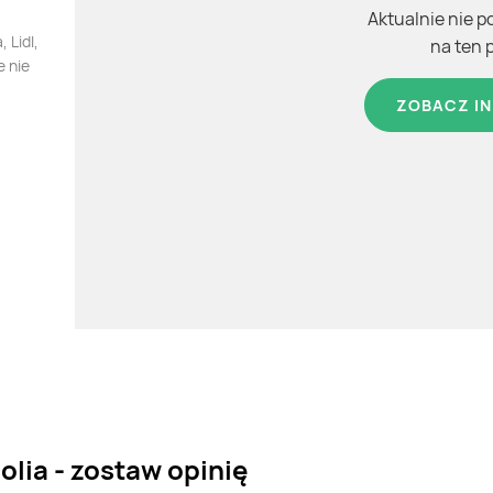
Aktualnie nie p
 Lidl,
na ten 
e nie
ZOBACZ IN
lia - zostaw opinię