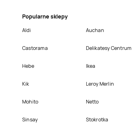
na Papier toaletowy kwitnąca magnolia Mola white, 
Popularne sklepy
Aldi
Auchan
Castorama
Delikatesy Centrum
Hebe
Ikea
Kik
Leroy Merlin
Mohito
Netto
Sinsay
Stokrotka