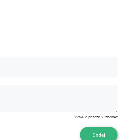
Brakuje jeszcze
50
znaków