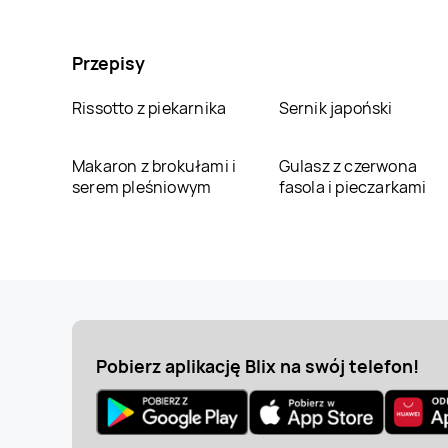
Przepisy
Rissotto z piekarnika
Sernik japoński
Makaron z brokułami i
Gulasz z czerwona
serem pleśniowym
fasola i pieczarkami
Pobierz aplikację Blix na swój telefon!