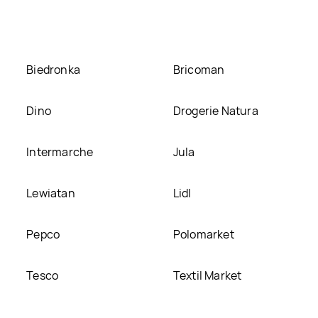
umieścimy ją na naszej stronie
Biedronka
Bricoman
Dino
Drogerie Natura
Intermarche
Jula
Lewiatan
Lidl
Pepco
Polomarket
Tesco
Textil Market