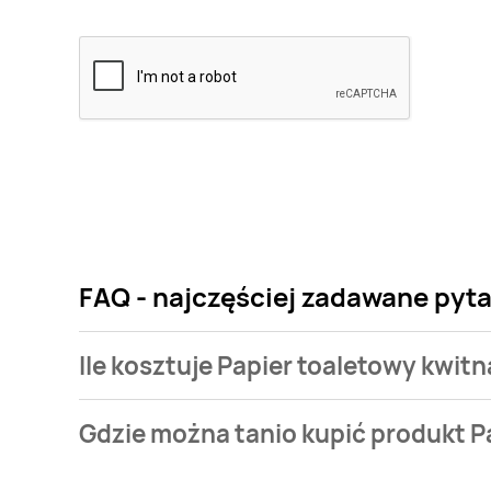
FAQ - najczęściej zadawane pyta
Ile kosztuje Papier toaletowy kwit
Cena produktu różni się w zależności od wybranego
Gdzie można tanio kupić produkt P
toaletowy kwitnąca magnolia Mola white kosztuje od 
Papier toaletowy kwitnąca magnolia Mola white aktu