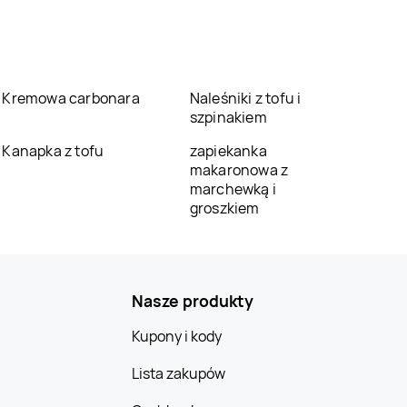
Kremowa carbonara
Naleśniki z tofu i
szpinakiem
Kanapka z tofu
zapiekanka
makaronowa z
marchewką i
groszkiem
Nasze produkty
Kupony i kody
Lista zakupów