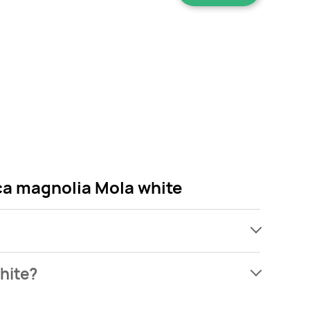
ca magnolia Mola white
ach, jednak wśród archiwalnych ofert Papier
hite?
ie martw się! Gdy tylko pojawi się ciekawa promocja