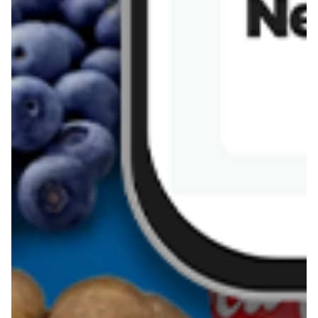
Sernik z kaszy jaglanej
Omlet bananowy fit
Kanapka z tofu
zapiekanka
makaronowa z
marchewką i groszkiem
Pobierz aplikację Blix na swój telefon!
Więcej o Blix
O nas
Współpraca