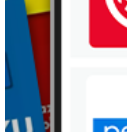
Jysk
Kaufland
Kik
Leroy Merlin
Lewiatan
Lidl
Media Expert
Mila
Mohito
Netto
Pepco
Polomarket
PSB Mrówka
Rossmann
Sinsay
Stokrotka