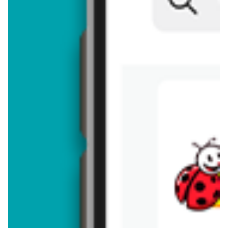
Brakuje jeszcze
50
znaków
Dodając opinię, akceptujesz
regulamin dodawania opinii
. Nie jesteś
anonimowy - Twoje IP jest przez nas zapisywane.