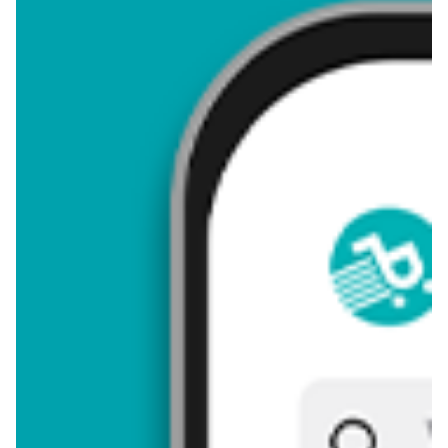
4,39
Zastanawiasz się, gdzie kupić i ile kosztuje produkt Papryka
pomarańczowa? Regularnie sprawdzamy, czy jest promocja na
ten produkt w Biedronka, Lidl, Kaufland, Auchan, Netto, Makro i
innych sklepach. Aktualnie nie posiadamy ofert promocyjnych
na ten produkt.
Przeglądaj podobne oferty promocyjne do Papryka
pomarańczowa!
Papryka pomarańczowa - zostaw opinię
Oceny (8), Opinie (0)
Zostaw pierwszy komentarz