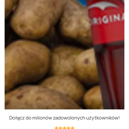
Polityka prywatności
Polityka cookies
Regulamin
OWR
Kontakt
Nasze produkty
Kupony i kody
Lista zakupów
Cashback
Blix Ukraine
Dołącz do milionów zadowolonych użytkowników!
Niedziele handlowe