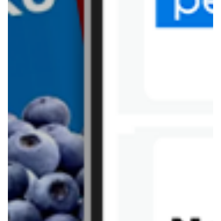
Tesco
Textil Market
Topaz
Żabka
Przepisy
Rissotto z piekarnika
Sernik japoński
Chałka drożdżowa
Bigos na wędzonce
Kremowa carbonara
Naleśniki z tofu i
szpinakiem
Makaron z brokułami i
Gulasz z czerwona
serem pleśniowym
fasola i pieczarkami