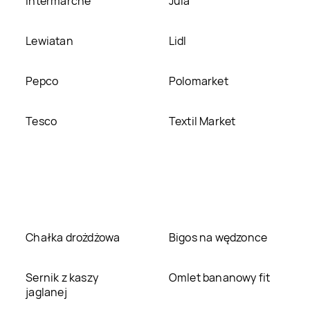
Intermarche
Jula
Lewiatan
Lidl
Pepco
Polomarket
Tesco
Textil Market
Chałka drożdżowa
Bigos na wędzonce
Sernik z kaszy
Omlet bananowy fit
jaglanej