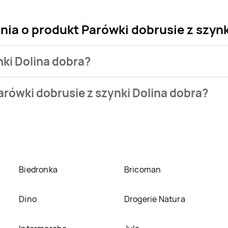
nia o produkt Parówki dobrusie z szynk
nki Dolina dobra?
klepu. Produkt Parówki dobrusie z szynki Dolina dobra możesz 
rówki dobrusie z szynki Dolina dobra?
eci
Biedronka
. Parówki dobrusie z szynki Dolina dobra kosztuje
ynki Dolina dobra w promocji? Aktualnie produkt Parówki dobrus
odukt można kupić w innych sklepach, jednak aktulanie nie p
Biedronka
Bricoman
Dino
Drogerie Natura