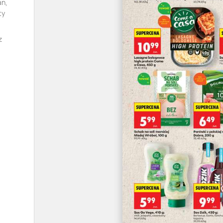
an,
ty
z