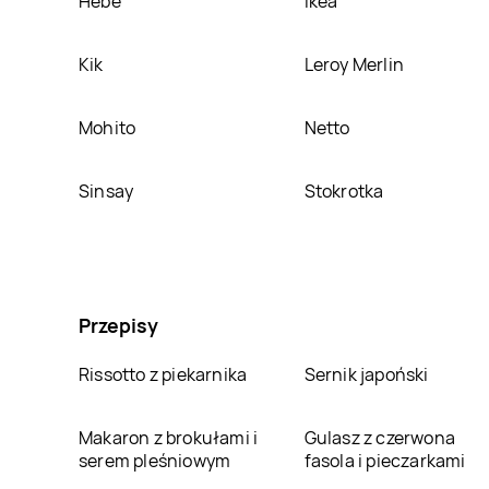
Hebe
Ikea
Kik
Leroy Merlin
Mohito
Netto
Sinsay
Stokrotka
Przepisy
Rissotto z piekarnika
Sernik japoński
Makaron z brokułami i
Gulasz z czerwona
serem pleśniowym
fasola i pieczarkami