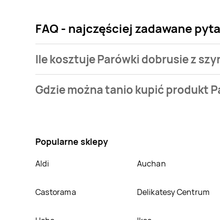
FAQ - najczęściej zadawane pyta
Ile kosztuje Parówki dobrusie z szy
Cena produktu różni się w zależności od wybranego s
Gdzie można tanio kupić produkt Pa
Najtańsza oferta, jaką mamy w naszej bazie jest z si
Nie wiesz gdzie kupić produkt Parówki dobrusie z sz
cenie w sklepach
Biedronka
,
SPAR
. Oprócz tego pr
Popularne sklepy
Aldi
Auchan
Castorama
Delikatesy Centrum