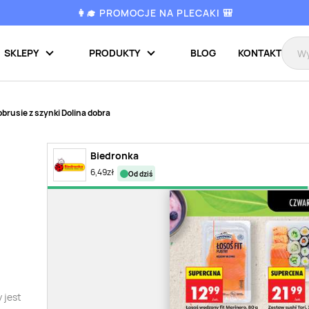
👩‍🎓 PROMOCJE NA PLECAKI 🎒
SKLEPY
PRODUKTY
BLOG
KONTAKT
brusie z szynki Dolina dobra
Biedronka
6,49
zł
od dziś
 jest