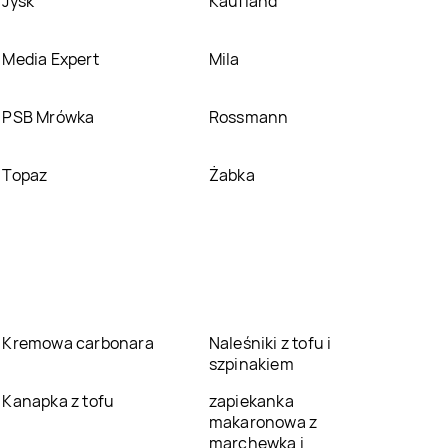
Jysk
Kaufland
Media Expert
Mila
PSB Mrówka
Rossmann
Topaz
Żabka
Kremowa carbonara
Naleśniki z tofu i
szpinakiem
Kanapka z tofu
zapiekanka
makaronowa z
marchewką i