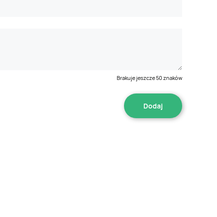
Brakuje jeszcze
50
znaków